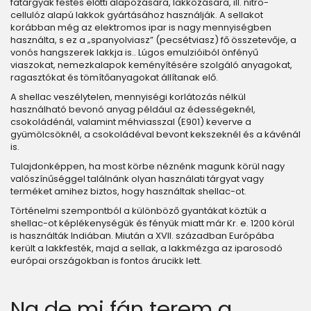
fatárgyak festés előtti alapozására, lakkozására, ill. nitro-
cellulóz alapú lakkok gyártásához használják. A sellakot
korábban még az elektromos ipar is nagy mennyiségben
használta, s ez a „spanyolviasz” (pecsétviasz) fő összetevője, a
vonós hangszerek lakkja is.. Lúgos emulzióiból önfényű
viaszokat, nemezkalapok keményítésére szolgáló anyagokat,
ragasztókat és tömítőanyagokat állítanak elő.
A shellac veszélytelen, mennyiségi korlátozás nélkül
használható bevonó anyag például az édességeknél,
csokoládénál, valamint méhviasszal (E901) keverve a
gyümölcsöknél, a csokoládéval bevont kekszeknél és a kávénál
is.
Tulajdonképpen, ha most körbe néznénk magunk körül nagy
valószínűséggel találnánk olyan használati tárgyat vagy
terméket amihez biztos, hogy használtak shellac-ot.
Történelmi szempontból a különböző gyantákat köztük a
shellac-ot képlékenységük és fényük miatt már Kr. e. 1200 körül
is használták Indiában. Miután a XVII. században Európába
került a lakkfesték, majd a sellak, a lakkmézga az iparosodó
európai országokban is fontos árucikk lett.
Na de mi fán terem a