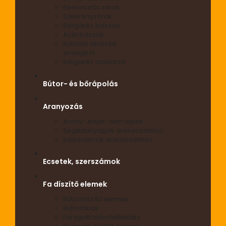
Beeresztős zárak
Szekrényzárak
Sárgaréz kulcsok
Acél kulcsok
Kulcsok ötvözött
anyagból
Sárgaréz csavarok
Bútor- és bőrápolás
Aranyozás
Arany- ezüst- fém lapok
Segédanyagok aranyozáshoz
Szerszámok aranyozáshoz
Ecsetek, szerszámok
Fa díszítő elemek
Bútordíszítő elemek
Bútorlábak
Faragott bútorfeltétdísz