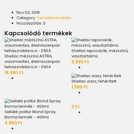
Nov
03,
2016
Category:
Termékbemutató
Hozzászólás: 0
Kapcsolódó termékek
Shellac lapocskák, mézszínű,
Shellac mézszínű ASTRA,
viasztartalmú
viaszmentes, élelmiszeripari
9.990 Ft
felhasználásra is - E904
16.990 Ft
Shellac viasz, fehérített
1.990 Ft
0 Ft
Sellakk politur Blond Spray,
Borma termék - 400ml
4.990 Ft