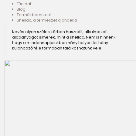
Főoldal
Blog
Termékbemutató
Shellac, a természet ajándéka
Kevés olyan széles körben használt, alkalmazott
alapanyagot ismerek, mint a shellac. Nem is hinnénk,
hogy a mindennapjainkban hány helyen és hány
különböző féle formában találkozhatunk vele.