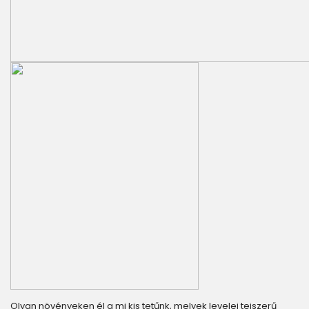
Olyan növényeken él a mi kis tetűnk, melyek levelei tejszerű