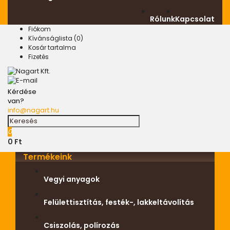
Rólunk
Kapcsolat
Fiókom
Kívánságlista (0)
Kosár tartalma
Fizetés
Kérdése
van?
info@nagart.hu
0
0 Ft
Termékeink
Vegyi anyagok
Felülettisztítás, festék-, lakkeltávolítás
Csiszolás, polírozás