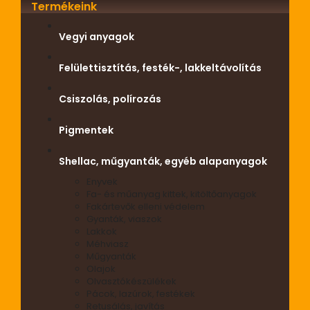
Termékeink
Vegyi anyagok
Felülettisztítás, festék-, lakkeltávolítás
Csiszolás, polírozás
Pigmentek
Shellac, műgyanták, egyéb alapanyagok
Enyvek
Fa- és műanyag kittek, kitöltőanyagok
Fakártevők elleni védelem
Gyanták, viaszok
Lakkok
Méhviasz
Műgyanták
Olajok
Olvasztókészülékek
Pácok, lazúrok, festékek
Retusálás, javítás