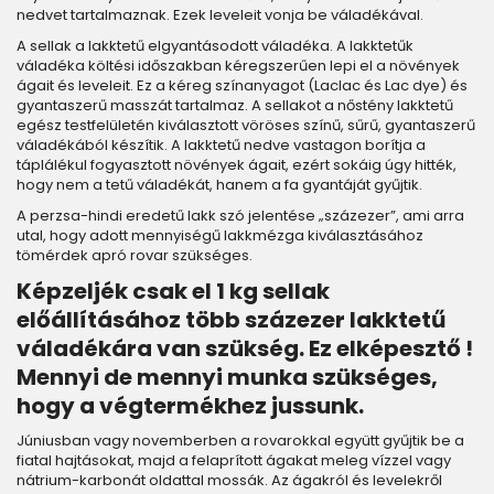
nedvet tartalmaznak. Ezek leveleit vonja be váladékával.
A sellak a lakktetű elgyantásodott váladéka. A lakktetűk
váladéka költési időszakban kéregszerűen lepi el a növények
ágait és leveleit. Ez a kéreg színanyagot (Laclac és Lac dye) és
gyantaszerű masszát tartalmaz. A sellakot a nőstény lakktetű
egész testfelületén kiválasztott vöröses színű, sűrű, gyantaszerű
váladékából készítik. A lakktetű nedve vastagon borítja a
táplálékul fogyasztott növények ágait, ezért sokáig úgy hitték,
hogy nem a tetű váladékát, hanem a fa gyantáját gyűjtik.
A perzsa-hindi eredetű lakk szó jelentése „százezer”, ami arra
utal, hogy adott mennyiségű lakkmézga kiválasztásához
tömérdek apró rovar szükséges.
Képzeljék csak el 1 kg sellak
előállításához több százezer lakktetű
váladékára van szükség. Ez elképesztő !
Mennyi de mennyi munka szükséges,
hogy a végtermékhez jussunk.
Júniusban vagy novemberben a rovarokkal együtt gyűjtik be a
fiatal hajtásokat, majd a felaprított ágakat meleg vízzel vagy
nátrium-karbonát oldattal mossák. Az ágakról és levelekről