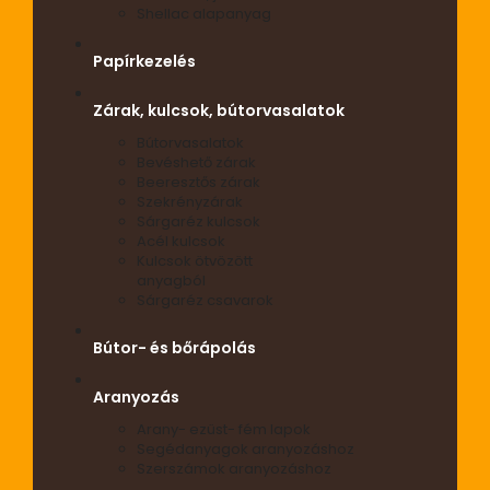
Shellac alapanyag
Papírkezelés
Zárak, kulcsok, bútorvasalatok
Bútorvasalatok
Bevéshető zárak
Beeresztős zárak
Szekrényzárak
Sárgaréz kulcsok
Acél kulcsok
Kulcsok ötvözött
anyagból
Sárgaréz csavarok
Bútor- és bőrápolás
Aranyozás
Arany- ezüst- fém lapok
Segédanyagok aranyozáshoz
Szerszámok aranyozáshoz