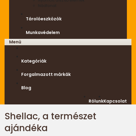
Nyomott díszítő elemek
Nádfonat
Tárolóeszközök
Munkavédelem
Menü
Kategóriák
Forgalmazott márkák
Blog
Rólunk
Kapcsolat
Shellac, a természet
ajándéka