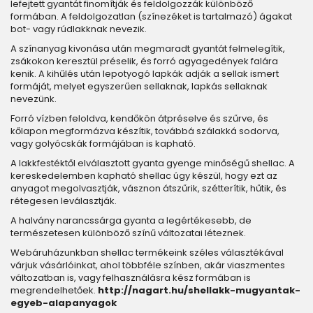
lefejtett gyantát finomítják és feldolgozzák különböző
formában. A feldolgozatlan (színezéket is tartalmazó) ágakat
bot- vagy rúdlakknak nevezik.
A színanyag kivonása után megmaradt gyantát felmelegítik,
zsákokon keresztül préselik, és forró agyagedények falára
kenik. A kihűlés után lepotyogó lapkák adják a sellak ismert
formáját, melyet egyszerűen sellaknak, lapkás sellaknak
nevezünk.
Forró vízben feloldva, kendőkön átpréselve és szűrve, és
kőlapon megformázva készítik, továbbá szálakká sodorva,
vagy golyócskák formájában is kapható.
A lakkfestéktől elválasztott gyanta gyenge minőségű shellac. A
kereskedelemben kapható shellac úgy készül, hogy ezt az
anyagot megolvasztják, vásznon átszűrik, szétterítik, hűtik, és
rétegesen leválasztják.
A halvány narancssárga gyanta a legértékesebb, de
természetesen különböző színű változatai léteznek.
Webáruházunkban shellac termékeink széles választékával
várjuk vásárlóinkat, ahol többféle színben, akár viaszmentes
változatban is, vagy felhasználásra kész formában is
megrendelhetőek.
http://nagart.hu/shellakk-mugyantak-
egyeb-alapanyagok