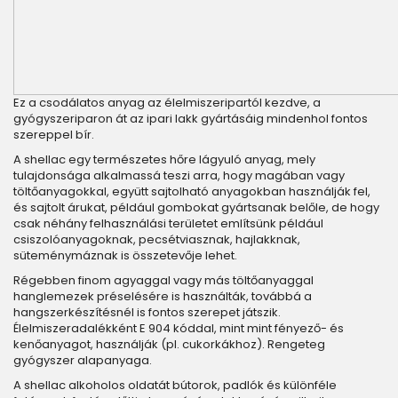
Ez a csodálatos anyag az élelmiszeripartól kezdve, a
gyógyszeriparon át az ipari lakk gyártásáig mindenhol fontos
szereppel bír.
A shellac egy természetes hőre lágyuló anyag, mely
tulajdonsága alkalmassá teszi arra, hogy magában vagy
töltőanyagokkal, együtt sajtolható anyagokban használják fel,
és sajtolt árukat, például gombokat gyártsanak belőle, de hogy
csak néhány felhasználási területet említsünk például
csiszolóanyagoknak, pecsétviasznak, hajlakknak,
süteménymáznak is összetevője lehet.
Régebben finom agyaggal vagy más töltőanyaggal
hanglemezek préselésére is használták, továbbá a
hangszerkészítésnél is fontos szerepet játszik.
Élelmiszeradalékként E 904 kóddal, mint mint fényező- és
kenőanyagot, használják (pl. cukorkákhoz). Rengeteg
gyógyszer alapanyaga.
A shellac alkoholos oldatát bútorok, padlók és különféle