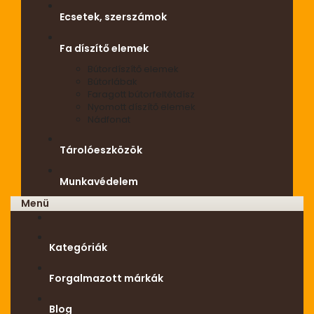
Ecsetek, szerszámok
Fa díszítő elemek
Bútordíszítő elemek
Bútorlábak
Faragott bútorfeltétdísz
Nyomott díszítő elemek
Nádfonat
Tárolóeszközök
Munkavédelem
Menü
Kategóriák
Forgalmazott márkák
Blog