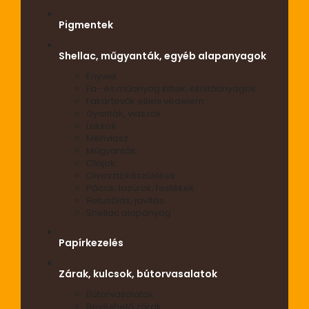
Pigmentek
Shellac, műgyanták, egyéb alapanyagok
Enyvek
Fa- és műanyag kittek, kitöltőanyagok
Fakártevők elleni védelem
Gyanták, viaszok
Lakkok
Méhviasz
Műgyanták
Olajok
Olvasztókészülékek
Pácok, lazúrok, festékek
Retusálás, javítás
Shellac alapanyag
Papírkezelés
Zárak, kulcsok, bútorvasalatok
Bútorvasalatok
Bevéshető zárak