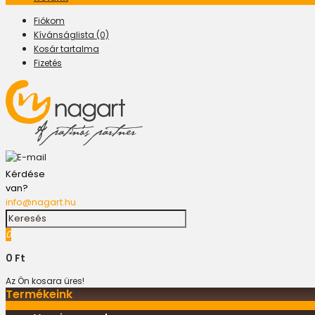
Fiókom
Kívánságlista (0)
Kosár tartalma
Fizetés
Kérdése
van?
info@nagart.hu
0
0 Ft
Az Ön kosara üres!
Termékeink