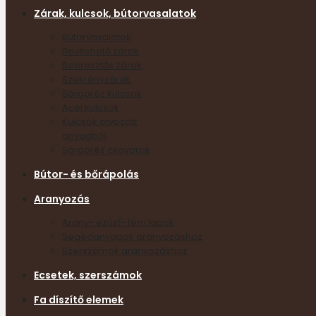
Zárak, kulcsok, bútorvasalatok
Bútorvasalatok
Bevéshető zárak
Beeresztős zárak
Szekrényzárak
Sárgaréz kulcsok
Acél kulcsok
Kulcsok ötvözött
anyagból
Sárgaréz csavarok
Bútor- és bőrápolás
Aranyozás
Arany- ezüst- fém lapok
Segédanyagok aranyozáshoz
Szerszámok aranyozáshoz
Ecsetek, szerszámok
Fa díszítő elemek