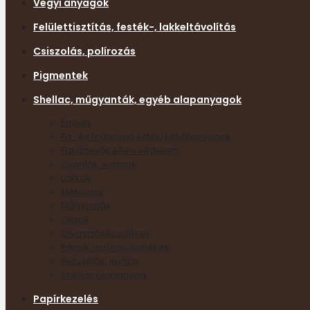
Vegyi anyagok
Felülettisztítás, festék-, lakkeltávolítás
Csiszolás, polírozás
Pigmentek
Shellac, műgyanták, egyéb alapanyagok
Enyvek
Fa- és műanyag kittek, kitöltőanyagok
Fakártevők elleni védelem
Gyanták, viaszok
Lakkok
Méhviasz
Műgyanták
Olajok
Olvasztókészülékek
Pácok, lazúrok, festékek
Retusálás, javítás
Shellac alapanyag
Papírkezelés