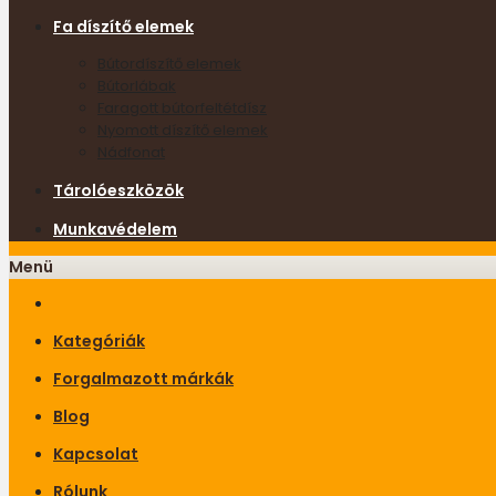
Fa díszítő elemek
Bútordíszítő elemek
Bútorlábak
Faragott bútorfeltétdísz
Nyomott díszítő elemek
Nádfonat
Tárolóeszközök
Munkavédelem
Menü
Kategóriák
Forgalmazott márkák
Blog
Kapcsolat
Rólunk