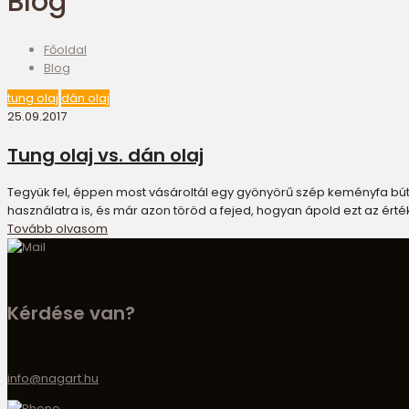
Blog
Főoldal
Blog
tung olaj
dán olaj
25.09.2017
Tung olaj vs. dán olaj
Tegyük fel, éppen most vásároltál egy gyönyörű szép keményfa bút
használatra is, és már azon töröd a fejed, hogyan ápold ezt az érték
Tovább olvasom
Kérdése van?
info@nagart.hu