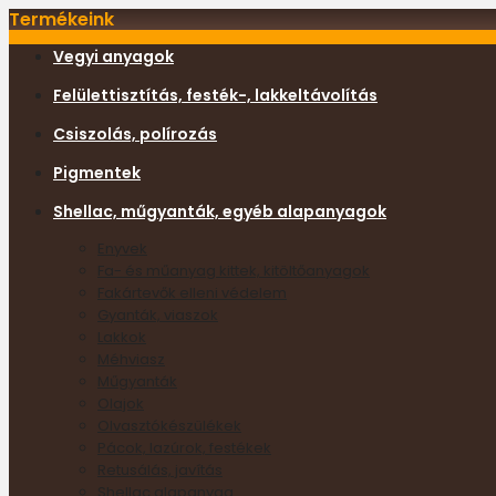
Termékeink
Vegyi anyagok
Felülettisztítás, festék-, lakkeltávolítás
Csiszolás, polírozás
Pigmentek
Shellac, műgyanták, egyéb alapanyagok
Enyvek
Fa- és műanyag kittek, kitöltőanyagok
Fakártevők elleni védelem
Gyanták, viaszok
Lakkok
Méhviasz
Műgyanták
Olajok
Olvasztókészülékek
Pácok, lazúrok, festékek
Retusálás, javítás
Shellac alapanyag