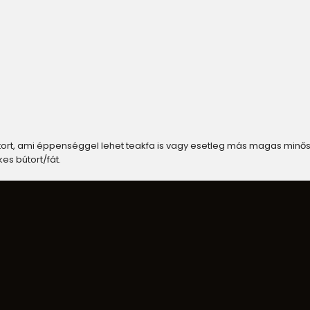
ort, ami éppenséggel lehet teakfa is vagy esetleg más magas minősé
es bútort/fát.