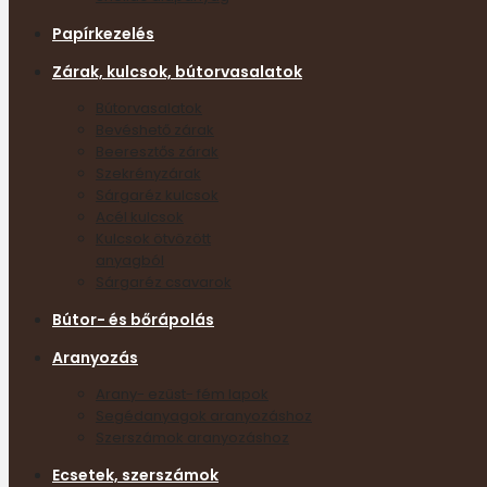
Papírkezelés
Zárak, kulcsok, bútorvasalatok
Bútorvasalatok
Bevéshető zárak
Beeresztős zárak
Szekrényzárak
Sárgaréz kulcsok
Acél kulcsok
Kulcsok ötvözött
anyagból
Sárgaréz csavarok
Bútor- és bőrápolás
Aranyozás
Arany- ezüst- fém lapok
Segédanyagok aranyozáshoz
Szerszámok aranyozáshoz
Ecsetek, szerszámok