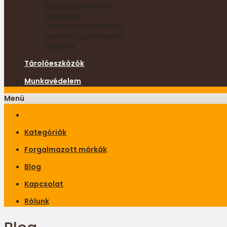
Bútordíszítő elemek
Bútorlábak
Faragott bútorfeltétdísz
Nyomott díszítő elemek
Nádfonat
Tárolóeszközök
Munkavédelem
Menü
Kategóriák
Forgalmazott márkák
Blog
Kapcsolat
Rólunk