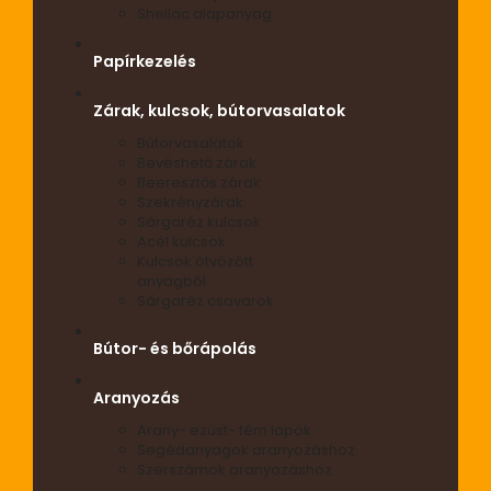
Shellac alapanyag
Papírkezelés
Zárak, kulcsok, bútorvasalatok
Bútorvasalatok
Bevéshető zárak
Beeresztős zárak
Szekrényzárak
Sárgaréz kulcsok
Acél kulcsok
Kulcsok ötvözött
anyagból
Sárgaréz csavarok
Bútor- és bőrápolás
Aranyozás
Arany- ezüst- fém lapok
Segédanyagok aranyozáshoz
Szerszámok aranyozáshoz