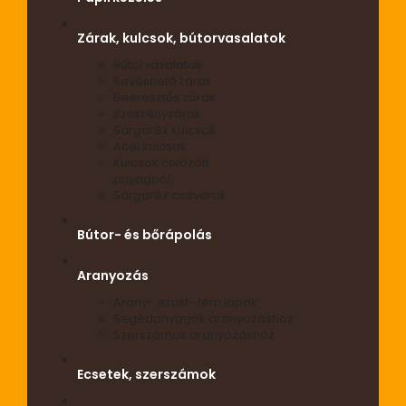
Zárak, kulcsok, bútorvasalatok
Bútorvasalatok
Bevéshető zárak
Beeresztős zárak
Szekrényzárak
Sárgaréz kulcsok
Acél kulcsok
Kulcsok ötvözött
anyagból
Sárgaréz csavarok
Bútor- és bőrápolás
Aranyozás
Arany- ezüst- fém lapok
Segédanyagok aranyozáshoz
Szerszámok aranyozáshoz
Ecsetek, szerszámok