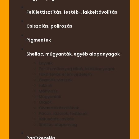
Felülettisztítás, festék-, lakkeltávolítás
Csiszolás, polírozás
Pigmentek
Shellac, műgyanták, egyéb alapanyagok
Enyvek
Fa- és műanyag kittek, kitöltőanyagok
Fakártevők elleni védelem
Gyanták, viaszok
Lakkok
Méhviasz
Műgyanták
Olajok
Olvasztókészülékek
Pácok, lazúrok, festékek
Retusálás, javítás
Shellac alapanyag
Papírkezelés