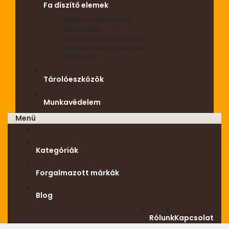
Fa díszítő elemek
Bútordíszítő elemek
Bútorlábak
Faragott bútorfeltétdísz
Nyomott díszítő elemek
Nádfonat
Tárolóeszközök
Munkavédelem
Menü
Kategóriák
Forgalmazott márkák
Blog
Rólunk
Kapcsolat