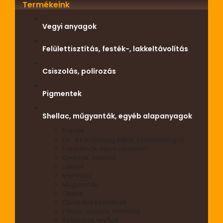
Termékeink
Vegyi anyagok
Felülettisztítás, festék-, lakkeltávolítás
Csiszolás, polírozás
Pigmentek
Shellac, műgyanták, egyéb alapanyagok
Enyvek
Fa- és műanyag kittek, kitöltőanyagok
Fakártevők elleni védelem
Gyanták, viaszok
Lakkok
Méhviasz
Műgyanták
Olajok
Olvasztókészülékek
Pácok, lazúrok, festékek
Retusálás, javítás