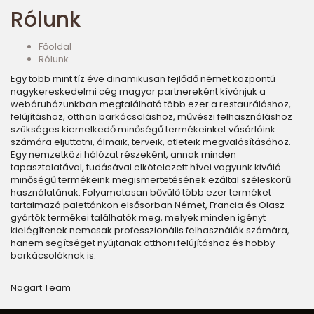
Rólunk
Főoldal
Rólunk
Egy több mint tíz éve dinamikusan fejlődő német központú
nagykereskedelmi cég magyar partnereként kívánjuk a
webáruházunkban megtalálható több ezer a restauráláshoz,
felújításhoz, otthon barkácsoláshoz, művészi felhasználáshoz
szükséges kiemelkedő minőségű termékeinket vásárlóink
számára eljuttatni, álmaik, terveik, ötleteik megvalósításához.
Egy nemzetközi hálózat részeként, annak minden
tapasztalatával, tudásával elkötelezett hívei vagyunk kiváló
minőségű termékeink megismertetésének ezáltal széleskörű
használatának. Folyamatosan bővülő több ezer terméket
tartalmazó palettánkon elsősorban Német, Francia és Olasz
gyártók termékei találhatók meg, melyek minden igényt
kielégítenek nemcsak professzionális felhasználók számára,
hanem segítséget nyújtanak otthoni felújításhoz és hobby
barkácsolóknak is.
Nagart Team