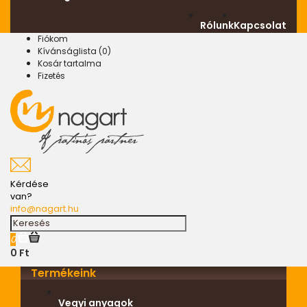
Rólunk
Kapcsolat
Fiókom
Kívánságlista (0)
Kosár tartalma
Fizetés
Kérdése
van?
info@nagart.hu
0
0 Ft
Termékeink
Vegyi anyagok