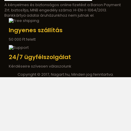
A kényelmes és biztonságos online fizetést a Barion Payment
Zrt. biztosítja, MNB engedély száma: H-EN-I-1064/2013.
Bankkártya adatai áruházunkhoz nem jutnak el.
Ingyenes szállítás
50 000 Ft felett
24/7 ügyfélszolgálat
Kérdéseire szívesen válaszolunk
Copyright © 2017, Nagart.hu, Minden jog fenntartva.