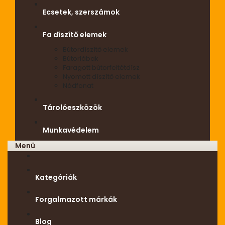
Ecsetek, szerszámok
Fa díszítő elemek
Bútordíszítő elemek
Bútorlábak
Faragott bútorfeltétdísz
Nyomott díszítő elemek
Nádfonat
Tárolóeszközök
Munkavédelem
Menü
Kategóriák
Forgalmazott márkák
Blog