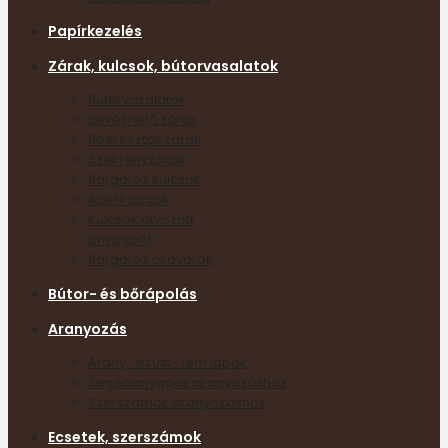
Papírkezelés
Zárak, kulcsok, bútorvasalatok
Bútorvasalatok
Bevéshető zárak
Beeresztős zárak
Szekrényzárak
Sárgaréz kulcsok
Acél kulcsok
Kulcsok ötvözött
anyagból
Sárgaréz csavarok
Bútor- és bőrápolás
Aranyozás
Arany- ezüst- fém lapok
Segédanyagok aranyozáshoz
Szerszámok aranyozáshoz
Ecsetek, szerszámok