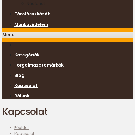
Nádfonat
Tárolóeszközök
Munkavédelem
Menü
Kategóriák
Forgalmazott márkák
Blog
Kapcsolat
Rólunk
Kapcsolat
Főoldal
Kapcsolat