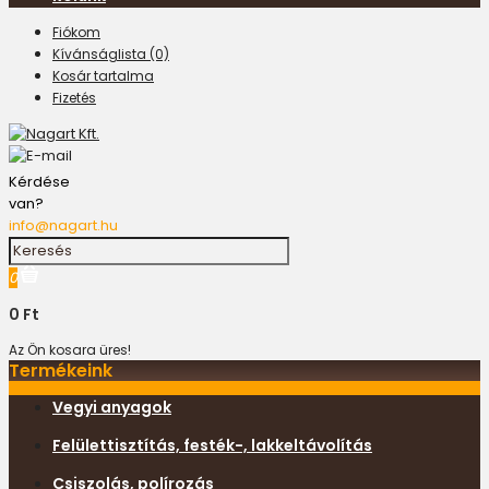
Fiókom
Kívánságlista (0)
Kosár tartalma
Fizetés
Kérdése
van?
info@nagart.hu
0
0 Ft
Az Ön kosara üres!
Termékeink
Vegyi anyagok
Felülettisztítás, festék-, lakkeltávolítás
Csiszolás, polírozás