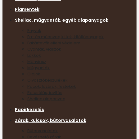
Pigmentek
Shellac, műgyanták, egyéb alapanyagok
Enyvek
Fa- és műanyag kittek, kitöltőanyagok
Fakártevők elleni védelem
Gyanták, viaszok
Lakkok
Méhviasz
Műgyanták
Olajok
Olvasztókészülékek
Pácok, lazúrok, festékek
Retusálás, javítás
Shellac alapanyag
Papírkezelés
Zárak, kulcsok, bútorvasalatok
Bútorvasalatok
Bevéshető zárak