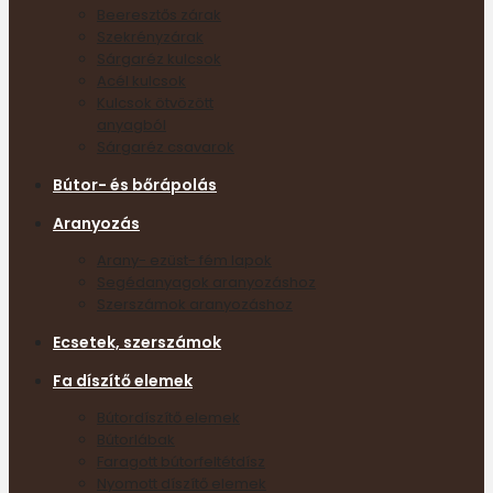
Beeresztős zárak
Szekrényzárak
Sárgaréz kulcsok
Acél kulcsok
Kulcsok ötvözött
anyagból
Sárgaréz csavarok
Bútor- és bőrápolás
Aranyozás
Arany- ezüst- fém lapok
Segédanyagok aranyozáshoz
Szerszámok aranyozáshoz
Ecsetek, szerszámok
Fa díszítő elemek
Bútordíszítő elemek
Bútorlábak
Faragott bútorfeltétdísz
Nyomott díszítő elemek