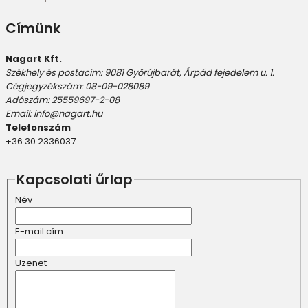
Címünk
Nagart Kft.
Székhely és postacím: 9081 Győrújbarát, Árpád fejedelem u. 1.
Cégjegyzékszám: 08-09-028089
Adószám: 25559697-2-08
Email: info@nagart.hu
Telefonszám
+36 30 2336037
Kapcsolati űrlap
Név
E-mail cím
Üzenet