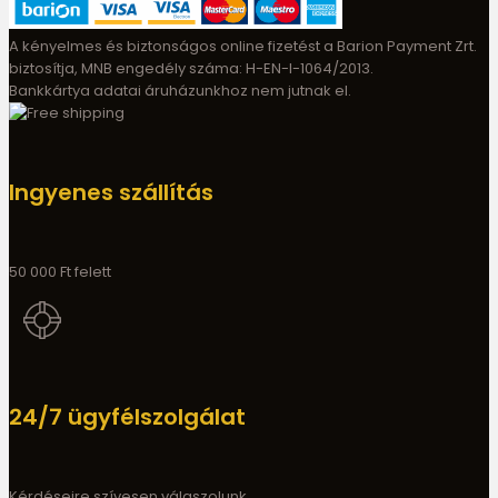
A kényelmes és biztonságos online fizetést a Barion Payment Zrt.
biztosítja, MNB engedély száma: H-EN-I-1064/2013.
Bankkártya adatai áruházunkhoz nem jutnak el.
Ingyenes szállítás
50 000 Ft felett
24/7 ügyfélszolgálat
Kérdéseire szívesen válaszolunk