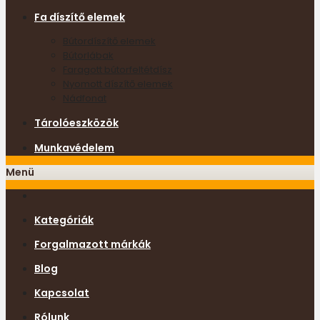
Fa díszítő elemek
Bútordíszítő elemek
Bútorlábak
Faragott bútorfeltétdísz
Nyomott díszítő elemek
Nádfonat
Tárolóeszközök
Munkavédelem
Menü
Kategóriák
Forgalmazott márkák
Blog
Kapcsolat
Rólunk