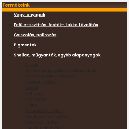
Termékeink
Vegyi anyagok
Felülettisztítás, festék-, lakkeltávolítás
Csiszolás, polírozás
Pigmentek
Shellac, műgyanták, egyéb alapanyagok
Enyvek
Fa- és műanyag kittek, kitöltőanyagok
Fakártevők elleni védelem
Gyanták, viaszok
Lakkok
Méhviasz
Műgyanták
Olajok
Olvasztókészülékek
Pácok, lazúrok, festékek
Retusálás, javítás
Shellac alapanyag