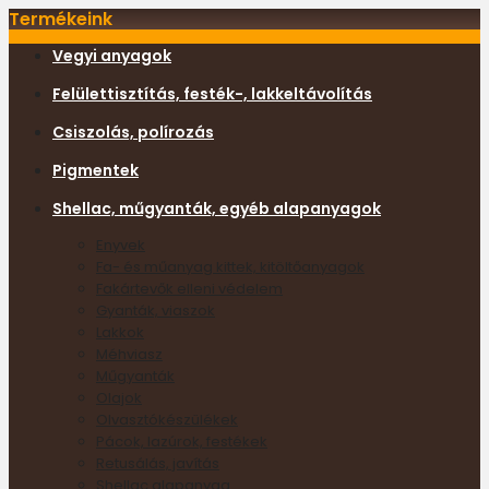
Termékeink
Vegyi anyagok
Felülettisztítás, festék-, lakkeltávolítás
Csiszolás, polírozás
Pigmentek
Shellac, műgyanták, egyéb alapanyagok
Enyvek
Fa- és műanyag kittek, kitöltőanyagok
Fakártevők elleni védelem
Gyanták, viaszok
Lakkok
Méhviasz
Műgyanták
Olajok
Olvasztókészülékek
Pácok, lazúrok, festékek
Retusálás, javítás
Shellac alapanyag