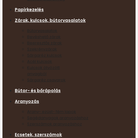
Papírkezelés
Zárak, kulcsok, bútorvasalatok
Bútorvasalatok
Bevéshető zárak
Beeresztős zárak
Szekrényzárak
Sárgaréz kulcsok
Acél kulcsok
Kulcsok ötvözött
anyagból
Sárgaréz csavarok
Bútor- és bőrápolás
Aranyozás
Arany- ezüst- fém lapok
Segédanyagok aranyozáshoz
Szerszámok aranyozáshoz
Ecsetek, szerszámok