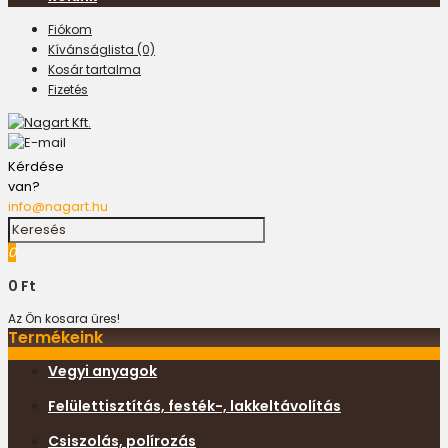
Fiókom
Kívánságlista (0)
Kosár tartalma
Fizetés
Kérdése
van?
info@nagart.hu
0
0 Ft
Az Ön kosara üres!
Termékeink
Vegyi anyagok
Felülettisztítás, festék-, lakkeltávolítás
Csiszolás, polírozás