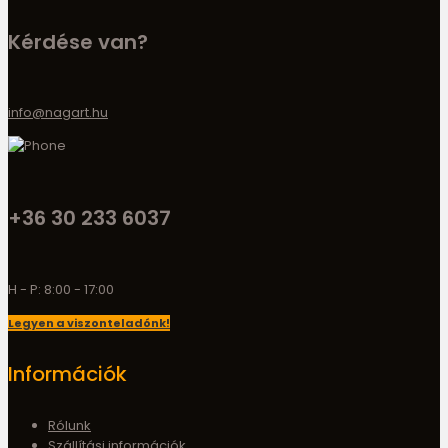
Kérdése van?
info@nagart.hu
+36 30 233 6037
H - P: 8:00 - 17:00
Legyen a viszonteladónk!
Információk
Rólunk
Szállítási információk