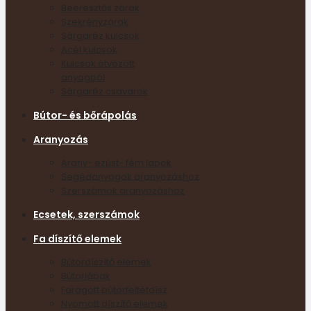
Beeresztős zárak
Szekrényzárak
Sárgaréz kulcsok
Acél kulcsok
Kulcsok ötvözött
anyagból
Sárgaréz csavarok
Bútor- és bőrápolás
Aranyozás
Arany- ezüst- fém lapok
Segédanyagok aranyozáshoz
Szerszámok aranyozáshoz
Ecsetek, szerszámok
Fa díszítő elemek
Bútordíszítő elemek
Bútorlábak
Faragott bútorfeltétdísz
Nyomott díszítő elemek