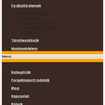
Fa díszítő elemek
Bútordíszítő elemek
Bútorlábak
Faragott bútorfeltétdísz
Nyomott díszítő elemek
Nádfonat
Tárolóeszközök
Munkavédelem
Menü
Kategóriák
Forgalmazott márkák
Blog
Kapcsolat
Rólunk