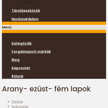
Nádfonat
Tárolóeszközök
Munkavédelem
Menü
Kategóriák
Forgalmazott márkák
Blog
Kapcsolat
Rólunk
Arany- ezüst- fém lapok
Főoldal
Aranyozás