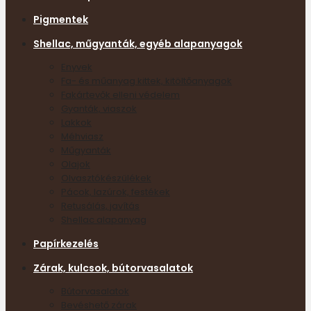
Pigmentek
Shellac, műgyanták, egyéb alapanyagok
Enyvek
Fa- és műanyag kittek, kitöltőanyagok
Fakártevők elleni védelem
Gyanták, viaszok
Lakkok
Méhviasz
Műgyanták
Olajok
Olvasztókészülékek
Pácok, lazúrok, festékek
Retusálás, javítás
Shellac alapanyag
Papírkezelés
Zárak, kulcsok, bútorvasalatok
Bútorvasalatok
Bevéshető zárak