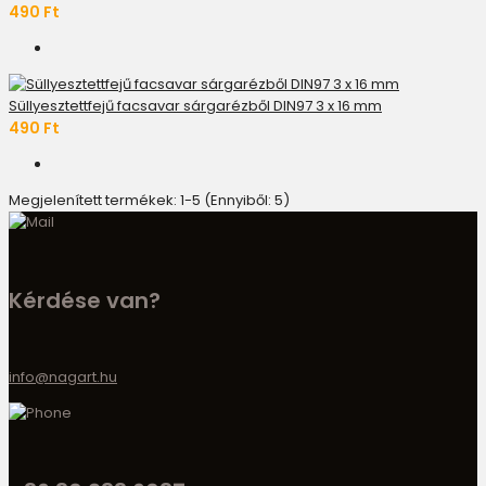
490 Ft
Süllyesztettfejű facsavar sárgarézből DIN97 3 x 16 mm
490 Ft
Megjelenített termékek: 1-5 (Ennyiből: 5)
Kérdése van?
info@nagart.hu