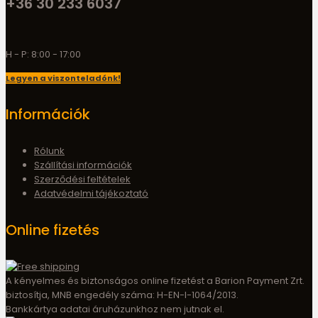
+36 30 233 6037
H - P: 8:00 - 17:00
Legyen a viszonteladónk!
Információk
Rólunk
Szállítási információk
Szerződési feltételek
Adatvédelmi tájékoztató
Online fizetés
A kényelmes és biztonságos online fizetést a Barion Payment Zrt.
biztosítja, MNB engedély száma: H-EN-I-1064/2013.
Bankkártya adatai áruházunkhoz nem jutnak el.