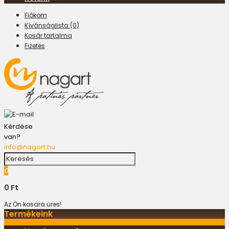
Fiókom
Kívánságlista (0)
Kosár tartalma
Fizetés
Kérdése
van?
info@nagart.hu
0
0 Ft
Az Ön kosara üres!
Termékeink