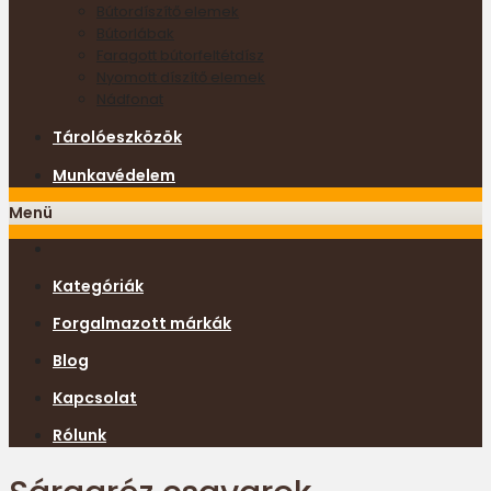
Bútordíszítő elemek
Bútorlábak
Faragott bútorfeltétdísz
Nyomott díszítő elemek
Nádfonat
Tárolóeszközök
Munkavédelem
Menü
Kategóriák
Forgalmazott márkák
Blog
Kapcsolat
Rólunk