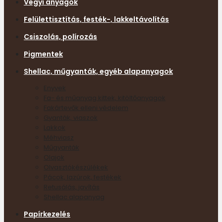
Vegyi anyagok
Felülettisztítás, festék-, lakkeltávolítás
Csiszolás, polírozás
Pigmentek
Shellac, műgyanták, egyéb alapanyagok
Enyvek
Fa- és műanyag kittek, kitöltőanyagok
Fakártevők elleni védelem
Gyanták, viaszok
Lakkok
Méhviasz
Műgyanták
Olajok
Olvasztókészülékek
Pácok, lazúrok, festékek
Retusálás, javítás
Shellac alapanyag
Papírkezelés