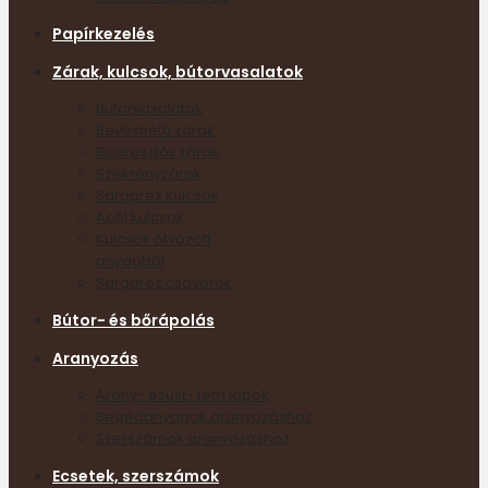
Papírkezelés
Zárak, kulcsok, bútorvasalatok
Bútorvasalatok
Bevéshető zárak
Beeresztős zárak
Szekrényzárak
Sárgaréz kulcsok
Acél kulcsok
Kulcsok ötvözött
anyagból
Sárgaréz csavarok
Bútor- és bőrápolás
Aranyozás
Arany- ezüst- fém lapok
Segédanyagok aranyozáshoz
Szerszámok aranyozáshoz
Ecsetek, szerszámok