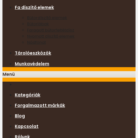
Fa díszítő elemek
Bútordíszítő elemek
Bútorlábak
Faragott bútorfeltétdísz
Nyomott díszítő elemek
Nádfonat
Tárolóeszközök
Munkavédelem
Menü
Kategóriák
Forgalmazott márkák
Blog
Kapcsolat
Rólunk