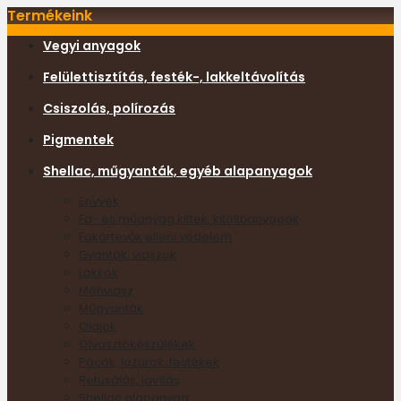
Termékeink
Vegyi anyagok
Felülettisztítás, festék-, lakkeltávolítás
Csiszolás, polírozás
Pigmentek
Shellac, műgyanták, egyéb alapanyagok
Enyvek
Fa- és műanyag kittek, kitöltőanyagok
Fakártevők elleni védelem
Gyanták, viaszok
Lakkok
Méhviasz
Műgyanták
Olajok
Olvasztókészülékek
Pácok, lazúrok, festékek
Retusálás, javítás
Shellac alapanyag