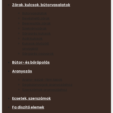
Zárak, kulcsok, bútorvasalatok
Bútorvasalatok
Bevéshető zárak
Beeresztős zárak
Szekrényzárak
Sárgaréz kulcsok
Acél kulcsok
Kulcsok ötvözött
anyagból
Sárgaréz csavarok
Bútor- és bőrápolás
Aranyozás
Arany- ezüst- fém lapok
Segédanyagok aranyozáshoz
Szerszámok aranyozáshoz
Ecsetek, szerszámok
Fa díszítő elemek