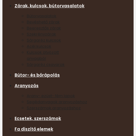
Zárak, kulcsok, bútorvasalatok
Bútorvasalatok
Bevéshető zárak
Beeresztős zárak
Szekrényzárak
Sárgaréz kulcsok
Acél kulcsok
Kulcsok ötvözött
anyagból
Sárgaréz csavarok
Bútor- és bőrápolás
Aranyozás
Arany- ezüst- fém lapok
Segédanyagok aranyozáshoz
Szerszámok aranyozáshoz
Ecsetek, szerszámok
Fa díszítő elemek