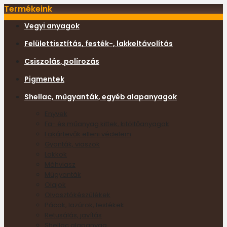
Termékeink
Vegyi anyagok
Felülettisztítás, festék-, lakkeltávolítás
Csiszolás, polírozás
Pigmentek
Shellac, műgyanták, egyéb alapanyagok
Enyvek
Fa- és műanyag kittek, kitöltőanyagok
Fakártevők elleni védelem
Gyanták, viaszok
Lakkok
Méhviasz
Műgyanták
Olajok
Olvasztókészülékek
Pácok, lazúrok, festékek
Retusálás, javítás
Shellac alapanyag