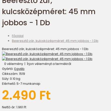
Beeresztő zár,
kulcsközépméret: 45 mm
jobbos - 1 Db
Főoldal
Beeresztő zár, kulcsközépméret: 45 mm jobbos - 1 Db
Beeresztő zár, kulcsközépméret: 45 mm jobbos - 1 Db
0 vélemény
|
Írjon véleményt a termékről
Gyártó:
Egyéb
Cikkszám:
1519
Súly:
0.10
kg
Elérhető:
5-7 munkanap
2.490 Ft
Nettó ár:
1.961 Ft