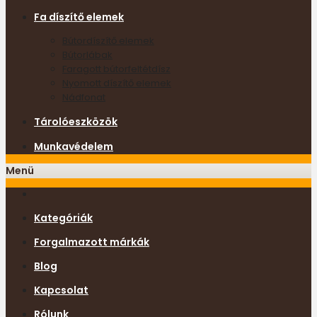
Fa díszítő elemek
Bútordíszítő elemek
Bútorlábak
Faragott bútorfeltétdísz
Nyomott díszítő elemek
Nádfonat
Tárolóeszközök
Munkavédelem
Menü
Kategóriák
Forgalmazott márkák
Blog
Kapcsolat
Rólunk