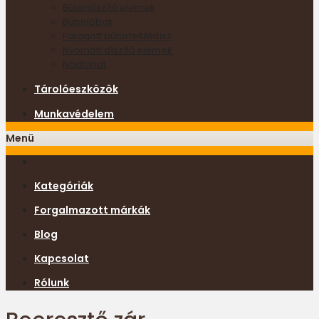
Bútordíszítő elemek
Bútorlábak
Faragott bútorfeltétdísz
Nyomott díszítő elemek
Nádfonat
Tárolóeszközök
Munkavédelem
Menü
Kategóriák
Forgalmazott márkák
Blog
Kapcsolat
Rólunk