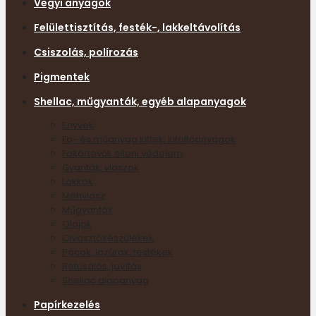
Vegyi anyagok
Felülettisztítás, festék-, lakkeltávolítás
Csiszolás, polírozás
Pigmentek
Shellac, műgyanták, egyéb alapanyagok
Enyvek
Fa- és műanyag kittek, kitöltőanyagok
Fakártevők elleni védelem
Gyanták, viaszok
Lakkok
Méhviasz
Műgyanták
Olajok
Olvasztókészülékek
Pácok, lazúrok, festékek
Retusálás, javítás
Shellac alapanyag
Papírkezelés