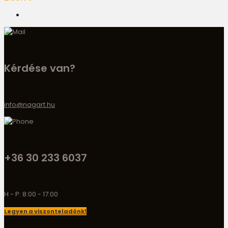
Kérdése van?
info@nagart.hu
+36 30 233 6037
H - P: 8:00 - 17:00
Legyen a viszonteladónk!