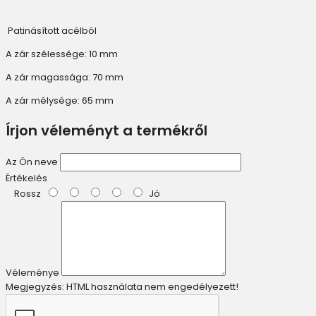
Patinásított acélból
A zár szélessége: 10 mm
A zár magassága: 70 mm
A zár mélysége: 65 mm
Írjon véleményt a termékről
Az Ön neve
Értékelés
Rossz
Jó
Véleménye
Megjegyzés:
HTML használata nem engedélyezett!