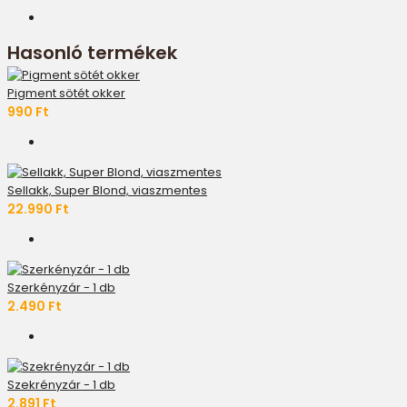
Hasonló termékek
Pigment sötét okker
990 Ft
Sellakk, Super Blond, viaszmentes
22.990 Ft
Szerkényzár - 1 db
2.490 Ft
Szekrényzár - 1 db
2.891 Ft