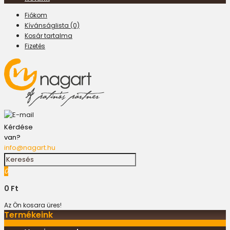
Fiókom
Kívánságlista (0)
Kosár tartalma
Fizetés
Kérdése
van?
info@nagart.hu
0
0 Ft
Az Ön kosara üres!
Termékeink