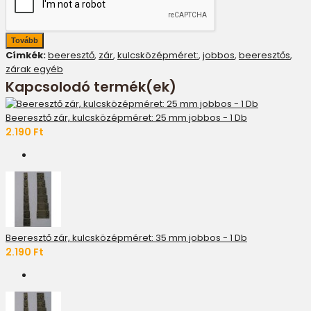
Tovább
Címkék:
beeresztő
,
zár
,
kulcsközépméret:
,
jobbos
,
beeresztős
,
zárak egyéb
Kapcsolodó termék(ek)
Beeresztő zár, kulcsközépméret: 25 mm jobbos - 1 Db
2.190 Ft
Beeresztő zár, kulcsközépméret: 35 mm jobbos - 1 Db
2.190 Ft