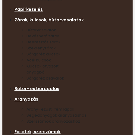
Papírkezelés
Zárak, kulcsok, bútorvasalatok
Bútorvasalatok
Bevéshető zárak
Beeresztős zárak
Szekrényzárak
Sárgaréz kulcsok
Acél kulcsok
Kulcsok ötvözött
anyagból
Sárgaréz csavarok
Bútor- és bőrápolás
Aranyozás
Arany- ezüst- fém lapok
Segédanyagok aranyozáshoz
Szerszámok aranyozáshoz
Ecsetek, szerszámok