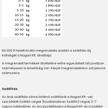
0-3
kg
1 690 HUF
3-5
kg
1 890 HUF
5-10
kg
2 190 HUF
10-15
kg
2 490 HUF
15-20
kg
2 790 HUF
20-30
kg
3 190 HUF
30-40
kg
4 490 HUF
40-50
kg
4 990 HUF
50 000 Ft feletti bruttó megrendelés esetén a szállítási díj
költségét a Nagart Kft. átvállalja.
A megrendelt termékek átvételére előre egyeztetett idő pontban
személyesen is lehetőség van. Kérjük megrendeléskor ezt jelezze
számunkra.
Szállítás
Az áruk szállítási címre történő szállítását a Nagart Kft.-vel
szerződött Szállító cégek (továbbiakban Szállító) végzik 2-7
napos határidővel. Az áru kiszállítására a Nagart Kft. és a Szállító