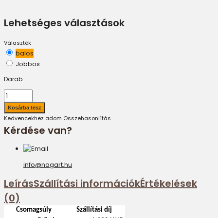
Lehetséges választások
Választék
balos
Jobbos
Darab
Kedvencekhez adom
Összehasonlítás
Kérdése van?
info@nagart.hu
Leírás
Szállítási információk
Értékelések
(0)
Csomagsúly
Szállítási díj