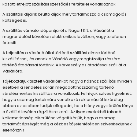
között létrejött szállítási szerződés feltételei vonatkoznak.
A szállítási díjaink bruttó díjak mely tartalmazza a csomagolás
költségeit is.
A szállítás várható időpontjáról a Nagart Kft. a Vásárlót a
megrendelést követően elektronikus levélben, vagy telefonon
értesíti.
A teljesítés a Vásárló által történő szállítási címre történő
kiszállítással, és annak a Vásárló vagy megbízottja részére
történő átadással történik. A kárveszély az átadással száll át a
Vásárlóra.
Tájékoztatjuk tisztelt vásárlóinkat, hogy a házhoz szállítás minden
esetben a rendelés során megadott házszámig történő
sérülésmentes kiszállításra vonatkozik. Felhívjuk szíves figyelmét,
hogy a csomag tartalmára vonatkozó reklamációt kizárólag
abban az esetben tudjuk elfogadni, ha a hiány vagy sérülés ténye
a Szállító levélen rögzítésre kerül. Az ilyen esetekből fakadó
kellemetlenség elkerülése végett kérjük, hogy a csomag
tartalmát épségét még a kézbesítő jelenlétében szíveskedjenek
ellenőrizni!