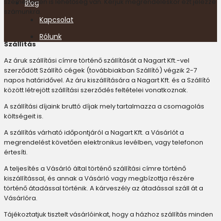
személyesen is lehetőség van. Kérjük megrendeléskor ezt jelezze
Blog
számunkra.
Kapcsolat
Rólunk
Szállítás
Az áruk szállítási címre történő szállítását a Nagart Kft.-vel
szerződött Szállító cégek (továbbiakban Szállító) végzik 2-7
napos határidővel. Az áru kiszállítására a Nagart Kft. és a Szállító
között létrejött szállítási szerződés feltételei vonatkoznak.
A szállítási díjaink bruttó díjak mely tartalmazza a csomagolás
költségeit is.
A szállítás várható időpontjáról a Nagart Kft. a Vásárlót a
megrendelést követően elektronikus levélben, vagy telefonon
értesíti.
A teljesítés a Vásárló által történő szállítási címre történő
kiszállítással, és annak a Vásárló vagy megbízottja részére
történő átadással történik. A kárveszély az átadással száll át a
Vásárlóra.
Tájékoztatjuk tisztelt vásárlóinkat, hogy a házhoz szállítás minden