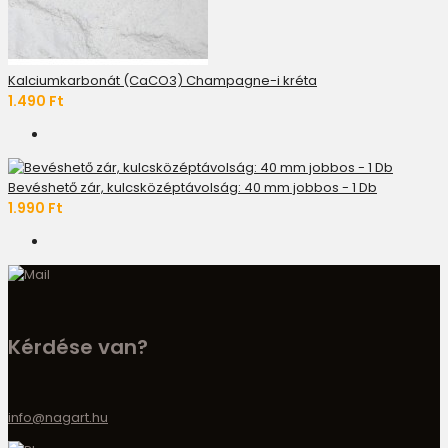
Kalciumkarbonát (CaCO3) Champagne-i kréta
1.490 Ft
Bevéshető zár, kulcsközéptávolság: 40 mm jobbos - 1 Db
1.990 Ft
Kérdése van?
info@nagart.hu