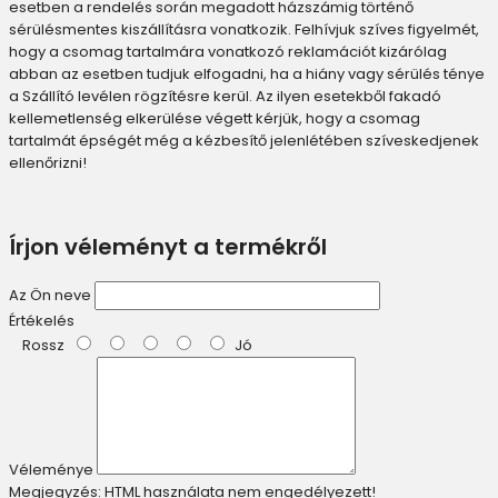
esetben a rendelés során megadott házszámig történő
sérülésmentes kiszállításra vonatkozik. Felhívjuk szíves figyelmét,
hogy a csomag tartalmára vonatkozó reklamációt kizárólag
abban az esetben tudjuk elfogadni, ha a hiány vagy sérülés ténye
a Szállító levélen rögzítésre kerül. Az ilyen esetekből fakadó
kellemetlenség elkerülése végett kérjük, hogy a csomag
tartalmát épségét még a kézbesítő jelenlétében szíveskedjenek
ellenőrizni!
Írjon véleményt a termékről
Az Ön neve
Értékelés
Rossz
Jó
Véleménye
Megjegyzés:
HTML használata nem engedélyezett!