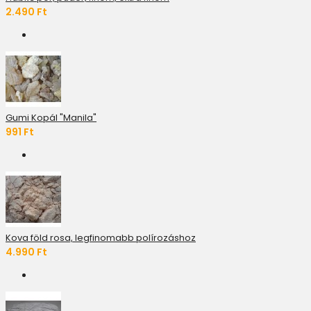
2.490 Ft
Gumi Kopál "Manila"
991 Ft
Kova föld rosa, legfinomabb polírozáshoz
4.990 Ft