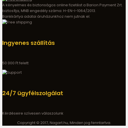
A kényelmes és biztonságos online fizetést a Barion Payment Zrt.
biztosítja, MNB engedély száma: H-EN-I-1064/2013.
Bankkártya adatai áruházunkhoz nem jutnak el.
Ingyenes szállítás
50 000 Ft felett
24/7 ügyfélszolgálat
Kérdéseire szívesen válaszolunk
Copyright © 2017, Nagart.hu, Minden jog fenntartva.