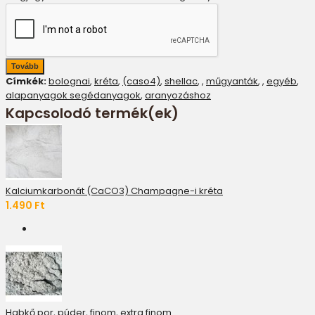
Tovább
Címkék:
bolognai
,
kréta
,
(caso4)
,
shellac
,
,
műgyanták
,
,
egyéb
,
alapanyagok segédanyagok
,
aranyozáshoz
Kapcsolodó termék(ek)
Kalciumkarbonát (CaCO3) Champagne-i kréta
1.490 Ft
Habkő por, púder, finom, extra finom