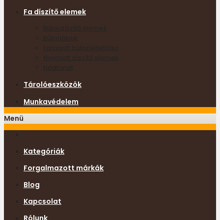
Fa díszítő elemek
Bútordíszítő elemek
Bútorlábak
Faragott bútorfeltétdísz
Nyomott díszítő elemek
Nádfonat
Tárolóeszközök
Munkavédelem
Menü
Kategóriák
Forgalmazott márkák
Blog
Kapcsolat
Rólunk