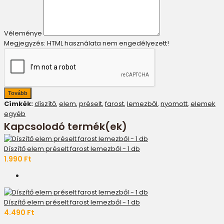
Véleménye
Megjegyzés:
HTML használata nem engedélyezett!
Tovább
Címkék:
díszítő
,
elem
,
préselt
,
farost
,
lemezből
,
nyomott
,
elemek
egyéb
Kapcsolodó termék(ek)
Díszítő elem préselt farost lemezből - 1 db
1.990 Ft
Díszítő elem préselt farost lemezből - 1 db
4.490 Ft