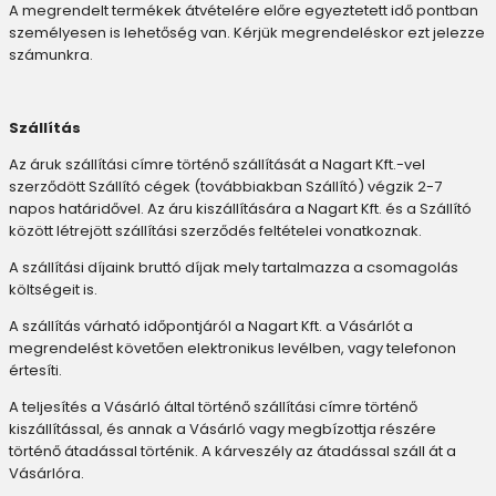
A megrendelt termékek átvételére előre egyeztetett idő pontban
személyesen is lehetőség van. Kérjük megrendeléskor ezt jelezze
számunkra.
Szállítás
Az áruk szállítási címre történő szállítását a Nagart Kft.-vel
szerződött Szállító cégek (továbbiakban Szállító) végzik 2-7
napos határidővel. Az áru kiszállítására a Nagart Kft. és a Szállító
között létrejött szállítási szerződés feltételei vonatkoznak.
A szállítási díjaink bruttó díjak mely tartalmazza a csomagolás
költségeit is.
A szállítás várható időpontjáról a Nagart Kft. a Vásárlót a
megrendelést követően elektronikus levélben, vagy telefonon
értesíti.
A teljesítés a Vásárló által történő szállítási címre történő
kiszállítással, és annak a Vásárló vagy megbízottja részére
történő átadással történik. A kárveszély az átadással száll át a
Vásárlóra.