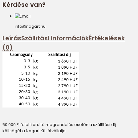
Kérdése van?
info@nagart.hu
Leírás
Szállítási információk
Értékelések
(0)
Csomagsúly
Szállítási díj
0-3
kg
1 690 HUF
3-5
kg
1 890 HUF
5-10
kg
2 190 HUF
10-15
kg
2 490 HUF
15-20
kg
2 790 HUF
20-30
kg
3 190 HUF
30-40
kg
4 490 HUF
40-50
kg
4 990 HUF
50 000 Ft feletti bruttó megrendelés esetén a szállítási díj
költségét a Nagart Kft. átvállalja.