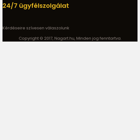
24/7 ügyfélszolgálat
Kérdéseire szívesen válaszolunk
Copyright © 2017, Nagart.hu, Minden jog fenntartva.