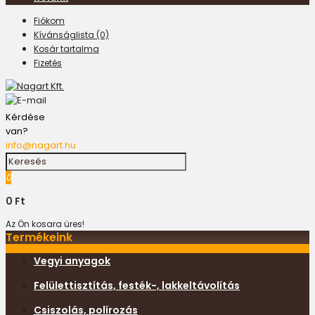
Fiókom
Kívánságlista (0)
Kosár tartalma
Fizetés
Kérdése
van?
info@nagart.hu
0
0 Ft
Az Ön kosara üres!
Termékeink
Vegyi anyagok
Felülettisztítás, festék-, lakkeltávolítás
Csiszolás, polírozás