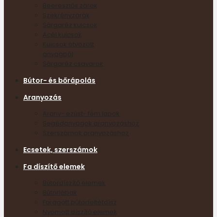
Beeresztős zárak
Szekrényzárak
Sárgaréz kulcsok
Acél kulcsok
Kulcsok ötvözött
anyagból
Sárgaréz csavarok
Bútor- és bőrápolás
Aranyozás
Arany- ezüst- fém lapok
Segédanyagok aranyozáshoz
Szerszámok aranyozáshoz
Ecsetek, szerszámok
Fa díszítő elemek
Bútordíszítő elemek
Bútorlábak
Faragott bútorfeltétdísz
Nyomott díszítő elemek