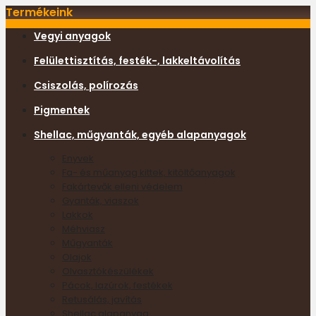
Termékeink
Vegyi anyagok
Felülettisztítás, festék-, lakkeltávolítás
Csiszolás, polírozás
Pigmentek
Shellac, műgyanták, egyéb alapanyagok
Enyvek
Fa- és műanyag kittek, kitöltőanyagok
Fakártevők elleni védelem
Gyanták, viaszok
Lakkok
Méhviasz
Műgyanták
Olajok
Olvasztókészülékek
Pácok, lazúrok, festékek
Retusálás, javítás
Shellac alapanyag