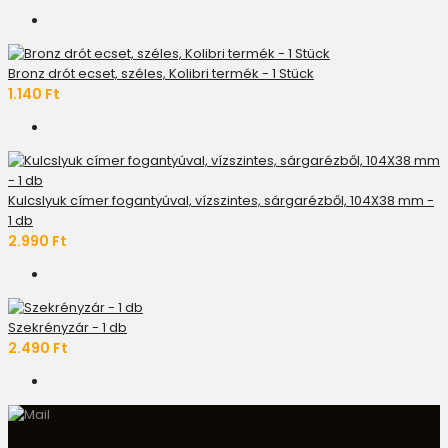
Bronz drót ecset, széles, Kolibri termék - 1 Stück
1.140 Ft
Kulcslyuk címer fogantyúval, vízszintes, sárgarézből, 104X38 mm -
1 db
2.990 Ft
Szekrényzár - 1 db
2.490 Ft