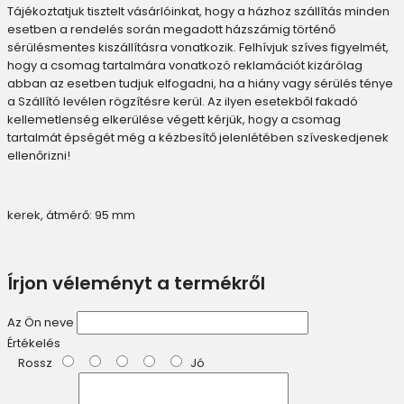
Tájékoztatjuk tisztelt vásárlóinkat, hogy a házhoz szállítás minden
esetben a rendelés során megadott házszámig történő
sérülésmentes kiszállításra vonatkozik. Felhívjuk szíves figyelmét,
hogy a csomag tartalmára vonatkozó reklamációt kizárólag
abban az esetben tudjuk elfogadni, ha a hiány vagy sérülés ténye
a Szállító levélen rögzítésre kerül. Az ilyen esetekből fakadó
kellemetlenség elkerülése végett kérjük, hogy a csomag
tartalmát épségét még a kézbesítő jelenlétében szíveskedjenek
ellenőrizni!
kerek, átmérő: 95 mm
Írjon véleményt a termékről
Az Ön neve
Értékelés
Rossz
Jó