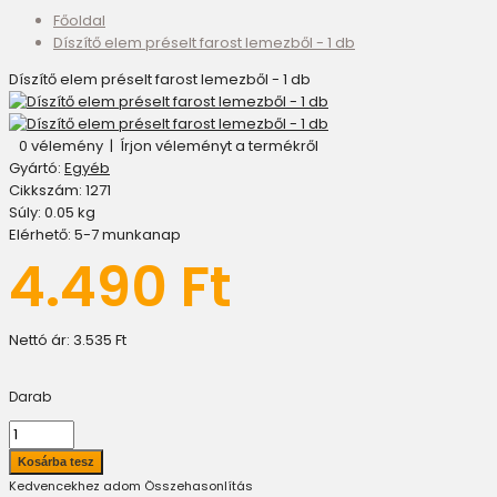
Főoldal
Díszítő elem préselt farost lemezből - 1 db
Díszítő elem préselt farost lemezből - 1 db
0 vélemény
|
Írjon véleményt a termékről
Gyártó:
Egyéb
Cikkszám:
1271
Súly:
0.05
kg
Elérhető:
5-7 munkanap
4.490 Ft
Nettó ár:
3.535 Ft
Darab
Kedvencekhez adom
Összehasonlítás