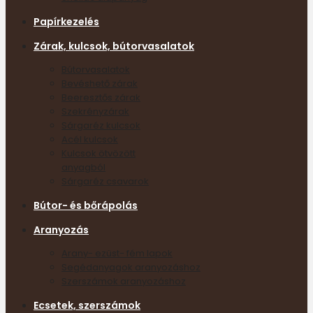
Papírkezelés
Zárak, kulcsok, bútorvasalatok
Bútorvasalatok
Bevéshető zárak
Beeresztős zárak
Szekrényzárak
Sárgaréz kulcsok
Acél kulcsok
Kulcsok ötvözött
anyagból
Sárgaréz csavarok
Bútor- és bőrápolás
Aranyozás
Arany- ezüst- fém lapok
Segédanyagok aranyozáshoz
Szerszámok aranyozáshoz
Ecsetek, szerszámok