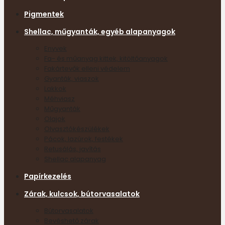
Pigmentek
Shellac, műgyanták, egyéb alapanyagok
Enyvek
Fa- és műanyag kittek, kitöltőanyagok
Fakártevők elleni védelem
Gyanták, viaszok
Lakkok
Méhviasz
Műgyanták
Olajok
Olvasztókészülékek
Pácok, lazúrok, festékek
Retusálás, javítás
Shellac alapanyag
Papírkezelés
Zárak, kulcsok, bútorvasalatok
Bútorvasalatok
Bevéshető zárak