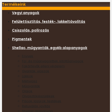
Termékeink
Vegyi anyagok
Felülettisztítás, festék-, lakkeltávolítás
Csiszolás, polírozás
Pigmentek
Shellac, műgyanták, egyéb alapanyagok
Enyvek
Fa- és műanyag kittek, kitöltőanyagok
Fakártevők elleni védelem
Gyanták, viaszok
Lakkok
Méhviasz
Műgyanták
Olajok
Olvasztókészülékek
Pácok, lazúrok, festékek
Retusálás, javítás
Shellac alapanyag