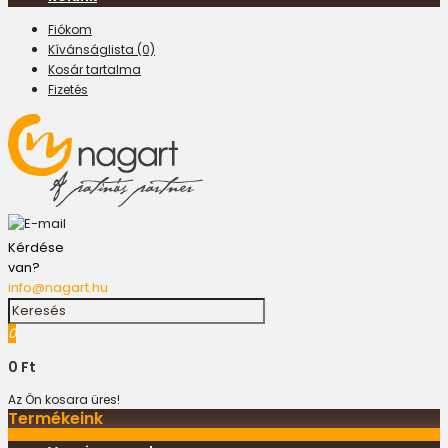
Fiókom
Kívánságlista (0)
Kosár tartalma
Fizetés
Kérdése
van?
info@nagart.hu
0
0 Ft
Az Ön kosara üres!
Termékeink