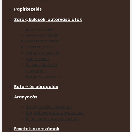
Papírkezelés
Zárak, kulcsok, bútorvasalatok
Bútorvasalatok
Bevéshető zárak
Beeresztős zárak
Szekrényzárak
Sárgaréz kulcsok
Acél kulcsok
Kulcsok ötvözött
anyagból
Sárgaréz csavarok
Bútor- és bőrápolás
Aranyozás
Arany- ezüst- fém lapok
Segédanyagok aranyozáshoz
Szerszámok aranyozáshoz
Ecsetek, szerszámok