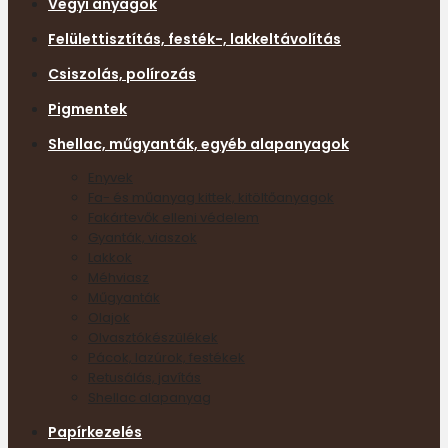
Vegyi anyagok
Felülettisztítás, festék-, lakkeltávolítás
Csiszolás, polírozás
Pigmentek
Shellac, műgyanták, egyéb alapanyagok
Enyvek
Fa- és műanyag kittek, kitöltőanyagok
Fakártevők elleni védelem
Gyanták, viaszok
Lakkok
Méhviasz
Műgyanták
Olajok
Olvasztókészülékek
Pácok, lazúrok, festékek
Retusálás, javítás
Shellac alapanyag
Papírkezelés