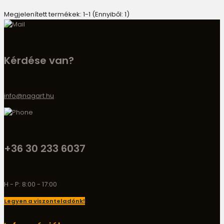
Megjelenített termékek: 1-1 (Ennyiből: 1)
Kérdése van?
info@nagart.hu
+36 30 233 6037
H - P: 8:00 - 17:00
Legyen a viszonteladónk!