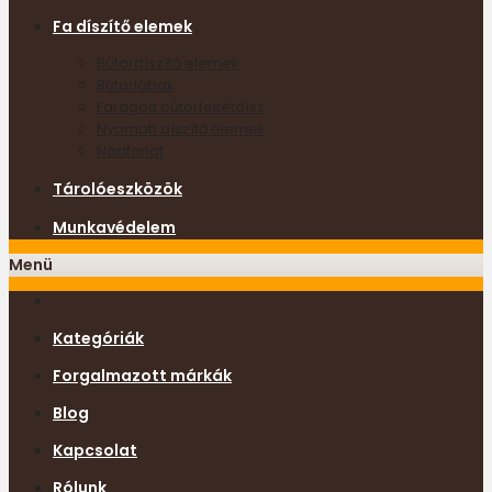
Fa díszítő elemek
Bútordíszítő elemek
Bútorlábak
Faragott bútorfeltétdísz
Nyomott díszítő elemek
Nádfonat
Tárolóeszközök
Munkavédelem
Menü
Kategóriák
Forgalmazott márkák
Blog
Kapcsolat
Rólunk