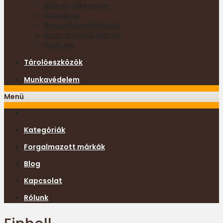
Bútordíszítő elemek
Bútorlábak
Faragott bútorfeltétdísz
Nyomott díszítő elemek
Nádfonat
Tárolóeszközök
Munkavédelem
Menü
Kategóriák
Forgalmazott márkák
Blog
Kapcsolat
Rólunk