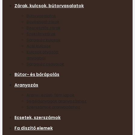
Zárak, kulcsok, bútorvasalatok
Bútorvasalatok
Bevéshető zárak
Beeresztős zárak
Szekrényzárak
Sárgaréz kulcsok
Acél kulcsok
Kulcsok ötvözött
anyagból
Sárgaréz csavarok
Bútor- és bőrápolás
Aranyozás
Arany- ezüst- fém lapok
Segédanyagok aranyozáshoz
Szerszámok aranyozáshoz
Ecsetek, szerszámok
Fa díszítő elemek