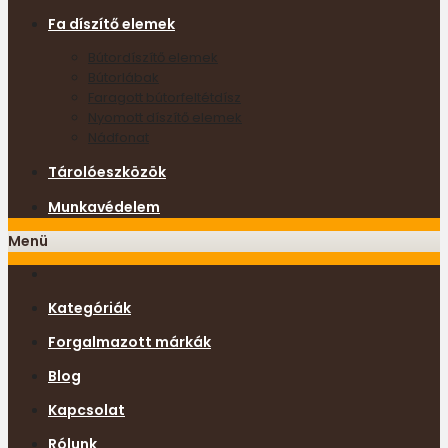
Fa díszítő elemek
Bútordíszítő elemek
Bútorlábak
Faragott bútorfeltétdísz
Nyomott díszítő elemek
Nádfonat
Tárolóeszközök
Munkavédelem
Menü
Kategóriák
Forgalmazott márkák
Blog
Kapcsolat
Rólunk