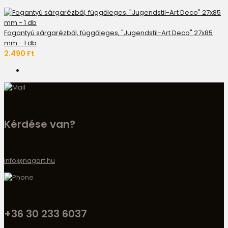
Fogantyú sárgarézből, függőleges, "Jugendstil-Art Deco" 27x85
mm - 1 db
2.490 Ft
Kérdése van?
info@nagart.hu
+36 30 233 6037