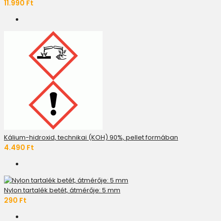
11.990 Ft
Kálium-hidroxid, technikai (KOH) 90%, pellet formában
4.490 Ft
Nylon tartalék betét, átmérője: 5 mm
290 Ft