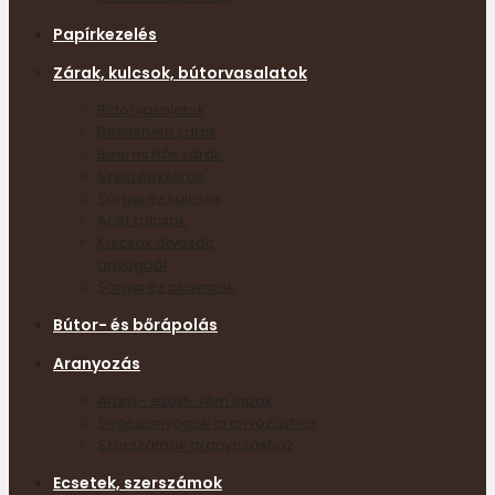
Papírkezelés
Zárak, kulcsok, bútorvasalatok
Bútorvasalatok
Bevéshető zárak
Beeresztős zárak
Szekrényzárak
Sárgaréz kulcsok
Acél kulcsok
Kulcsok ötvözött
anyagból
Sárgaréz csavarok
Bútor- és bőrápolás
Aranyozás
Arany- ezüst- fém lapok
Segédanyagok aranyozáshoz
Szerszámok aranyozáshoz
Ecsetek, szerszámok