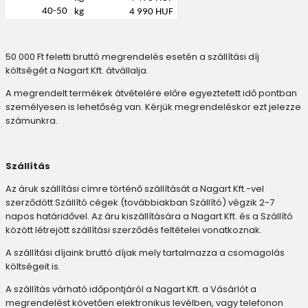
40-50
kg
4 990 HUF
50 000 Ft feletti bruttó megrendelés esetén a szállítási díj
költségét a Nagart Kft. átvállalja.
A megrendelt termékek átvételére előre egyeztetett idő pontban
személyesen is lehetőség van. Kérjük megrendeléskor ezt jelezze
számunkra.
Szállítás
Az áruk szállítási címre történő szállítását a Nagart Kft.-vel
szerződött Szállító cégek (továbbiakban Szállító) végzik 2-7
napos határidővel. Az áru kiszállítására a Nagart Kft. és a Szállító
között létrejött szállítási szerződés feltételei vonatkoznak.
A szállítási díjaink bruttó díjak mely tartalmazza a csomagolás
költségeit is.
A szállítás várható időpontjáról a Nagart Kft. a Vásárlót a
megrendelést követően elektronikus levélben, vagy telefonon