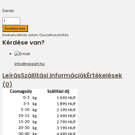
Darab
Kedvencekhez adom
Összehasonlítás
Kérdése van?
info@nagart.hu
Leírás
Szállítási információk
Értékelések
(0)
Csomagsúly
Szállítási díj
0-3
kg
1 690 HUF
3-5
kg
1 890 HUF
5-10
kg
2 190 HUF
10-15
kg
2 490 HUF
15-20
kg
2 790 HUF
20-30
kg
3 190 HUF
30-40
kg
4 490 HUF