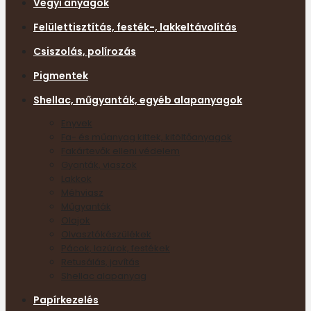
Vegyi anyagok
Felülettisztítás, festék-, lakkeltávolítás
Csiszolás, polírozás
Pigmentek
Shellac, műgyanták, egyéb alapanyagok
Enyvek
Fa- és műanyag kittek, kitöltőanyagok
Fakártevők elleni védelem
Gyanták, viaszok
Lakkok
Méhviasz
Műgyanták
Olajok
Olvasztókészülékek
Pácok, lazúrok, festékek
Retusálás, javítás
Shellac alapanyag
Papírkezelés