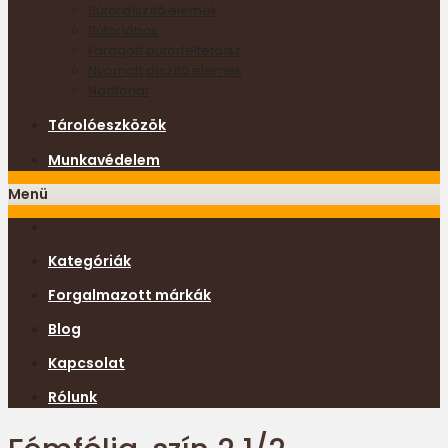
Bútordíszítő elemek
Bútorlábak
Faragott bútorfeltétdísz
Nyomott díszítő elemek
Nádfonat
Tárolóeszközök
Munkavédelem
Menü
Kategóriák
Forgalmazott márkák
Blog
Kapcsolat
Rólunk