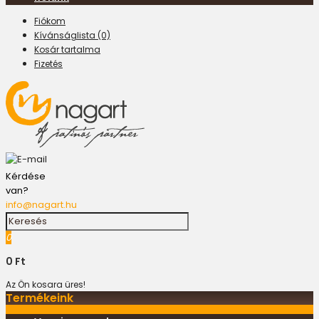
Fiókom
Kívánságlista (0)
Kosár tartalma
Fizetés
Kérdése
van?
info@nagart.hu
0
0 Ft
Az Ön kosara üres!
Termékeink