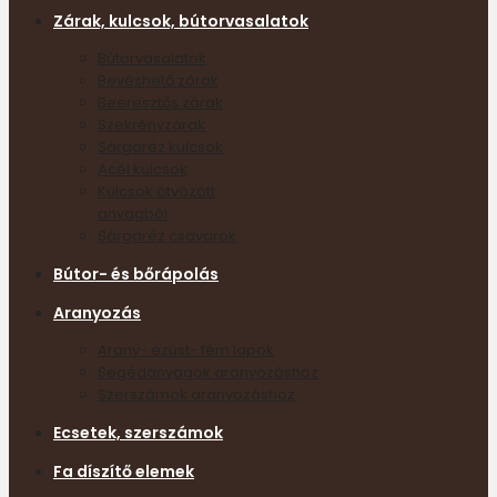
Zárak, kulcsok, bútorvasalatok
Bútorvasalatok
Bevéshető zárak
Beeresztős zárak
Szekrényzárak
Sárgaréz kulcsok
Acél kulcsok
Kulcsok ötvözött
anyagból
Sárgaréz csavarok
Bútor- és bőrápolás
Aranyozás
Arany- ezüst- fém lapok
Segédanyagok aranyozáshoz
Szerszámok aranyozáshoz
Ecsetek, szerszámok
Fa díszítő elemek