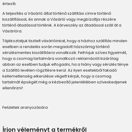
értesíti.
A teljesítés a Vásárló által történő szállítási címre történő
kiszállítással, és annak a Vásárló vagy megbízottja részére
történő átadással történik. A kárveszély az átadással száll át a
Vásárlóra.
Tájékoztatjuk tisztelt vásárlóinkat, hogy a házhoz szállítás minden
esetben a rendelés során megadott házszámig történő
sérülésmentes kiszállításra vonatkozik. Felhívjuk szíves figyelmét,
hogy a csomag tartalmára vonatkozó reklamációt kizárólag
abban az esetben tudjuk elfogadni, ha a hiány vagy sérülés ténye
a Szállító levélen rögzítésre kerül. Az ilyen esetekből fakadó
kellemetlenség elkerülése végett kérjük, hogy a csomag
tartalmát épségét még a kézbesítő jelenlétében szíveskedjenek
ellenőrizni!
Felületek aranyozására
Írjon véleményt a termékről