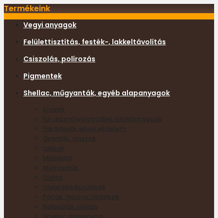
Termékeink
Vegyi anyagok
Felülettisztítás, festék-, lakkeltávolítás
Csiszolás, polírozás
Pigmentek
Shellac, műgyanták, egyéb alapanyagok
Enyvek
Fa- és műanyag kittek, kitöltőanyagok
Fakártevők elleni védelem
Gyanták, viaszok
Lakkok
Méhviasz
Műgyanták
Olajok
Olvasztókészülékek
Pácok, lazúrok, festékek
Retusálás, javítás
Shellac alapanyag