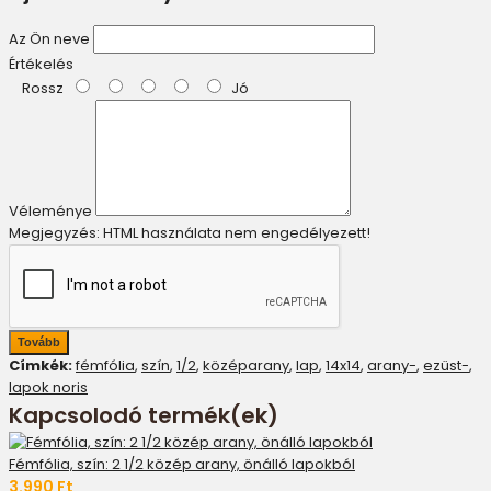
Az Ön neve
Értékelés
Rossz
Jó
Véleménye
Megjegyzés:
HTML használata nem engedélyezett!
Tovább
Címkék:
fémfólia
,
szín
,
1/2
,
középarany
,
lap
,
14x14
,
arany-
,
ezüst-
,
lapok noris
Kapcsolodó termék(ek)
Fémfólia, szín: 2 1/2 közép arany, önálló lapokból
3.990 Ft