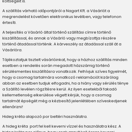
költségeit is.
A szállítás várható időpontjáról a Nagart Kft. a Vásárlót a
megrendelést követően elektronikus levélben, vagy telefonon
értesíti.
A teljesítés a Vásárló által történő szállítási címre történő
kiszállítással, és annak a Vásárló vagy megbízottja részére
történő átadással történik. A kárveszély az átadással száll át a
Vásárlóra.
Tájékoztatjuk tisztelt vásárlóinkat, hogy a házhoz szállítás minden
esetben a rendelés során megadott házszámig történő
sérülésmentes kiszállításra vonatkozik. Felhívjuk szíves figyelmét,
hogy a csomag tartalmára vonatkozó reklamációt kizárólag
abban az esetben tudjuk elfogadni, ha a hiány vagy sérülés ténye
a Szállító levélen rögzítésre kerül. Az ilyen esetekből fakadó
kellemetlenség elkerülése végett kérjük, hogy a csomag
tartalmát épségét még a kézbesítő jelenlétében szíveskedjenek
ellenőrizni!
Hideg kréta alapozó por beltéri használatra.
A hideg kréta port fel kell keverni vízzel és használatra kész. A