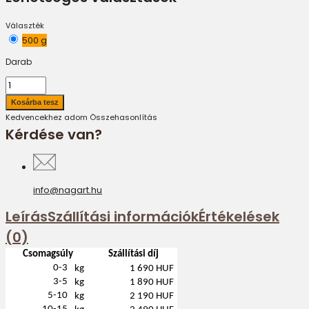
Választék
500 g
Darab
Kedvencekhez adom
Összehasonlítás
Kérdése van?
info@nagart.hu
Leírás
Szállítási információk
Értékelések
(0)
Csomagsúly
Szállítási díj
0-3
kg
1 690 HUF
3-5
kg
1 890 HUF
5-10
kg
2 190 HUF