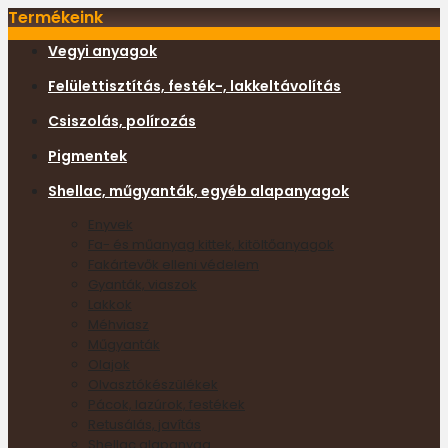
Termékeink
Vegyi anyagok
Felülettisztítás, festék-, lakkeltávolítás
Csiszolás, polírozás
Pigmentek
Shellac, műgyanták, egyéb alapanyagok
Enyvek
Fa- és műanyag kittek, kitöltőanyagok
Fakártevők elleni védelem
Gyanták, viaszok
Lakkok
Méhviasz
Műgyanták
Olajok
Olvasztókészülékek
Pácok, lazúrok, festékek
Retusálás, javítás
Shellac alapanyag