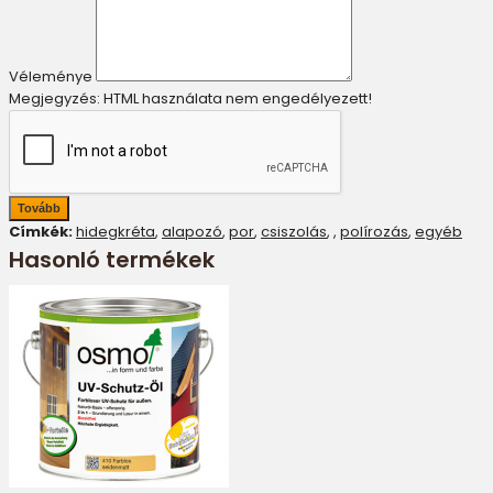
Véleménye
Megjegyzés:
HTML használata nem engedélyezett!
Tovább
Címkék:
hidegkréta
,
alapozó
,
por
,
csiszolás
,
,
polírozás
,
egyéb
Hasonló termékek