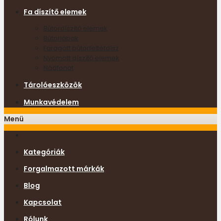
Fa díszítő elemek
Bútordíszítő elemek
Bútorlábak
Faragott bútorfeltétdísz
Nyomott díszítő elemek
Nádfonat
Tárolóeszközök
Munkavédelem
Menü
Kategóriák
Forgalmazott márkák
Blog
Kapcsolat
Rólunk