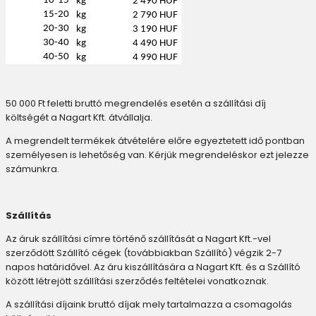
10-15
kg
2 490 HUF
15-20
kg
2 790 HUF
20-30
kg
3 190 HUF
30-40
kg
4 490 HUF
40-50
kg
4 990 HUF
50 000 Ft feletti bruttó megrendelés esetén a szállítási díj
költségét a Nagart Kft. átvállalja.
A megrendelt termékek átvételére előre egyeztetett idő pontban
személyesen is lehetőség van. Kérjük megrendeléskor ezt jelezze
számunkra.
Szállítás
Az áruk szállítási címre történő szállítását a Nagart Kft.-vel
szerződött Szállító cégek (továbbiakban Szállító) végzik 2-7
napos határidővel. Az áru kiszállítására a Nagart Kft. és a Szállító
között létrejött szállítási szerződés feltételei vonatkoznak.
A szállítási díjaink bruttó díjak mely tartalmazza a csomagolás