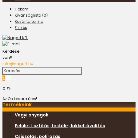
Fiókom
Kívánságlista (0)
Kosár tartalma
Fizetés
Kérdése
van?
info@nagart.hu
0
0 Ft
Az Ön kosara üres!
Termékeink
Vegyi anyagok
Felülettisztítás, festék-, lakkeltávolítás
Csiszolás, polírozás