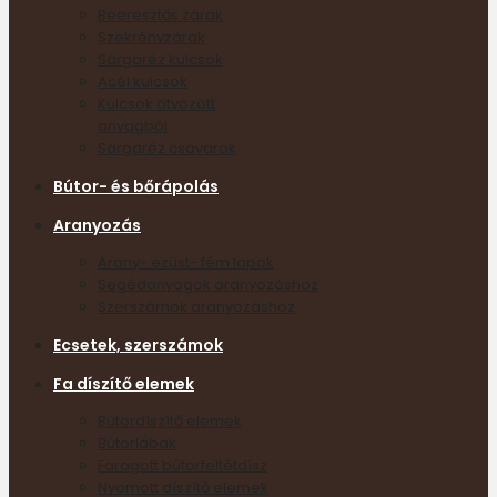
Beeresztős zárak
Szekrényzárak
Sárgaréz kulcsok
Acél kulcsok
Kulcsok ötvözött
anyagból
Sárgaréz csavarok
Bútor- és bőrápolás
Aranyozás
Arany- ezüst- fém lapok
Segédanyagok aranyozáshoz
Szerszámok aranyozáshoz
Ecsetek, szerszámok
Fa díszítő elemek
Bútordíszítő elemek
Bútorlábak
Faragott bútorfeltétdísz
Nyomott díszítő elemek