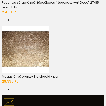
Fogantyú sárgarézből, függőleges, "Jugendstil-Art Deco" 27x85
mm - 1 db
2.490 Ft
Magasfényű bronz - Bleichgold - por
29.990 Ft