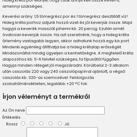
hideg kréta por előnye, hogy csak annyit kell össze keverni,
amennyi szükséges.
Keverési arány: 1,5 tömegrész por és 1 tömegrész desztillált víz!
Hideg kréta porhoz adjunk hozzá vizet és jól keverjük össze. Majd
hagyja a keverék masszát pihenni kb. 20 percig. Ezután ismét
óvatosan keverjük össze. Ha azt szeretnénk, hogy a hideg kréta
őrlemény vastagabb legyen, akkor adhatunk hozzá egy kis port.
Mindenki egyénileg állíthatja be a hideg krétalap erősségét.
Mindazonáltal mindig ügyeljen a kenhetőségre. A megfelelő kréta
alapozóhoz kb. 5-6 felvitel szükséges, fa típusától függően.
Hagyja minden réteget jól megszáradni. Körülbelül 2-3 alkalom
után csiszolás 220 vagy 240 csiszolópapírral ajánlott, a végső
csiszolás kb. 320-as szemcsével. Feldolgozás
szobahőmérsékleten, legalább +20 °C fok.
Írjon véleményt a termékről
Az Ön neve
Értékelés
Rossz
Jó