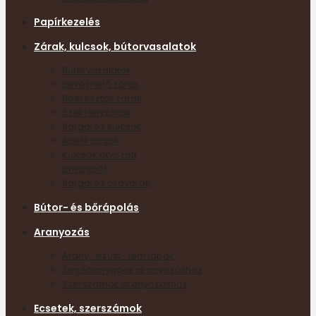
Papírkezelés
Zárak, kulcsok, bútorvasalatok
Bútorvasalatok
Bevéshető zárak
Beeresztős zárak
Szekrényzárak
Sárgaréz kulcsok
Acél kulcsok
Kulcsok ötvözött
anyagból
Sárgaréz csavarok
Bútor- és bőrápolás
Aranyozás
Arany- ezüst- fém lapok
Segédanyagok aranyozáshoz
Szerszámok aranyozáshoz
Ecsetek, szerszámok