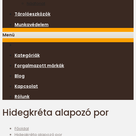
Nádfonat
Tárolóeszközök
Munkavédelem
Menü
Kategóriák
Forgalmazott márkák
Blog
Kapcsolat
Rólunk
Hidegkréta alapozó por
Főoldal
Hidegkréta alapozó por