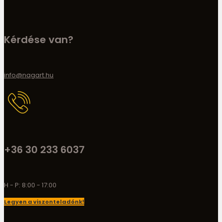
Kérdése van?
info@nagart.hu
+36 30 233 6037
H - P: 8:00 - 17:00
Legyen a viszonteladónk!