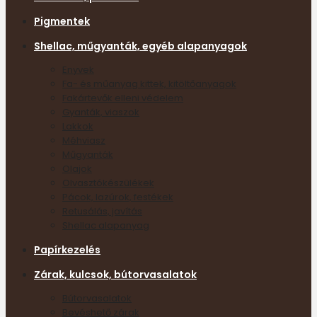
Pigmentek
Shellac, műgyanták, egyéb alapanyagok
Enyvek
Fa- és műanyag kittek, kitöltőanyagok
Fakártevők elleni védelem
Gyanták, viaszok
Lakkok
Méhviasz
Műgyanták
Olajok
Olvasztókészülékek
Pácok, lazúrok, festékek
Retusálás, javítás
Shellac alapanyag
Papírkezelés
Zárak, kulcsok, bútorvasalatok
Bútorvasalatok
Bevéshető zárak