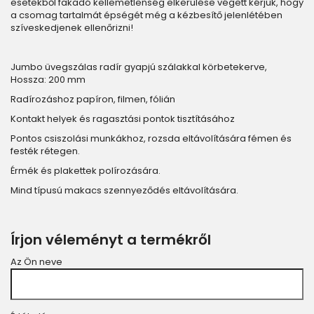
esetekből fakadó kellemetlenség elkerülése végett kérjük, hogy
a csomag tartalmát épségét még a kézbesítő jelenlétében
szíveskedjenek ellenőrizni!
Jumbo üvegszálas radír gyapjú szálakkal körbetekerve,
Hossza: 200 mm
Radírozáshoz papíron, filmen, fólián
Kontakt helyek és ragasztási pontok tisztításához
Pontos csiszolási munkákhoz, rozsda eltávolítására fémen és
festék rétegen.
Érmék és plakettek polírozására.
Mind típusú makacs szennyeződés eltávolítására.
Írjon véleményt a termékről
Az Ön neve