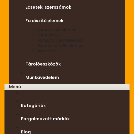
Ecsetek, szerszámok
Fa díszítő elemek
Bútordíszítő elemek
Bútorlábak
Faragott bútorfeltétdísz
Nyomott díszítő elemek
Nádfonat
Tárolóeszközök
Munkavédelem
Menü
Kategóriák
Forgalmazott márkák
Blog