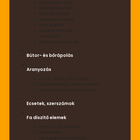
Bevéshető zárak
Beeresztős zárak
Szekrényzárak
Sárgaréz kulcsok
Acél kulcsok
Kulcsok ötvözött
anyagból
Sárgaréz csavarok
Bútor- és bőrápolás
Aranyozás
Arany- ezüst- fém lapok
Segédanyagok aranyozáshoz
Szerszámok aranyozáshoz
Ecsetek, szerszámok
Fa díszítő elemek
Bútordíszítő elemek
Bútorlábak
Faragott bútorfeltétdísz