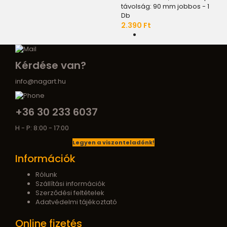
távolság: 90 mm jobbos - 1
Db
2.390 Ft
Kérdése van?
info@nagart.hu
+36 30 233 6037
H - P: 8:00 - 17:00
Legyen a viszonteladónk!
Információk
Rólunk
Szállítási információk
Szerződési feltételek
Adatvédelmi tájékoztató
Online fizetés