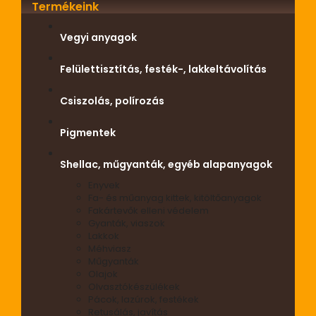
Termékeink
Vegyi anyagok
Felülettisztítás, festék-, lakkeltávolítás
Csiszolás, polírozás
Pigmentek
Shellac, műgyanták, egyéb alapanyagok
Enyvek
Fa- és műanyag kittek, kitöltőanyagok
Fakártevők elleni védelem
Gyanták, viaszok
Lakkok
Méhviasz
Műgyanták
Olajok
Olvasztókészülékek
Pácok, lazúrok, festékek
Retusálás, javítás