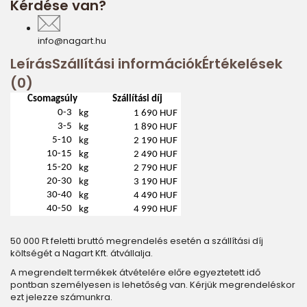
Kérdése van?
info@nagart.hu
Leírás
Szállítási információk
Értékelések
(0)
Csomagsúly
Szállítási díj
0-3
kg
1 690 HUF
3-5
kg
1 890 HUF
5-10
kg
2 190 HUF
10-15
kg
2 490 HUF
15-20
kg
2 790 HUF
20-30
kg
3 190 HUF
30-40
kg
4 490 HUF
40-50
kg
4 990 HUF
50 000 Ft feletti bruttó megrendelés esetén a szállítási díj
költségét a Nagart Kft. átvállalja.
A megrendelt termékek átvételére előre egyeztetett idő
pontban személyesen is lehetőség van. Kérjük megrendeléskor
ezt jelezze számunkra.