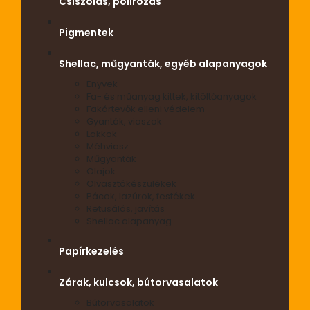
Csiszolás, polírozás
Pigmentek
Shellac, műgyanták, egyéb alapanyagok
Enyvek
Fa- és műanyag kittek, kitöltőanyagok
Fakártevők elleni védelem
Gyanták, viaszok
Lakkok
Méhviasz
Műgyanták
Olajok
Olvasztókészülékek
Pácok, lazúrok, festékek
Retusálás, javítás
Shellac alapanyag
Papírkezelés
Zárak, kulcsok, bútorvasalatok
Bútorvasalatok