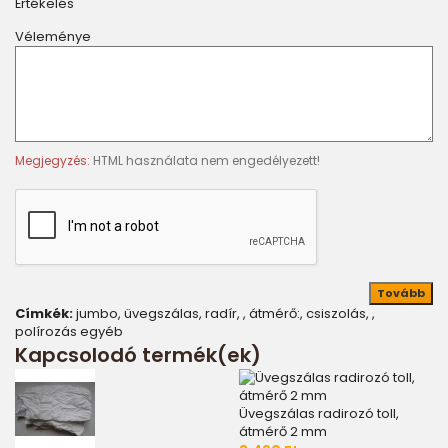
Értékelés
Véleménye
Megjegyzés:
HTML használata nem engedélyezett!
Tovább
Címkék:
jumbo
,
üvegszálas
,
radír
,
,
átmérő:
,
csiszolás
,
,
polírozás egyéb
Kapcsolodó termék(ek)
Üvegszálas radirozó toll,
átmérő 2 mm