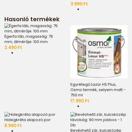
3.990 Ft
Hasonló termékek
Égerfa láb, magasság: 75
mm, átmérője: 100 mm
2.490 Ft
Egyrétegű Lazúr HS Plus,
Osmo termék, selyem matt -
750 ml
17.990 Ft
Hidegkréta alapozó por
8.990 Ft
Bevéshető zár, kulcsközép