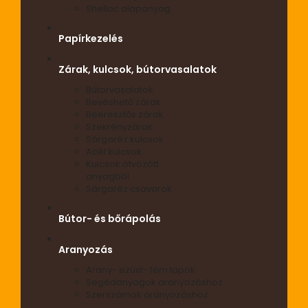
Shellac alapanyag
Papírkezelés
Zárak, kulcsok, bútorvasalatok
Bútorvasalatok
Bevéshető zárak
Beeresztős zárak
Szekrényzárak
Sárgaréz kulcsok
Acél kulcsok
Kulcsok ötvözött
anyagból
Sárgaréz csavarok
Bútor- és bőrápolás
Aranyozás
Arany- ezüst- fém lapok
Segédanyagok aranyozáshoz
Szerszámok aranyozáshoz