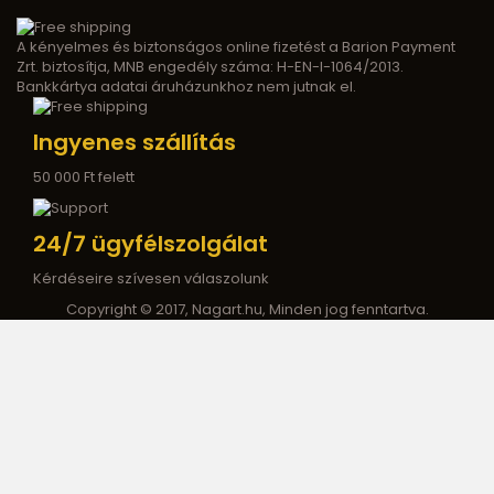
A kényelmes és biztonságos online fizetést a Barion Payment
Zrt. biztosítja, MNB engedély száma: H-EN-I-1064/2013.
Bankkártya adatai áruházunkhoz nem jutnak el.
Ingyenes szállítás
50 000 Ft felett
24/7 ügyfélszolgálat
Kérdéseire szívesen válaszolunk
Copyright © 2017, Nagart.hu, Minden jog fenntartva.