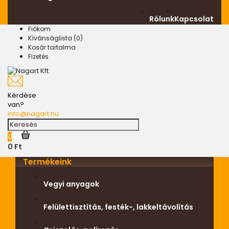
Rólunk
Kapcsolat
Fiókom
Kívánságlista (0)
Kosár tartalma
Fizetés
Kérdése
van?
info@nagart.hu
0
0 Ft
Termékeink
Vegyi anyagok
Felülettisztítás, festék-, lakkeltávolítás