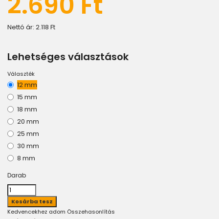
2.690 Ft
Nettó ár:
2.118 Ft
Lehetséges választások
Választék
12 mm
15 mm
18 mm
20 mm
25 mm
30 mm
8 mm
Darab
Kedvencekhez adom
Összehasonlítás