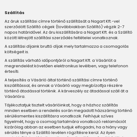
Szállítás
Az áruk szállítási címre történő szállítását a Nagart Kft.-vel
szerződött Szállító cégek (továbbiakban Szállító) végzik 2-7
napos határidővel. Az áru kiszállítására a Nagart Kft. és a Szállító
között létrejött szállítási szerződés feltételei vonatkoznak.
A szállítási díjaink bruttó díjak mely tartalmazza a csomagolás
költségeit is.
A szállítás várható időpontjáról a Nagart Kft. a Vásárlót a
megrendelést követően elektronikus levélben, vagy telefonon
értesíti.
A teljesítés a Vásárló által történő szállítási címre történő
kiszállítással, és annak a Vásárló vagy megbízottja részére
történő átadással történik. A kárveszély az átadással száll át a
Vásárlóra.
Tájékoztatjuk tisztelt vásárlóinkat, hogy a házhoz szállítás
minden esetben a rendelés során megadott házszámig történő
sérülésmentes kiszállításra vonatkozik. Felhívjuk szíves
figyelmét, hogy a csomag tartalmára vonatkozó reklamációt
kizárólag abban az esetben tudjuk elfogadni, ha a hiány vagy
sérülés ténye a Szállító levélen rögzítésre kerül. Az ilyen