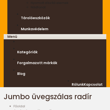
Nyomott díszítő elemek
Nádfonat
Tárolóeszközök
Munkavédelem
Menü
Kategóriák
Forgalmazott márkák
Blog
Rólunk
Kapcsolat
Jumbo üvegszálas radír
Főoldal