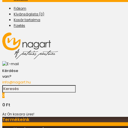
Fiókom
Kívánságlista (0)
Kosár tartalma
Fizetés
Kérdése
van?
info@nagart.hu
0
0 Ft
Az Ön kosara üres!
Termékeink