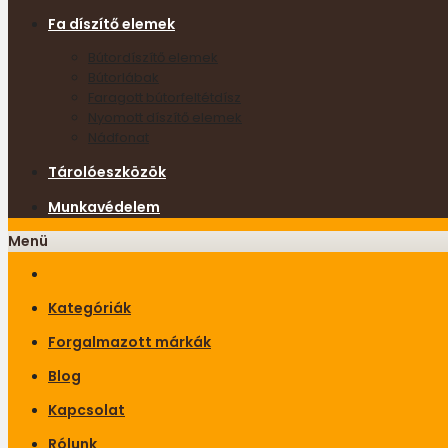
Fa díszítő elemek
Bútordíszítő elemek
Bútorlábak
Faragott bútorfeltétdísz
Nyomott díszítő elemek
Nádfonat
Tárolóeszközök
Munkavédelem
Menü
Kategóriák
Forgalmazott márkák
Blog
Kapcsolat
Rólunk