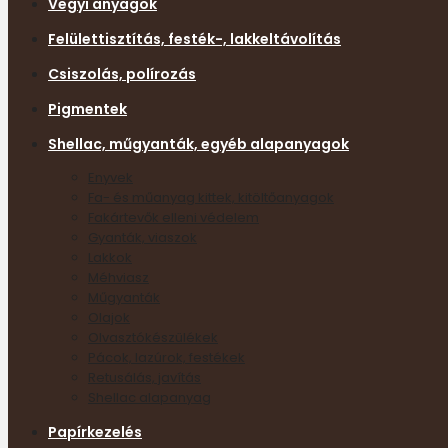
Vegyi anyagok
Felülettisztítás, festék-, lakkeltávolítás
Csiszolás, polírozás
Pigmentek
Shellac, műgyanták, egyéb alapanyagok
Enyvek
Fa- és műanyag kittek, kitöltőanyagok
Fakártevők elleni védelem
Gyanták, viaszok
Lakkok
Méhviasz
Műgyanták
Olajok
Olvasztókészülékek
Pácok, lazúrok, festékek
Retusálás, javítás
Shellac alapanyag
Papírkezelés