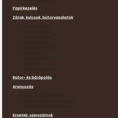
Papírkezelés
Zárak, kulcsok, bútorvasalatok
Bútorvasalatok
Bevéshető zárak
Beeresztős zárak
Szekrényzárak
Sárgaréz kulcsok
Acél kulcsok
Kulcsok ötvözött
anyagból
Sárgaréz csavarok
Bútor- és bőrápolás
Aranyozás
Arany- ezüst- fém lapok
Segédanyagok aranyozáshoz
Szerszámok aranyozáshoz
Ecsetek, szerszámok