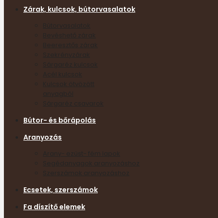
Zárak, kulcsok, bútorvasalatok
Bútorvasalatok
Bevéshető zárak
Beeresztős zárak
Szekrényzárak
Sárgaréz kulcsok
Acél kulcsok
Kulcsok ötvözött
anyagból
Sárgaréz csavarok
Bútor- és bőrápolás
Aranyozás
Arany- ezüst- fém lapok
Segédanyagok aranyozáshoz
Szerszámok aranyozáshoz
Ecsetek, szerszámok
Fa díszítő elemek