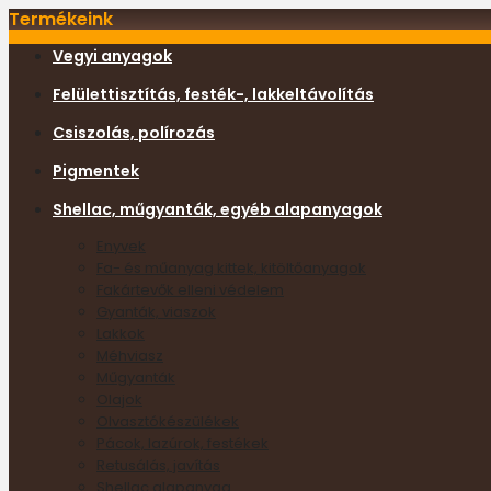
Termékeink
Vegyi anyagok
Felülettisztítás, festék-, lakkeltávolítás
Csiszolás, polírozás
Pigmentek
Shellac, műgyanták, egyéb alapanyagok
Enyvek
Fa- és műanyag kittek, kitöltőanyagok
Fakártevők elleni védelem
Gyanták, viaszok
Lakkok
Méhviasz
Műgyanták
Olajok
Olvasztókészülékek
Pácok, lazúrok, festékek
Retusálás, javítás
Shellac alapanyag