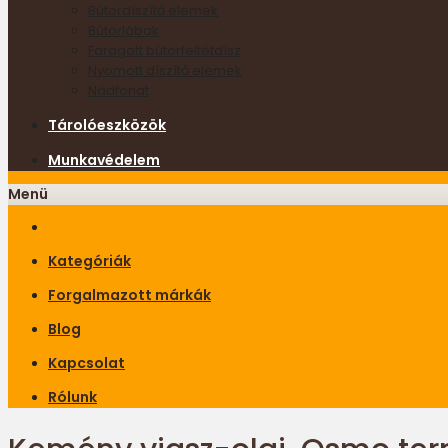
Bútordíszítő elemek
Bútorlábak
Faragott bútorfeltétdísz
Nyomott díszítő elemek
Nádfonat
Tárolóeszközök
Munkavédelem
Menü
Kategóriák
Forgalmazott márkák
Blog
Kapcsolat
Rólunk