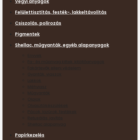
Vegyi anyagok
Felülettisztítás, festék-, lakkeltávolítás
Csiszolás, polírozás
Pigmentek
Shellac, műgyanták, egyéb alapanyagok
Enyvek
Fa- és műanyag kittek, kitöltőanyagok
Fakártevők elleni védelem
Gyanták, viaszok
Lakkok
Méhviasz
Műgyanták
Olajok
Olvasztókészülékek
Pácok, lazúrok, festékek
Retusálás, javítás
Shellac alapanyag
Papírkezelés