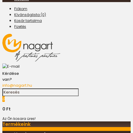
Fiókom
Kívánságlista (0)
Kosár tartalma
Fizetés
Kérdése
van?
info@nagart.hu
0
0 Ft
Az Ön kosara üres!
Termékeink