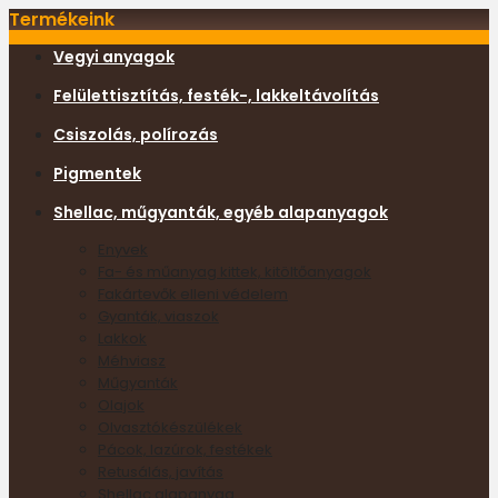
Termékeink
Vegyi anyagok
Felülettisztítás, festék-, lakkeltávolítás
Csiszolás, polírozás
Pigmentek
Shellac, műgyanták, egyéb alapanyagok
Enyvek
Fa- és műanyag kittek, kitöltőanyagok
Fakártevők elleni védelem
Gyanták, viaszok
Lakkok
Méhviasz
Műgyanták
Olajok
Olvasztókészülékek
Pácok, lazúrok, festékek
Retusálás, javítás
Shellac alapanyag