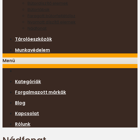
Bútordíszítő elemek
Bútorlábak
Faragott bútorfeltétdísz
Nyomott díszítő elemek
Nádfonat
Tárolóeszközök
Munkavédelem
Menü
Kategóriák
Forgalmazott márkák
Blog
Kapcsolat
Rólunk