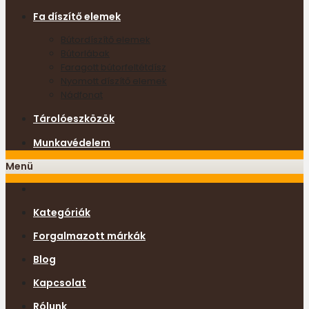
Fa díszítő elemek
Bútordíszítő elemek
Bútorlábak
Faragott bútorfeltétdísz
Nyomott díszítő elemek
Nádfonat
Tárolóeszközök
Munkavédelem
Menü
Kategóriák
Forgalmazott márkák
Blog
Kapcsolat
Rólunk