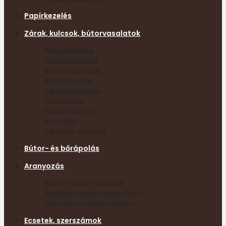
Papírkezelés
Zárak, kulcsok, bútorvasalatok
Bútorvasalatok
Bevéshető zárak
Beeresztős zárak
Szekrényzárak
Sárgaréz kulcsok
Acél kulcsok
Kulcsok ötvözött
anyagból
Sárgaréz csavarok
Bútor- és bőrápolás
Aranyozás
Arany- ezüst- fém lapok
Segédanyagok aranyozáshoz
Szerszámok aranyozáshoz
Ecsetek, szerszámok