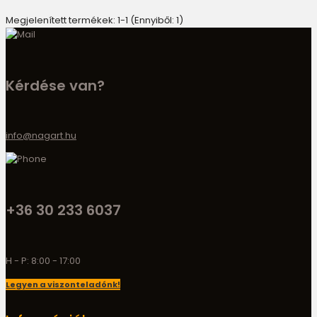
Megjelenített termékek: 1-1 (Ennyiből: 1)
Kérdése van?
info@nagart.hu
+36 30 233 6037
H - P: 8:00 - 17:00
Legyen a viszonteladónk!