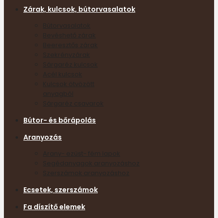
Zárak, kulcsok, bútorvasalatok
Bútorvasalatok
Bevéshető zárak
Beeresztős zárak
Szekrényzárak
Sárgaréz kulcsok
Acél kulcsok
Kulcsok ötvözött
anyagból
Sárgaréz csavarok
Bútor- és bőrápolás
Aranyozás
Arany- ezüst- fém lapok
Segédanyagok aranyozáshoz
Szerszámok aranyozáshoz
Ecsetek, szerszámok
Fa díszítő elemek