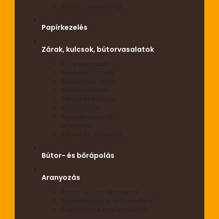
Shellac alapanyag
Papírkezelés
Zárak, kulcsok, bútorvasalatok
Bútorvasalatok
Bevéshető zárak
Beeresztős zárak
Szekrényzárak
Sárgaréz kulcsok
Acél kulcsok
Kulcsok ötvözött
anyagból
Sárgaréz csavarok
Bútor- és bőrápolás
Aranyozás
Arany- ezüst- fém lapok
Segédanyagok aranyozáshoz
Szerszámok aranyozáshoz