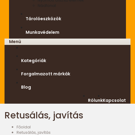
Nyomott díszítő elemek
Nádfonat
Tárolóeszközök
Munkavédelem
Menü
Kategóriák
Forgalmazott márkák
Blog
Rólunk
Kapcsolat
Retusálás, javítás
Főoldal
Retusálás, javítás