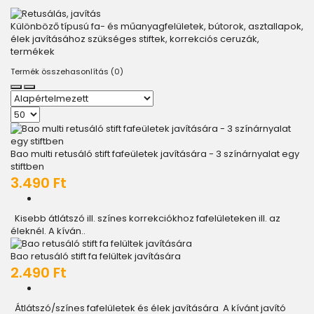
Különböző típusú fa- és műanyagfelületek, bútorok, asztallapok,
élek javításához szükséges stiftek, korrekciós ceruzák,
termékek
Termék összehasonlítás (0)
Bao multi retusáló stift fafeületek javítására - 3 színárnyalat egy
stiftben
3.490 Ft
Kisebb átlátszó ill. színes korrekciókhoz fafelületeken ill. az
éleknél. A kíván..
Bao retusáló stift fa felültek javítására
2.490 Ft
Átlátszó/színes fafelületek és élek javítására A kívánt javító