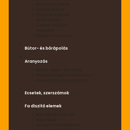
Beeresztős zárak
Szekrényzárak
Sárgaréz kulcsok
Acél kulcsok
Kulcsok ötvözött
anyagból
Sárgaréz csavarok
Bútor- és bőrápolás
Aranyozás
Arany- ezüst- fém lapok
Segédanyagok aranyozáshoz
Szerszámok aranyozáshoz
Ecsetek, szerszámok
Fa díszítő elemek
Bútordíszítő elemek
Bútorlábak
Faragott bútorfeltétdísz