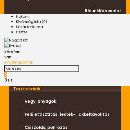
Rólunk
Kapcsolat
Fiókom
Kívánságlista (0)
Kosár tartalma
Fizetés
Kérdése
van?
info@nagart.hu
0
0 Ft
Termékeink
Vegyi anyagok
Felülettisztítás, festék-, lakkeltávolítás
Csiszolás, polírozás