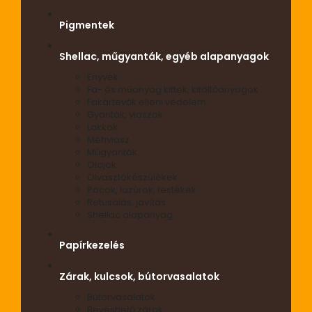
Pigmentek
Shellac, műgyanták, egyéb alapanyagok
Enyvek
Fa- és műanyag kittek, kitöltőanyagok
Fakártevők elleni védelem
Gyanták, viaszok
Lakkok
Méhviasz
Műgyanták
Olajok
Olvasztókészülékek
Pácok, lazúrok, festékek
Retusálás, javítás
Shellac alapanyag
Papírkezelés
Zárak, kulcsok, bútorvasalatok
Bútorvasalatok
Bevéshető zárak