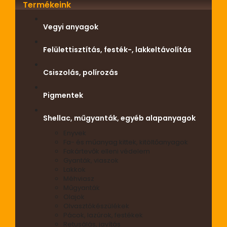
Termékeink
Vegyi anyagok
Felülettisztítás, festék-, lakkeltávolítás
Csiszolás, polírozás
Pigmentek
Shellac, műgyanták, egyéb alapanyagok
Enyvek
Fa- és műanyag kittek, kitöltőanyagok
Fakártevők elleni védelem
Gyanták, viaszok
Lakkok
Méhviasz
Műgyanták
Olajok
Olvasztókészülékek
Pácok, lazúrok, festékek
Retusálás, javítás