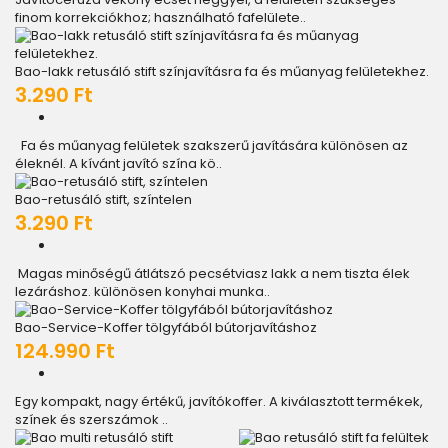
finom korrekciókhoz; használható fafelülete..
Bao-lakk retusáló stift színjavításra fa és műanyag felületekhez.
3.290 Ft
Fa és műanyag felületek szakszerű javítására különösen az
éleknél. A kívánt javító szína kö..
Bao-retusáló stift, színtelen
3.290 Ft
Magas minőségű átlátszó pecsétviasz lakk a nem tiszta élek
lezáráshoz. különösen konyhai munka..
Bao-Service-Koffer tölgyfából bútorjavításhoz
124.990 Ft
Egy kompakt, nagy értékű, javítókoffer. A kiválasztott termékek,
színek és szerszámok ..