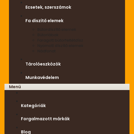
Ecsetek, szerszámok
Fa díszítő elemek
Bútordíszítő elemek
Bútorlábak
Faragott bútorfeltétdísz
Nyomott díszítő elemek
Nádfonat
Tárolóeszközök
Munkavédelem
Menü
Kategóriák
Forgalmazott márkák
Blog