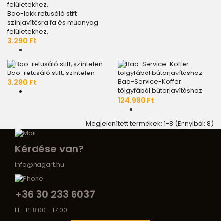
Bao-lakk retusáló stift
színjavításra fa és műanyag
felületekhez.
3.290 Ft
Bao-retusáló stift, színtelen
Bao-Service-Koffer
3.290 Ft
tölgyfából bútorjavításhoz
124.990 Ft
Megjelenített termékek: 1-8 (Ennyiből: 8)
Kérdése van?
info@nagart.hu
+36 30 233 6037
H - P: 8:00 - 17:00