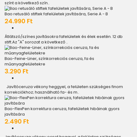
színt a következő szín..
Bao retusáló stiftek fafelületek javítására, Serie A - B
24.990 Ft
Átlátszó/színes javításokra fafelületek és élek esetén. 12 db
stift.Az "A" sorozat a következő ..
Bao-Feine-Liner, színkorrekciós ceruza, fa és
műanyagfelületekre
3.290 Ft
Javítóceruza vékony heggyel, a felületen szükséges finom
korrekciókhoz; használható fa- és m..
Bao-FlexPen korrektura ceruza, fafelületek hibáinak gyors
javítására
2.490 Ft
Javítóceruza vékony ecset heggyel, a felületen szükséges