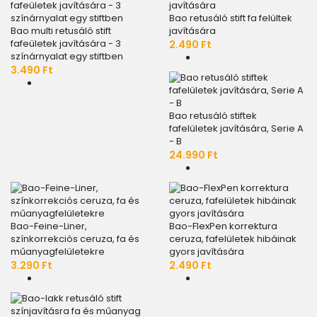
Bao retusáló stift fa felültek
Bao multi retusáló stift
javítására
fafeületek javítására - 3
2.490 Ft
színárnyalat egy stiftben
3.490 Ft
Bao retusáló stiftek
fafelületek javítására, Serie A
- B
24.990 Ft
Bao-Feine-Liner,
Bao-FlexPen korrektura
színkorrekciós ceruza, fa és
ceruza, fafelületek hibáinak
műanyagfelületekre
gyors javítására
3.290 Ft
2.490 Ft