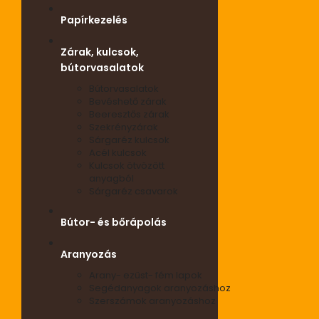
Papírkezelés
Zárak, kulcsok,
bútorvasalatok
Bútorvasalatok
Bevéshető zárak
Beeresztős zárak
Szekrényzárak
Sárgaréz kulcsok
Acél kulcsok
Kulcsok ötvözött
anyagból
Sárgaréz csavarok
Bútor- és bőrápolás
Aranyozás
Arany- ezüst- fém lapok
Segédanyagok aranyozáshoz
Szerszámok aranyozáshoz