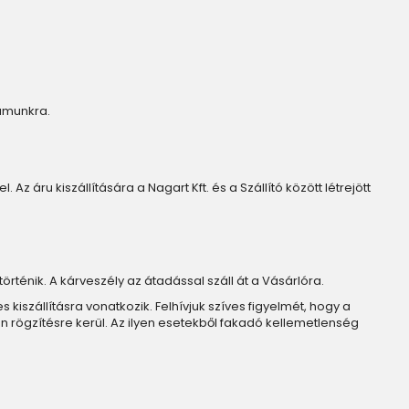
zámunkra.
Az áru kiszállítására a Nagart Kft. és a Szállító között létrejött
történik. A kárveszély az átadással száll át a Vásárlóra.
iszállításra vonatkozik. Felhívjuk szíves figyelmét, hogy a
n rögzítésre kerül. Az ilyen esetekből fakadó kellemetlenség