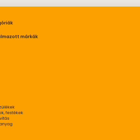
óriák
almazott márkák
zülékek
ok, festékek
vítás
panyag