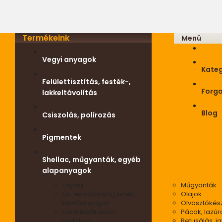
Termékeink
Menü
Vegyi anyagok
Kateg
Felülettisztítás, festék-,
Forg
lakkeltávolítás
Blog
Csiszolás, polírozás
Pigmentek
Shellac, műgyanták, egyéb
alapanyagok
Enyvek
Műgyanták
Fa- és műanyag kittek,
Olajok
kitöltőanyagok
Olvasztókés
Fakártevők elleni
Pácok, lazúr
védelem
Retusálás, ja