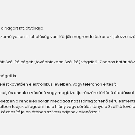
a Nagart Kft. átvállalja.
személyesen is lehetőség van. Kérjük megrendeléskor ezt jelezze s
ött Szállító cégek (továbbiakban Szállító) végzik 2-7 napos határidővel. 
égeit is.
elést követően elektronikus levélben, vagy telefonon értesíti.
ítással, és annak a Vásárló vagy megbízottja részére történő átadással 
n esetben a rendelés során megadott házszámig történő sérülésmentes k
n tudjuk elfogadni, ha a hiány vagy sérülés ténye a Szállító levéle
kézbesítő jelenlétében szíveskedjenek ellenőrizni!