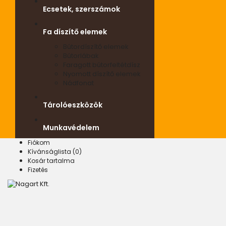
Ecsetek, szerszámok
Fa díszítő elemek
Bútordíszítő elemek
Bútorlábak
Faragott bútorfeltétdísz
Nyomott díszítő elemek
Nádfonat
Tárolóeszközök
Munkavédelem
Fiókom
Kívánságlista (0)
Kosár tartalma
Fizetés