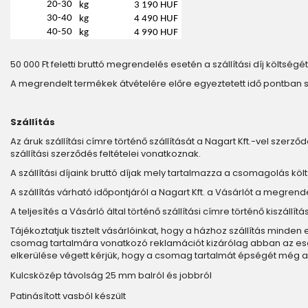
20-30
kg
3 190 HUF
30-40
kg
4 490 HUF
40-50
kg
4 990 HUF
50 000 Ft feletti bruttó megrendelés esetén a szállítási díj költségét 
A megrendelt termékek átvételére előre egyeztetett idő pontban 
Szállítás
Az áruk szállítási címre történő szállítását a Nagart Kft.-vel szerződ
szállítási szerződés feltételei vonatkoznak.
A szállítási díjaink bruttó díjak mely tartalmazza a csomagolás költs
A szállítás várható időpontjáról a Nagart Kft. a Vásárlót a megrend
A teljesítés a Vásárló által történő szállítási címre történő kiszáll
Tájékoztatjuk tisztelt vásárlóinkat, hogy a házhoz szállítás minde
csomag tartalmára vonatkozó reklamációt kizárólag abban az esetbe
elkerülése végett kérjük, hogy a csomag tartalmát épségét még a 
Kulcsközép távolság 25 mm balról és jobbról
Patinásított vasból készült