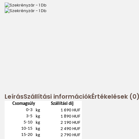
Leírás
Szállítási információk
Értékelések (0
Csomagsúly
Szállítási díj
0-3
kg
1 690 HUF
3-5
kg
1 890 HUF
5-10
kg
2 190 HUF
10-15
kg
2 490 HUF
15-20
kg
2 790 HUF