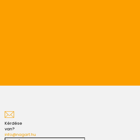
Kérdése
van?
info@nagart.hu