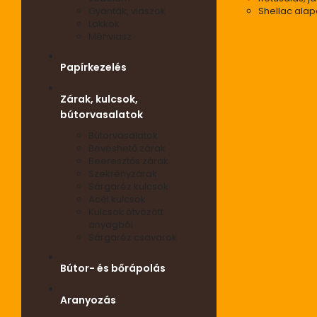
Gyanták, viaszok
Shellac ala
Lakkok
Méhviasz
Papírkezelés
Zárak, kulcsok,
bútorvasalatok
Bútorvasalatok
Bevéshető zárak
Beeresztős zárak
Szekrényzárak
Sárgaréz kulcsok
Acél kulcsok
Kulcsok ötvözött
anyagból
Sárgaréz csavarok
Bútor- és bőrápolás
Aranyozás