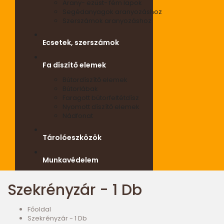
Arany- ezüst- fém lapok
Segédanyagok aranyozáshoz
Szerszámok aranyozáshoz
Ecsetek, szerszámok
Fa díszítő elemek
Bútordíszítő elemek
Bútorlábak
Faragott bútorfeltétdísz
Nyomott díszítő elemek
Nádfonat
Tárolóeszközök
Munkavédelem
Szekrényzár - 1 Db
Főoldal
Szekrényzár - 1 Db