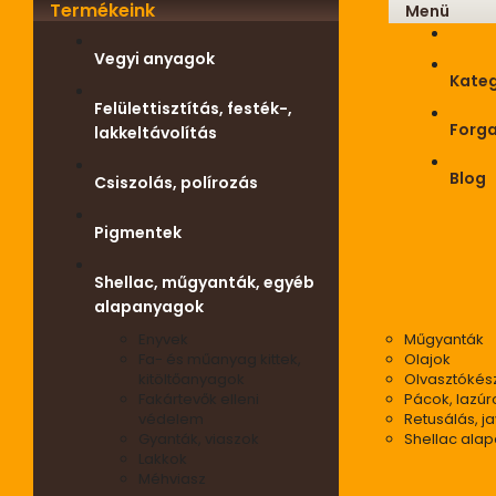
Termékeink
Menü
Vegyi anyagok
Kateg
Felülettisztítás, festék-,
Forg
lakkeltávolítás
Blog
Csiszolás, polírozás
Pigmentek
Shellac, műgyanták, egyéb
alapanyagok
Enyvek
Műgyanták
Fa- és műanyag kittek,
Olajok
kitöltőanyagok
Olvasztókés
Fakártevők elleni
Pácok, lazúr
védelem
Retusálás, ja
Gyanták, viaszok
Shellac ala
Lakkok
Méhviasz