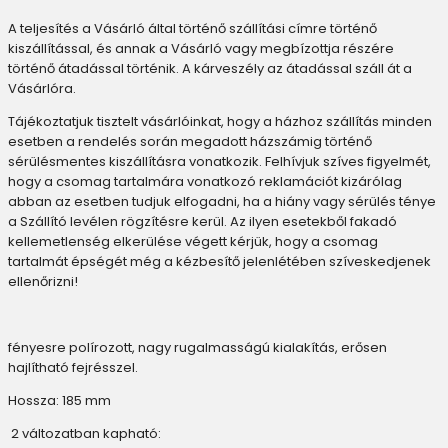
A teljesítés a Vásárló által történő szállítási címre történő
kiszállítással, és annak a Vásárló vagy megbízottja részére
történő átadással történik. A kárveszély az átadással száll át a
Vásárlóra.
Tájékoztatjuk tisztelt vásárlóinkat, hogy a házhoz szállítás minden
esetben a rendelés során megadott házszámig történő
sérülésmentes kiszállításra vonatkozik. Felhívjuk szíves figyelmét,
hogy a csomag tartalmára vonatkozó reklamációt kizárólag
abban az esetben tudjuk elfogadni, ha a hiány vagy sérülés ténye
a Szállító levélen rögzítésre kerül. Az ilyen esetekből fakadó
kellemetlenség elkerülése végett kérjük, hogy a csomag
tartalmát épségét még a kézbesítő jelenlétében szíveskedjenek
ellenőrizni!
fényesre polírozott, nagy rugalmasságú kialakítás, erősen
hajlítható fejrésszel.
Hossza: 185 mm
2 változatban kapható: