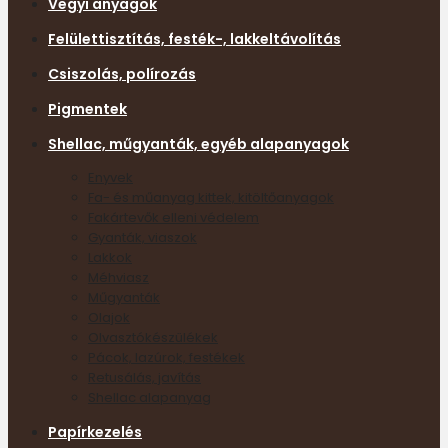
Vegyi anyagok
Felülettisztítás, festék-, lakkeltávolítás
Csiszolás, polírozás
Pigmentek
Shellac, műgyanták, egyéb alapanyagok
Enyvek
Fa- és műanyag kittek, kitöltőanyagok
Fakártevők elleni védelem
Gyanták, viaszok
Lakkok
Méhviasz
Műgyanták
Olajok
Olvasztókészülékek
Pácok, lazúrok, festékek
Retusálás, javítás
Shellac alapanyag
Papírkezelés