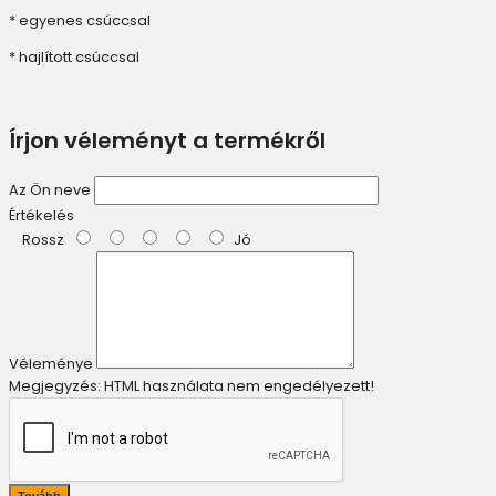
* egyenes csúccsal
* hajlított csúccsal
Írjon véleményt a termékről
Az Ön neve
Értékelés
Rossz
Jó
Véleménye
Megjegyzés:
HTML használata nem engedélyezett!
Tovább