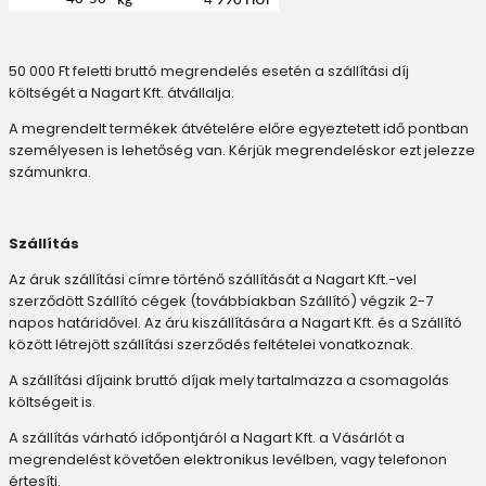
kg
4 990 HUF
50 000 Ft feletti bruttó megrendelés esetén a szállítási díj
költségét a Nagart Kft. átvállalja.
A megrendelt termékek átvételére előre egyeztetett idő pontban
személyesen is lehetőség van. Kérjük megrendeléskor ezt jelezze
számunkra.
Szállítás
Az áruk szállítási címre történő szállítását a Nagart Kft.-vel
szerződött Szállító cégek (továbbiakban Szállító) végzik 2-7
napos határidővel. Az áru kiszállítására a Nagart Kft. és a Szállító
között létrejött szállítási szerződés feltételei vonatkoznak.
A szállítási díjaink bruttó díjak mely tartalmazza a csomagolás
költségeit is.
A szállítás várható időpontjáról a Nagart Kft. a Vásárlót a
megrendelést követően elektronikus levélben, vagy telefonon
értesíti.