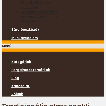
Bútordíszítő elemek
Bútorlábak
Faragott bútorfeltétdísz
Nyomott díszítő elemek
Nádfonat
Tárolóeszközök
Munkavédelem
Menü
Kategóriák
Forgalmazott márkák
Blog
Kapcsolat
Rólunk