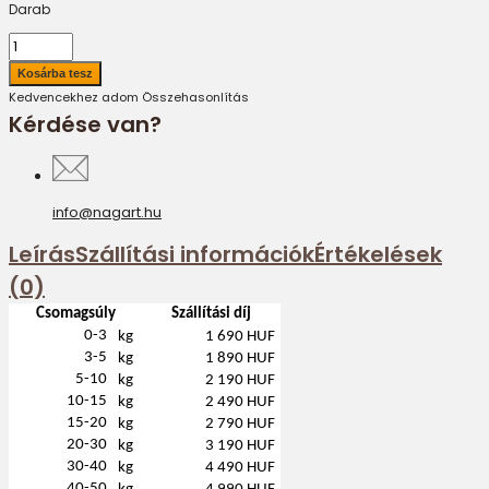
Darab
Kedvencekhez adom
Összehasonlítás
Kérdése van?
info@nagart.hu
Leírás
Szállítási információk
Értékelések
(0)
Csomagsúly
Szállítási díj
0-3
kg
1 690 HUF
3-5
kg
1 890 HUF
5-10
kg
2 190 HUF
10-15
kg
2 490 HUF
15-20
kg
2 790 HUF
20-30
kg
3 190 HUF
30-40
kg
4 490 HUF
40-50