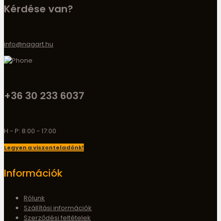
Kérdése van?
info@nagart.hu
+36 30 233 6037
H - P: 8:00 - 17:00
Legyen a viszonteladónk!
Információk
Rólunk
Szállítási információk
Szerződési feltételek