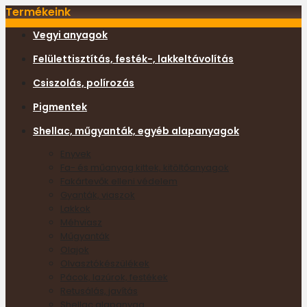
Termékeink
Vegyi anyagok
Felülettisztítás, festék-, lakkeltávolítás
Csiszolás, polírozás
Pigmentek
Shellac, műgyanták, egyéb alapanyagok
Enyvek
Fa- és műanyag kittek, kitöltőanyagok
Fakártevők elleni védelem
Gyanták, viaszok
Lakkok
Méhviasz
Műgyanták
Olajok
Olvasztókészülékek
Pácok, lazúrok, festékek
Retusálás, javítás
Shellac alapanyag