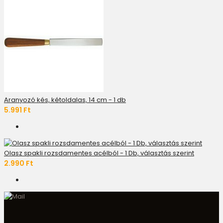
Aranyozó kés, kétoldalas, 14 cm - 1 db
5.991 Ft
Olasz spakli rozsdamentes acélból - 1 Db, választás szerint
2.990 Ft