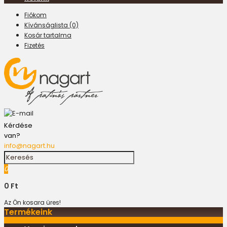
Fiókom
Kívánságlista (0)
Kosár tartalma
Fizetés
Kérdése
van?
info@nagart.hu
0
0 Ft
Az Ön kosara üres!
Termékeink