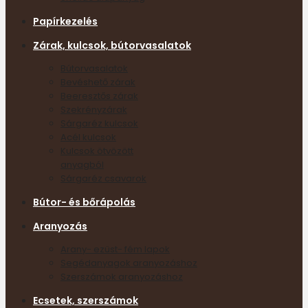
Papírkezelés
Zárak, kulcsok, bútorvasalatok
Bútorvasalatok
Bevéshető zárak
Beeresztős zárak
Szekrényzárak
Sárgaréz kulcsok
Acél kulcsok
Kulcsok ötvözött
anyagból
Sárgaréz csavarok
Bútor- és bőrápolás
Aranyozás
Arany- ezüst- fém lapok
Segédanyagok aranyozáshoz
Szerszámok aranyozáshoz
Ecsetek, szerszámok