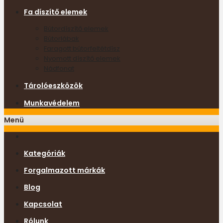
Fa díszítő elemek
Bútordíszítő elemek
Bútorlábak
Faragott bútorfeltétdísz
Nyomott díszítő elemek
Nádfonat
Tárolóeszközök
Munkavédelem
Menü
Kategóriák
Forgalmazott márkák
Blog
Kapcsolat
Rólunk