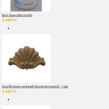
Bao Specális higító
4.490 Ft
Díszítő elem préselt farost lemezből - 1 db
2.490 Ft