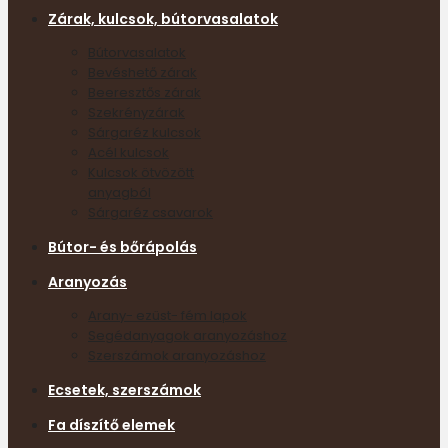
Zárak, kulcsok, bútorvasalatok
Bútorvasalatok
Bevéshető zárak
Beeresztős zárak
Szekrényzárak
Sárgaréz kulcsok
Acél kulcsok
Kulcsok ötvözött
anyagból
Sárgaréz csavarok
Bútor- és bőrápolás
Aranyozás
Arany- ezüst- fém lapok
Segédanyagok aranyozáshoz
Szerszámok aranyozáshoz
Ecsetek, szerszámok
Fa díszítő elemek