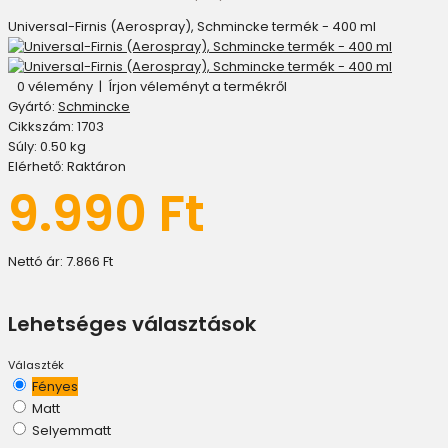
Universal-Firnis (Aerospray), Schmincke termék - 400 ml
0 vélemény
|
Írjon véleményt a termékről
Gyártó:
Schmincke
Cikkszám:
1703
Súly:
0.50
kg
Elérhető:
Raktáron
9.990 Ft
Nettó ár:
7.866 Ft
Lehetséges választások
Választék
Fényes
Matt
Selyemmatt