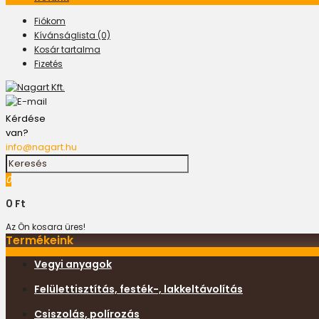
Fiókom
Kívánságlista (0)
Kosár tartalma
Fizetés
Kérdése
van?
info@nagart.hu
0
0 Ft
Az Ön kosara üres!
Termékeink
Vegyi anyagok
Felülettisztítás, festék-, lakkeltávolítás
Csiszolás, polírozás