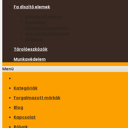
Fa díszítő elemek
Bútordíszítő elemek
Bútorlábak
Faragott bútorfeltétdísz
Nyomott díszítő elemek
Nádfonat
Tárolóeszközök
Munkavédelem
Menü
Kategóriák
Forgalmazott márkák
Blog
Kapcsolat
Rólunk