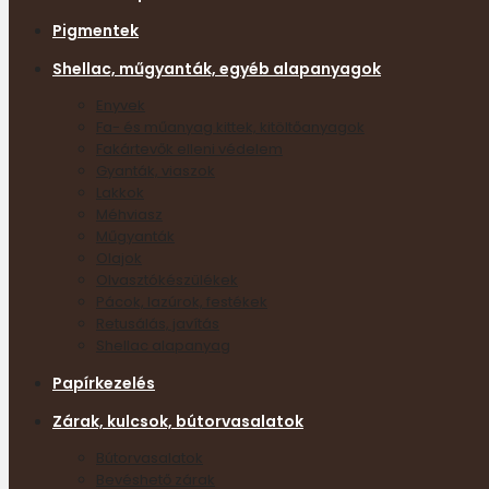
Pigmentek
Shellac, műgyanták, egyéb alapanyagok
Enyvek
Fa- és műanyag kittek, kitöltőanyagok
Fakártevők elleni védelem
Gyanták, viaszok
Lakkok
Méhviasz
Műgyanták
Olajok
Olvasztókészülékek
Pácok, lazúrok, festékek
Retusálás, javítás
Shellac alapanyag
Papírkezelés
Zárak, kulcsok, bútorvasalatok
Bútorvasalatok
Bevéshető zárak