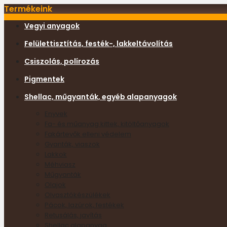
Termékeink
Vegyi anyagok
Felülettisztítás, festék-, lakkeltávolítás
Csiszolás, polírozás
Pigmentek
Shellac, műgyanták, egyéb alapanyagok
Enyvek
Fa- és műanyag kittek, kitöltőanyagok
Fakártevők elleni védelem
Gyanták, viaszok
Lakkok
Méhviasz
Műgyanták
Olajok
Olvasztókészülékek
Pácok, lazúrok, festékek
Retusálás, javítás
Shellac alapanyag