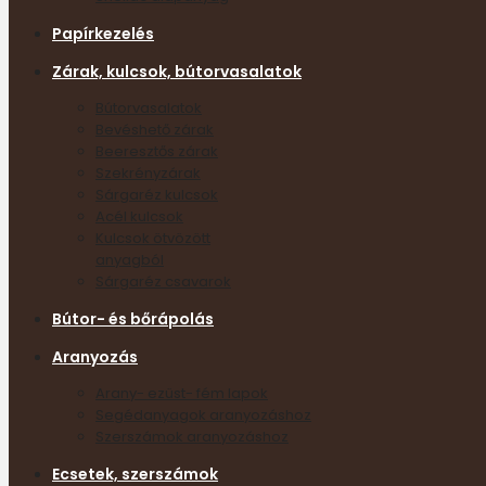
Papírkezelés
Zárak, kulcsok, bútorvasalatok
Bútorvasalatok
Bevéshető zárak
Beeresztős zárak
Szekrényzárak
Sárgaréz kulcsok
Acél kulcsok
Kulcsok ötvözött
anyagból
Sárgaréz csavarok
Bútor- és bőrápolás
Aranyozás
Arany- ezüst- fém lapok
Segédanyagok aranyozáshoz
Szerszámok aranyozáshoz
Ecsetek, szerszámok