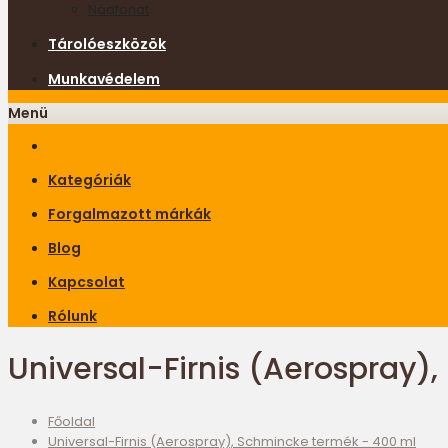
Nádfonat
Tárolóeszközök
Munkavédelem
Menü
Kategóriák
Forgalmazott márkák
Blog
Kapcsolat
Rólunk
Universal-Firnis (Aerospray)
Főoldal
Universal-Firnis (Aerospray), Schmincke termék - 400 ml