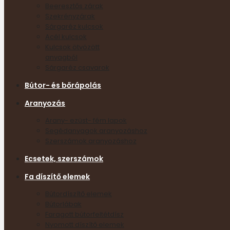
Beeresztős zárak
Szekrényzárak
Sárgaréz kulcsok
Acél kulcsok
Kulcsok ötvözött
anyagból
Sárgaréz csavarok
Bútor- és bőrápolás
Aranyozás
Arany- ezüst- fém lapok
Segédanyagok aranyozáshoz
Szerszámok aranyozáshoz
Ecsetek, szerszámok
Fa díszítő elemek
Bútordíszítő elemek
Bútorlábak
Faragott bútorfeltétdísz
Nyomott díszítő elemek