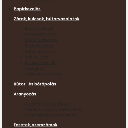
Papírkezelés
Zárak, kulcsok, bútorvasalatok
Bútorvasalatok
Bevéshető zárak
Beeresztős zárak
Szekrényzárak
Sárgaréz kulcsok
Acél kulcsok
Kulcsok ötvözött
anyagból
Sárgaréz csavarok
Bútor- és bőrápolás
Aranyozás
Arany- ezüst- fém lapok
Segédanyagok aranyozáshoz
Szerszámok aranyozáshoz
Ecsetek, szerszámok