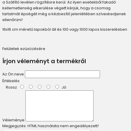
a Szállító levélen rögzítésre kerül. Az ilyen esetekből fakadó
kellemetlenség elkerülése végett kérjük, hogy a csomag
tartalmát épségét még a kézbesítő jelenlétében szíveskedjenek
ellenőrizni!
16x16 cm méretű lapokból áll és 100 vagy 1000 lapos kiszerelésben
Felületek ezüsözésére
Írjon véleményt a termékről
Az Ön neve
Értékelés
Rossz
Jó
Véleménye
Megjegyzés:
HTML használata nem engedélyezett!