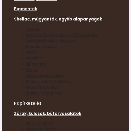
Pigmentek
Shellac, műgyanták, egyéb alapanyagok
Enyvek
Fa- és műanyag kittek, kitöltőanyagok
Fakártevők elleni védelem
Gyanták, viaszok
Lakkok
Méhviasz
Műgyanták
Olajok
Olvasztókészülékek
Pácok, lazúrok, festékek
Retusálás, javítás
Shellac alapanyag
Papírkezelés
Zárak, kulcsok, bútorvasalatok
Bútorvasalatok
Bevéshető zárak