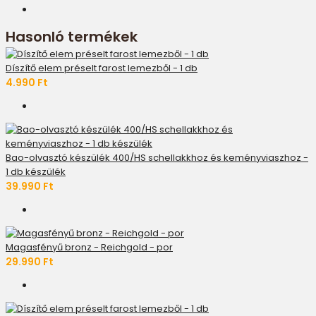
Hasonló termékek
Díszítő elem préselt farost lemezből - 1 db
4.990 Ft
Bao-olvasztó készülék 400/HS schellakkhoz és keményviaszhoz -
1 db készülék
39.990 Ft
Magasfényű bronz - Reichgold - por
29.990 Ft