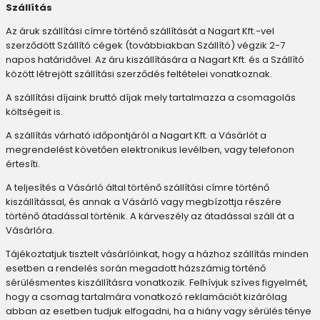
Szállítás
Az áruk szállítási címre történő szállítását a Nagart Kft.-vel
szerződött Szállító cégek (továbbiakban Szállító) végzik 2-7
napos határidővel. Az áru kiszállítására a Nagart Kft. és a Szállító
között létrejött szállítási szerződés feltételei vonatkoznak.
A szállítási díjaink bruttó díjak mely tartalmazza a csomagolás
költségeit is.
A szállítás várható időpontjáról a Nagart Kft. a Vásárlót a
megrendelést követően elektronikus levélben, vagy telefonon
értesíti.
A teljesítés a Vásárló által történő szállítási címre történő
kiszállítással, és annak a Vásárló vagy megbízottja részére
történő átadással történik. A kárveszély az átadással száll át a
Vásárlóra.
Tájékoztatjuk tisztelt vásárlóinkat, hogy a házhoz szállítás minden
esetben a rendelés során megadott házszámig történő
sérülésmentes kiszállításra vonatkozik. Felhívjuk szíves figyelmét,
hogy a csomag tartalmára vonatkozó reklamációt kizárólag
abban az esetben tudjuk elfogadni, ha a hiány vagy sérülés ténye