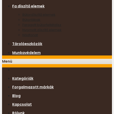
Fa díszítő elemek
Bútordíszítő elemek
Bútorlábak
Faragott bútorfeltétdísz
Nyomott díszítő elemek
Nádfonat
Tárolóeszközök
Munkavédelem
Menü
Kategóriák
Forgalmazott márkák
Blog
Kapcsolat
Rólunk