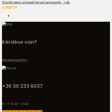
Díszítő elem préselt farost lemezből - 1 db
2.490 Ft
Kérdése van?
info@nagart.hu
+36 30 233 6037
H - P: 8:00 - 17:00