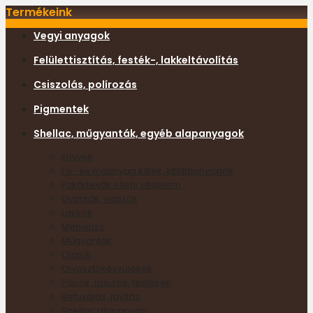
Termékeink
Vegyi anyagok
Felülettisztítás, festék-, lakkeltávolítás
Csiszolás, polírozás
Pigmentek
Shellac, műgyanták, egyéb alapanyagok
Enyvek
Fa- és műanyag kittek, kitöltőanyagok
Fakártevők elleni védelem
Gyanták, viaszok
Lakkok
Méhviasz
Műgyanták
Olajok
Olvasztókészülékek
Pácok, lazúrok, festékek
Retusálás, javítás
Shellac alapanyag