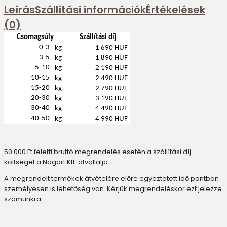
Leírás
Szállítási információk
Értékelések
(0)
Csomagsúly
Szállítási díj
0-3
kg
1 690 HUF
3-5
kg
1 890 HUF
5-10
kg
2 190 HUF
10-15
kg
2 490 HUF
15-20
kg
2 790 HUF
20-30
kg
3 190 HUF
30-40
kg
4 490 HUF
40-50
kg
4 990 HUF
50 000 Ft feletti bruttó megrendelés esetén a szállítási díj
költségét a Nagart Kft. átvállalja.
A megrendelt termékek átvételére előre egyeztetett idő pontban
személyesen is lehetőség van. Kérjük megrendeléskor ezt jelezze
számunkra.