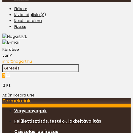
Fiókom
Kívánságlista (0)
Kosár tartalma
Fizetés
Kérdése
van?
info@nagart.hu
0
0 Ft
Az Ön kosara üres!
Termékeink
Vegyi anyagok
Felülettisztítás, festék-, lakkeltávolítás
Csiszolás, polírozás