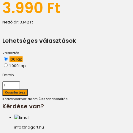
3.990 Ft
Nettó ár:
3.142 Ft
Lehetséges választások
Választék
100 lap
1 000 lap
Darab
Kedvencekhez adom
Összehasonlítás
Kérdése van?
info@nagart.hu