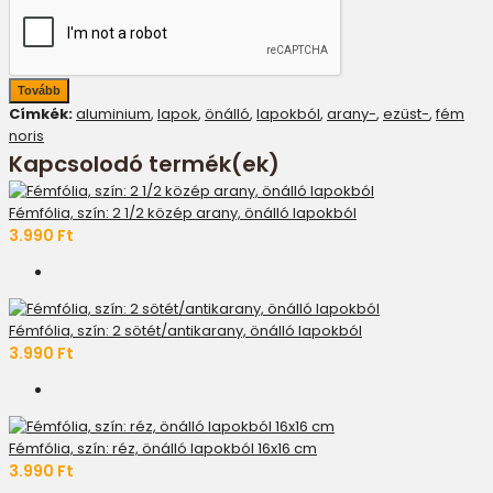
Tovább
Címkék:
aluminium
,
lapok
,
önálló
,
lapokból
,
arany-
,
ezüst-
,
fém
noris
Kapcsolodó termék(ek)
Fémfólia, szín: 2 1/2 közép arany, önálló lapokból
3.990 Ft
Fémfólia, szín: 2 sötét/antikarany, önálló lapokból
3.990 Ft
Fémfólia, szín: réz, önálló lapokból 16x16 cm
3.990 Ft