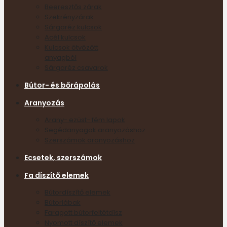
Beeresztős zárak
Szekrényzárak
Sárgaréz kulcsok
Acél kulcsok
Kulcsok ötvözött
anyagból
Sárgaréz csavarok
Bútor- és bőrápolás
Aranyozás
Arany- ezüst- fém lapok
Segédanyagok aranyozáshoz
Szerszámok aranyozáshoz
Ecsetek, szerszámok
Fa díszítő elemek
Bútordíszítő elemek
Bútorlábak
Faragott bútorfeltétdísz
Nyomott díszítő elemek