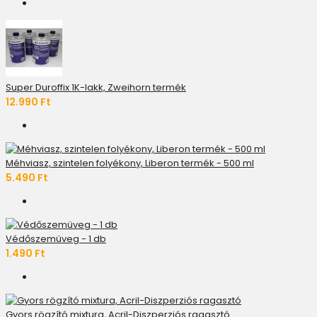
Super Duroffix 1K-lakk, Zweihorn termék
12.990 Ft
Méhviasz, szintelen folyékony, Liberon termék - 500 ml
5.490 Ft
Védőszemüveg - 1 db
1.490 Ft
Gyors rögzító mixtura, Acril-Diszperziós ragasztó