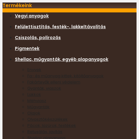
Termékeink
Vegyi anyagok
Felülettisztítás, festék-, lakkeltávolítás
Csiszolás, polírozás
Pigmentek
Shellac, műgyanták, egyéb alapanyagok
Enyvek
Fa- és műanyag kittek, kitöltőanyagok
Fakártevők elleni védelem
Gyanták, viaszok
Lakkok
Méhviasz
Műgyanták
Olajok
Olvasztókészülékek
Pácok, lazúrok, festékek
Retusálás, javítás
Shellac alapanyag