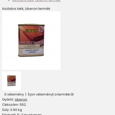
Asztalos lakk, Liberon termék
Asztalos lakk, Liberon termék
0 vélemény
|
Írjon véleményt a termékről
Gyártó:
Liberon
Cikkszám:
552
Súly:
0.60
kg
Elérhető:
5-7 munkanap