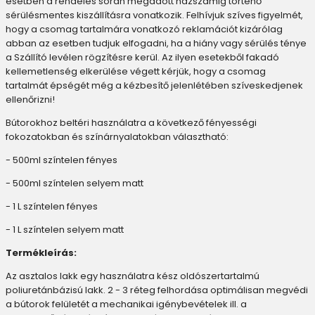
esetben a rendelés során megadott házszámig történő
sérülésmentes kiszállításra vonatkozik. Felhívjuk szíves figyelmét,
hogy a csomag tartalmára vonatkozó reklamációt kizárólag
abban az esetben tudjuk elfogadni, ha a hiány vagy sérülés ténye
a Szállító levélen rögzítésre kerül. Az ilyen esetekből fakadó
kellemetlenség elkerülése végett kérjük, hogy a csomag
tartalmát épségét még a kézbesítő jelenlétében szíveskedjenek
ellenőrizni!
Bútorokhoz beltéri használatra a következő fényességi
fokozatokban és színárnyalatokban választható:
- 500ml színtelen fényes
- 500ml színtelen selyem matt
- 1 L színtelen fényes
- 1 L színtelen selyem matt
Termékleírás:
Az asztalos lakk egy használatra kész oldószertartalmú
poliuretánbázisú lakk. 2 - 3 réteg felhordása optimálisan megvédi
a bútorok felületét a mechanikai igénybevételek ill. a