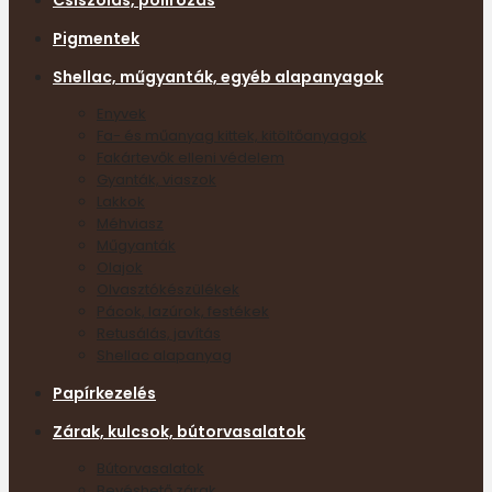
Csiszolás, polírozás
Pigmentek
Shellac, műgyanták, egyéb alapanyagok
Enyvek
Fa- és műanyag kittek, kitöltőanyagok
Fakártevők elleni védelem
Gyanták, viaszok
Lakkok
Méhviasz
Műgyanták
Olajok
Olvasztókészülékek
Pácok, lazúrok, festékek
Retusálás, javítás
Shellac alapanyag
Papírkezelés
Zárak, kulcsok, bútorvasalatok
Bútorvasalatok
Bevéshető zárak