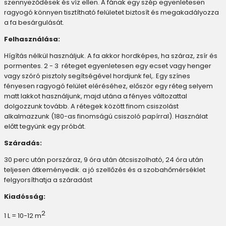
szennyeződések és víz ellen. A fának egy szép egyenletesen
ragyogó könnyen tisztítható felületet biztosít és megakadályozza
a fa besárgulását.
Felhasználása:
Hígítás nélkül használjuk. A fa akkor hordképes, ha száraz, zsír és
pormentes. 2 - 3 réteget egyenletesen egy ecset vagy henger
vagy szóró pisztoly segítségével hordjunk fel,. Egy színes
fényesen ragyogó felület eléréséhez, először egy réteg selyem
matt lakkot használjunk, majd utána a fényes változattal
dolgozzunk tovább. A rétegek között finom csiszolást
alkalmazzunk (180-as finomságú csiszoló papírral). Használat
előtt tegyünk egy próbát.
Száradás:
30 perc után porszáraz, 9 óra után átcsiszolható, 24 óra után
teljesen átkeményedik. a jó szellőzés és a szobahőmérséklet
felgyorsíthatja a száradást
Kiadósság:
2
1 L = 10-12 m