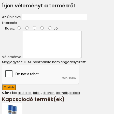
Írjon véleményt a termékről
Az Ön neve
Értékelés
Rossz
Jó
Véleménye
Megjegyzés:
HTML használata nem engedélyezett!
Tovább
Címkék:
asztalos
,
lakk
,
,
liberon
,
termék
,
lakkok
Kapcsolodó termék(ek)