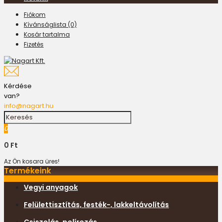
Fiókom
Kívánságlista (0)
Kosár tartalma
Fizetés
Kérdése
van?
info@nagart.hu
0
0 Ft
Az Ön kosara üres!
Termékeink
Vegyi anyagok
Felülettisztítás, festék-, lakkeltávolítás