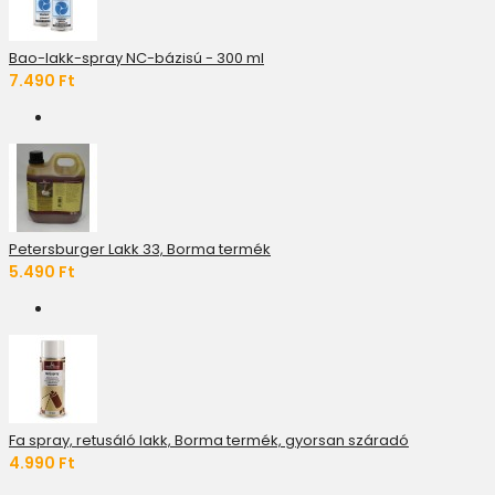
Bao-lakk-spray NC-bázisú - 300 ml
7.490 Ft
Petersburger Lakk 33, Borma termék
5.490 Ft
Fa spray, retusáló lakk, Borma termék, gyorsan száradó
4.990 Ft