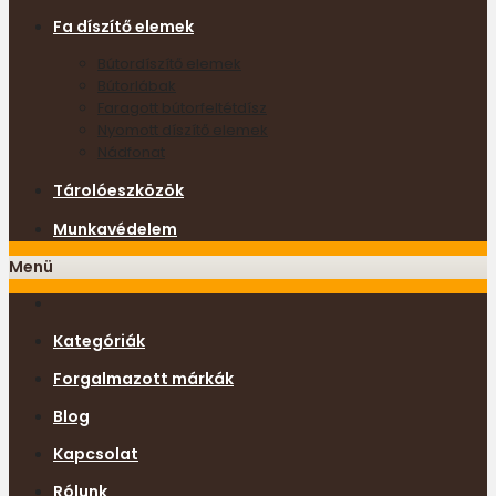
Fa díszítő elemek
Bútordíszítő elemek
Bútorlábak
Faragott bútorfeltétdísz
Nyomott díszítő elemek
Nádfonat
Tárolóeszközök
Munkavédelem
Menü
Kategóriák
Forgalmazott márkák
Blog
Kapcsolat
Rólunk