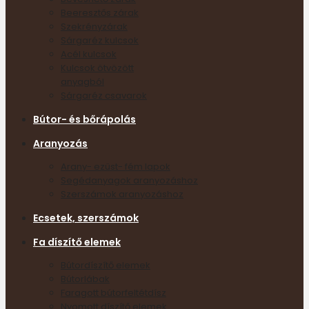
Beeresztős zárak
Szekrényzárak
Sárgaréz kulcsok
Acél kulcsok
Kulcsok ötvözött
anyagból
Sárgaréz csavarok
Bútor- és bőrápolás
Aranyozás
Arany- ezüst- fém lapok
Segédanyagok aranyozáshoz
Szerszámok aranyozáshoz
Ecsetek, szerszámok
Fa díszítő elemek
Bútordíszítő elemek
Bútorlábak
Faragott bútorfeltétdísz
Nyomott díszítő elemek