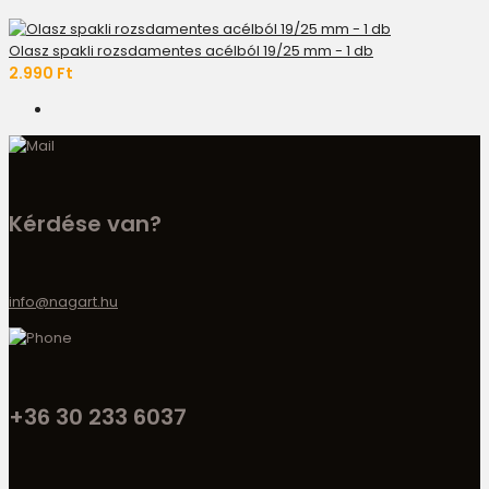
Olasz spakli rozsdamentes acélból 19/25 mm - 1 db
2.990 Ft
Kérdése van?
info@nagart.hu
+36 30 233 6037