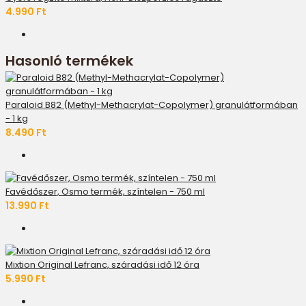
4.990 Ft
Hasonló termékek
Paraloid B82 (Methyl-Methacrylat-Copolymer) granulátformában
- 1 kg
8.490 Ft
Favédőszer, Osmo termék, színtelen - 750 ml
13.990 Ft
Mixtion Original Lefranc, száradási idő 12 óra
5.990 Ft