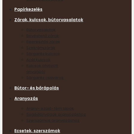
Papírkezelés
Zárak, kulcsok, bútorvasalatok
Bútorvasalatok
Bevéshető zárak
Beeresztős zárak
Szekrényzárak
Sárgaréz kulcsok
Acél kulcsok
Kulcsok ötvözött
anyagból
Sárgaréz csavarok
Bútor- és bőrápolás
Aranyozás
Arany- ezüst- fém lapok
Segédanyagok aranyozáshoz
Szerszámok aranyozáshoz
Ecsetek, szerszámok