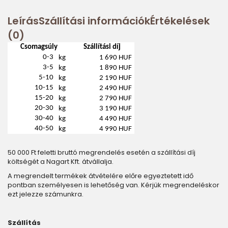
Leírás
Szállítási információk
Értékelések
(0)
Csomagsúly
Szállítási díj
0-3
kg
1 690 HUF
3-5
kg
1 890 HUF
5-10
kg
2 190 HUF
10-15
kg
2 490 HUF
15-20
kg
2 790 HUF
20-30
kg
3 190 HUF
30-40
kg
4 490 HUF
40-50
kg
4 990 HUF
50 000 Ft feletti bruttó megrendelés esetén a szállítási díj
költségét a Nagart Kft. átvállalja.
A megrendelt termékek átvételére előre egyeztetett idő
pontban személyesen is lehetőség van. Kérjük megrendeléskor
ezt jelezze számunkra.
Szállítás