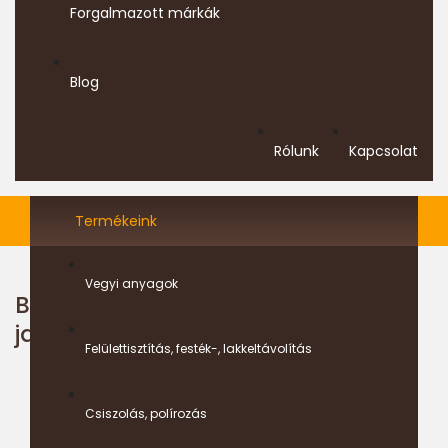
Forgalmazott márkák
Blog
Rólunk
Kapcsolat
Termékeink
Vegyi anyagok
Bao retusáló stift fa felültek
javítására
Felülettisztítás, festék-, lakkeltávolítás
Főoldal
Bao retusáló stift fa felültek javítására
Csiszolás, polírozás