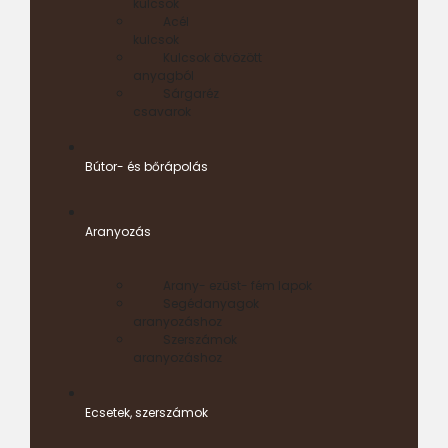
kulcsok
Acél
kulcsok
Kulcsok ötvözött
anyagból
Sárgaréz
csavarok
Bútor- és bőrápolás
Aranyozás
Arany- ezüst- fém lapok
Segédanyagok
aranyozáshoz
Szerszámok
aranyozáshoz
Ecsetek, szerszámok