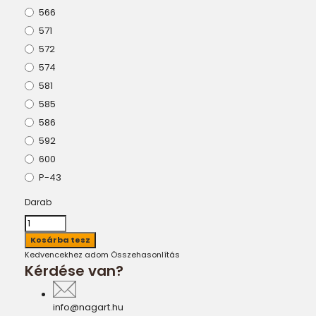
566
571
572
574
581
585
586
592
600
P-43
Darab
Kedvencekhez adom
Összehasonlítás
Kérdése van?
info@nagart.hu