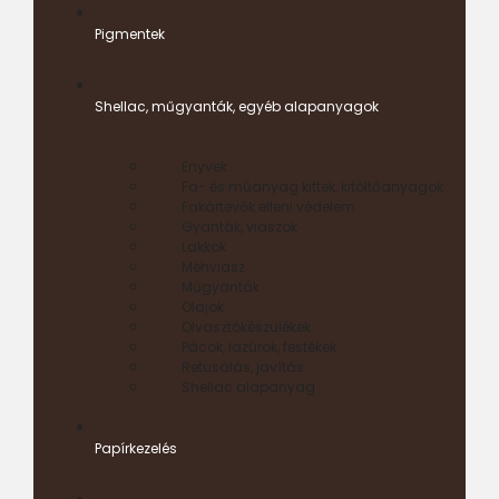
Pigmentek
Shellac, műgyanták, egyéb alapanyagok
Enyvek
Fa- és műanyag kittek, kitöltőanyagok
Fakártevők elleni védelem
Gyanták, viaszok
Lakkok
Méhviasz
Műgyanták
Olajok
Olvasztókészülékek
Pácok, lazúrok, festékek
Retusálás, javítás
Shellac alapanyag
Papírkezelés