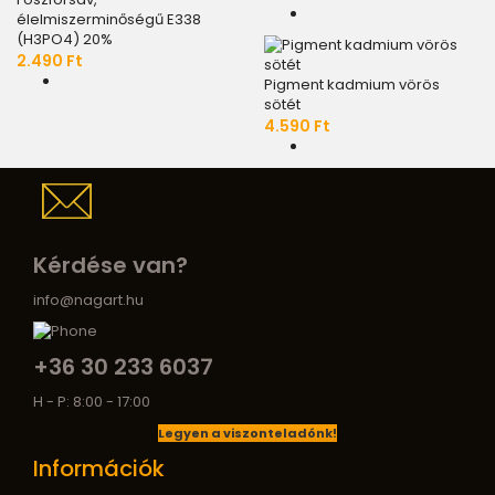
élelmiszerminőségű E338
(H3PO4) 20%
2.490 Ft
Pigment kadmium vörös
sötét
4.590 Ft
Kérdése van?
info@nagart.hu
+36 30 233 6037
H - P: 8:00 - 17:00
Legyen a viszonteladónk!
Információk