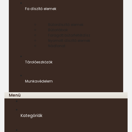
Fa díszítő elemek
Bútordíszítő elemek
Bútorlábak
Faragott bútorfeltétdísz
Nyomott díszítő elemek
Nádfonat
Tárolóeszközök
Munkavédelem
Menü
Kategóriák