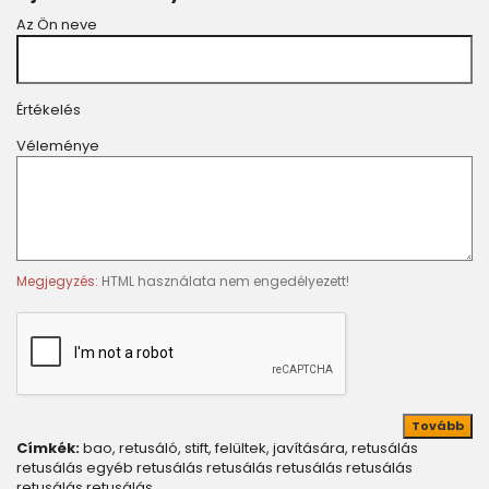
Az Ön neve
Értékelés
Véleménye
Megjegyzés:
HTML használata nem engedélyezett!
Tovább
Címkék:
bao
,
retusáló
,
stift
,
felültek
,
javítására
,
retusálás
retusálás egyéb retusálás retusálás retusálás retusálás
retusálás retusálás