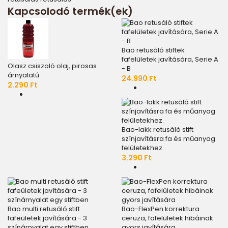
Kapcsolodó termék(ek)
Bao retusáló stiftek
fafelületek javítására, Serie A
Olasz csiszoló olaj, pirosas
- B
árnyalatú
24.990 Ft
2.290 Ft
Bao-lakk retusáló stift
színjavításra fa és műanyag
felületekhez.
3.290 Ft
Bao multi retusáló stift
Bao-FlexPen korrektura
fafeületek javítására - 3
ceruza, fafelületek hibáinak
színárnyalat egy stiftben
gyors javítására