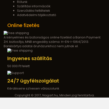
Rólunk
Szállítási információk
Szerződési feltételek
Adatvédelmi tájékoztató
Online fizetés
A kényelmes és biztonságos online fizetést a Barion Payment
Zrt. biztosítja, MNB engedély száma: H-EN-I-1064/2013.
Bankkártya adatai áruházunkhoz nem jutnak el.
Ingyenes szállítás
50 000 Ft felett
24/7 ügyfélszolgálat
Kérdéseire szívesen válaszolunk
Copyright © 2017, Nagart.hu, Minden jog fenntartva.