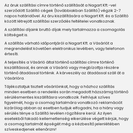
Az áruk szállítási címre történő szállítását a Nagart Kft.-vel
szerződött Szállító cégek (továbbiakban Szállító) végzik 2-7
napos határidővel. Az áru kiszállítására a Nagart Kft. és a Szállító
között létrejött szállítási szerződés feltételei vonatkoznak.
A szállítási díjaink bruttó díjak mely tartalmazza a csomagolás
költségeit is.
A szállítás várható időpontjáról a Nagart Kft. a Vásárlót a
megrendelést követően elektronikus levélben, vagy telefonon
értesíti.
A teljesítés a Vásárló által történő szállítási címre történő
kiszállítással, és annak a Vásárló vagy megbízottja részére
történő átadással történik. A kárveszély az átadással száll át a
Vásárlóra.
Tájékoztatjuk tisztelt vásárlóinkat, hogy a házhoz szállítás
minden esetben a rendelés során megadott házszámig történő
sérülésmentes kiszállításra vonatkozik. Felhívjuk szíves
figyelmét, hogy a csomag tartalmára vonatkozó reklamációt
kizárólag abban az esetben tudjuk elfogadni, ha a hiány vagy
sérülés ténye a Szállító levélen rögzítésre kerül. Az ilyen
esetekből fakadó kellemetlenség elkerülése végett kérjük, hogy
a csomag tartalmát épségét még a kézbesítő jelenlétében
szíveskedjenek ellenőrizni!