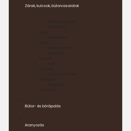
Zárak, kulcsok, bútorvasalatok
Bútorvasalatok
Bevéshető
zárak
Beeresztős
zárak
Szekrényzárak
Sárgaréz
kulcsok
Acél
kulcsok
Kulcsok ötvözött
anyagból
Sárgaréz
csavarok
Bútor- és bőrápolás
Aranyozás