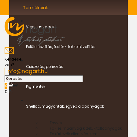
Termékeink
Vegyi anyagok
Felülettisztítás, festék-, lakkeltávolítás
Kérdése
van?
Csiszolás, polírozás
info@nagart.hu
0
Pigmentek
0 Ft
Shellac, műgyanták, egyéb alapanyagok
Enyvek
Fa- és műanyag kittek, kitöltőanyagok
Fakártevők elleni védelem