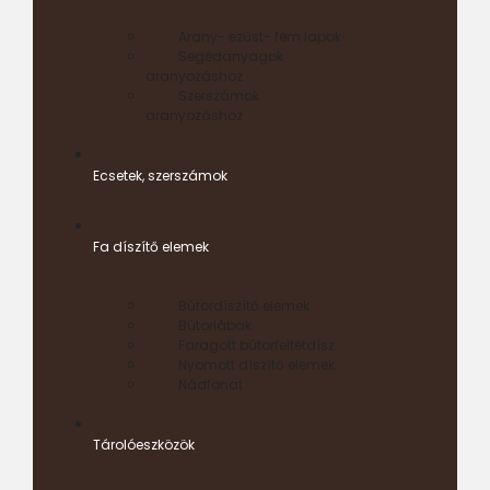
Arany- ezüst- fém lapok
Segédanyagok
aranyozáshoz
Szerszámok
aranyozáshoz
Ecsetek, szerszámok
Fa díszítő elemek
Bútordíszítő elemek
Bútorlábak
Faragott bútorfeltétdísz
Nyomott díszítő elemek
Nádfonat
Tárolóeszközök