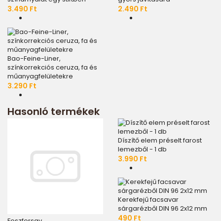
3.490 Ft
2.490 Ft
Bao-Feine-Liner,
színkorrekciós ceruza, fa és
műanyagfelületekre
3.290 Ft
Hasonló termékek
Díszítő elem préselt farost
lemezből - 1 db
3.990 Ft
Kerekfejű facsavar
sárgarézből DIN 96 2x12 mm
490 Ft
Foszforsav,