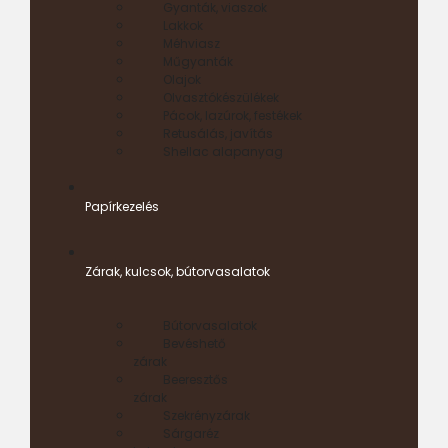
Gyanták, viaszok
Lakkok
Méhviasz
Műgyanták
Olajok
Olvasztókészülékek
Pácok, lazúrok, festékek
Retusálás, javítás
Shellac alapanyag
Papírkezelés
Zárak, kulcsok, bútorvasalatok
Bútorvasalatok
Bevéshető
zárak
Beeresztős
zárak
Szekrényzárak
Sárgaréz