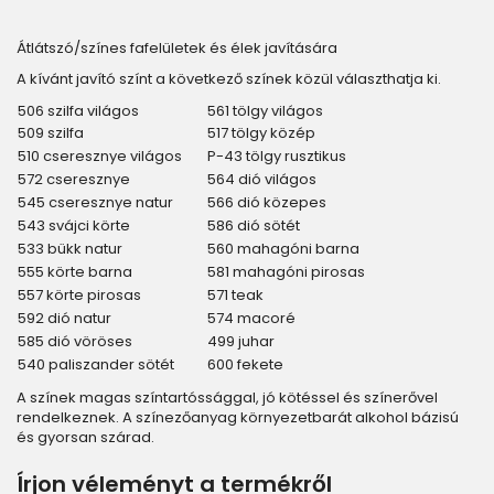
Átlátszó/színes fafelületek és élek javítására
A kívánt javító színt a következő színek közül választhatja ki.
506 szilfa világos
561 tölgy világos
509 szilfa
517 tölgy közép
510 cseresznye világos
P-43 tölgy rusztikus
572 cseresznye
564 dió világos
545 cseresznye natur
566 dió közepes
543 svájci körte
586 dió sötét
533 bükk natur
560 mahagóni barna
555 körte barna
581 mahagóni pirosas
557 körte pirosas
571 teak
592 dió natur
574 macoré
585 dió vöröses
499 juhar
540 paliszander sötét
600 fekete
A színek magas színtartóssággal, jó kötéssel és színerővel
rendelkeznek. A színezőanyag környezetbarát alkohol bázisú
és gyorsan szárad.
Írjon véleményt a termékről