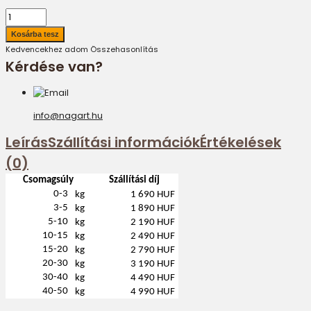
Kedvencekhez adom
Összehasonlítás
Kérdése van?
info@nagart.hu
Leírás
Szállítási információk
Értékelések
(0)
Csomagsúly
Szállítási díj
0-3
kg
1 690 HUF
3-5
kg
1 890 HUF
5-10
kg
2 190 HUF
10-15
kg
2 490 HUF
15-20
kg
2 790 HUF
20-30
kg
3 190 HUF
30-40
kg
4 490 HUF
40-50
kg
4 990 HUF