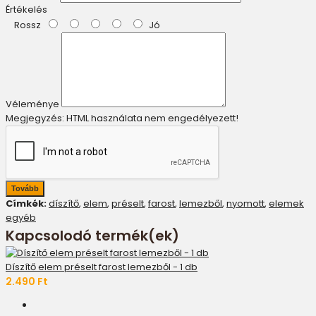
Értékelés
Rossz
Jó
Véleménye
Megjegyzés:
HTML használata nem engedélyezett!
Tovább
Címkék:
díszítő
,
elem
,
préselt
,
farost
,
lemezből
,
nyomott
,
elemek
egyéb
Kapcsolodó termék(ek)
Díszítő elem préselt farost lemezből - 1 db
2.490 Ft