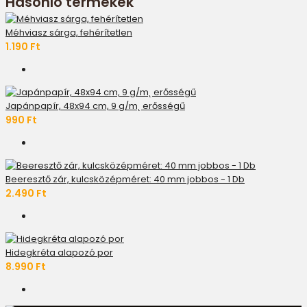
Hasonló termékek
Méhviasz sárga, fehérítetlen
1.190 Ft
Japánpapír, 48x94 cm, 9 g/m˛ erősségű
990 Ft
Beeresztő zár, kulcsközépméret: 40 mm jobbos - 1 Db
2.490 Ft
Hidegkréta alapozó por
8.990 Ft