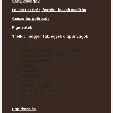
Vegyi anyagok
Felülettisztítás, festék-, lakkeltávolítás
Csiszolás, polírozás
Pigmentek
Shellac, műgyanták, egyéb alapanyagok
Enyvek
Fa- és műanyag kittek, kitöltőanyagok
Fakártevők elleni védelem
Gyanták, viaszok
Lakkok
Méhviasz
Műgyanták
Olajok
Olvasztókészülékek
Pácok, lazúrok, festékek
Retusálás, javítás
Shellac alapanyag
Papírkezelés