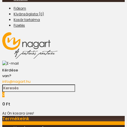
Fiókom
Kívánságlista (0)
Kosár tartalma
Fizetés
Kérdése
van?
info@nagart.hu
0
0 Ft
Az Ön kosara üres!
Termékeink