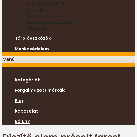
Bútordíszítő elemek
Bútorlábak
Faragott bútorfeltétdísz
Nyomott díszítő elemek
Nádfonat
Tárolóeszközök
Munkavédelem
Menü
Kategóriák
Forgalmazott márkák
Blog
Kapcsolat
Rólunk