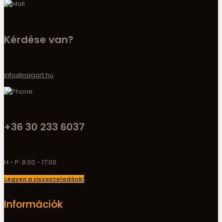
Kérdése van?
info@nagart.hu
+36 30 233 6037
H - P: 8:00 - 17:00
Legyen a viszonteladónk!
Információk