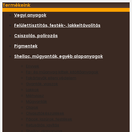
Termékeink
Vegyi anyagok
Felülettisztítás, festék-, lakkeltávolítás
Csiszolás, polírozás
Pigmentek
Shellac, műgyanták, egyéb alapanyagok
Enyvek
Fa- és műanyag kittek, kitöltőanyagok
Fakártevők elleni védelem
Gyanták, viaszok
Lakkok
Méhviasz
Műgyanták
Olajok
Olvasztókészülékek
Pácok, lazúrok, festékek
Retusálás, javítás
Shellac alapanyag