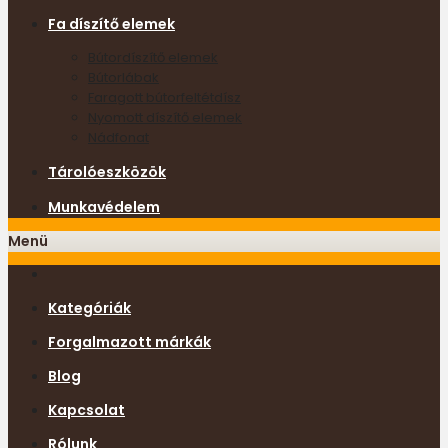
Fa díszítő elemek
Bútordíszítő elemek
Bútorlábak
Faragott bútorfeltétdísz
Nyomott díszítő elemek
Nádfonat
Tárolóeszközök
Munkavédelem
Menü
Kategóriák
Forgalmazott márkák
Blog
Kapcsolat
Rólunk