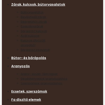
Zárak, kulcsok, bútorvasalatok
Bútorvasalatok
Bevéshető zárak
Beeresztős zárak
Szekrényzárak
Sárgaréz kulcsok
Acél kulcsok
Kulcsok ötvözött
anyagból
Sárgaréz csavarok
Bútor- és bőrápolás
Aranyozás
Arany- ezüst- fém lapok
Segédanyagok aranyozáshoz
Szerszámok aranyozáshoz
Ecsetek, szerszámok
Fa díszítő elemek