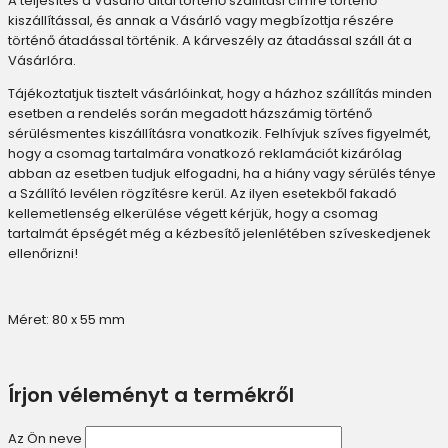
A teljesítés a Vásárló által történő szállítási címre történő
kiszállítással, és annak a Vásárló vagy megbízottja részére
történő átadással történik. A kárveszély az átadással száll át a
Vásárlóra.
Tájékoztatjuk tisztelt vásárlóinkat, hogy a házhoz szállítás minden
esetben a rendelés során megadott házszámig történő
sérülésmentes kiszállításra vonatkozik. Felhívjuk szíves figyelmét,
hogy a csomag tartalmára vonatkozó reklamációt kizárólag
abban az esetben tudjuk elfogadni, ha a hiány vagy sérülés ténye
a Szállító levélen rögzítésre kerül. Az ilyen esetekből fakadó
kellemetlenség elkerülése végett kérjük, hogy a csomag
tartalmát épségét még a kézbesítő jelenlétében szíveskedjenek
ellenőrizni!
Méret: 80 x 55 mm
Írjon véleményt a termékről
Az Ön neve