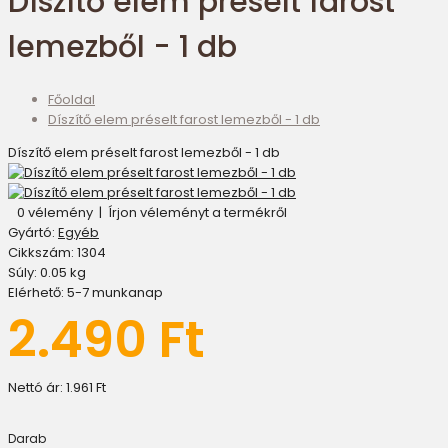
Díszítő elem préselt farost
lemezből - 1 db
Főoldal
Díszítő elem préselt farost lemezből - 1 db
Díszítő elem préselt farost lemezből - 1 db
0 vélemény
|
Írjon véleményt a termékről
Gyártó:
Egyéb
Cikkszám:
1304
Súly:
0.05
kg
Elérhető:
5-7 munkanap
2.490 Ft
Nettó ár:
1.961 Ft
Darab