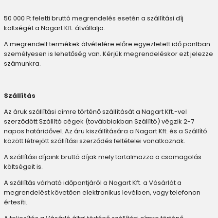
50 000 Ft feletti bruttó megrendelés esetén a szállítási díj
költségét a Nagart Kft. átvállalja.
A megrendelt termékek átvételére előre egyeztetett idő pontban
személyesen is lehetőség van. Kérjük megrendeléskor ezt jelezze
számunkra.
Szállítás
Az áruk szállítási címre történő szállítását a Nagart Kft.-vel
szerződött Szállító cégek (továbbiakban Szállító) végzik 2-7
napos határidővel. Az áru kiszállítására a Nagart Kft. és a Szállító
között létrejött szállítási szerződés feltételei vonatkoznak.
A szállítási díjaink bruttó díjak mely tartalmazza a csomagolás
költségeit is.
A szállítás várható időpontjáról a Nagart Kft. a Vásárlót a
megrendelést követően elektronikus levélben, vagy telefonon
értesíti.