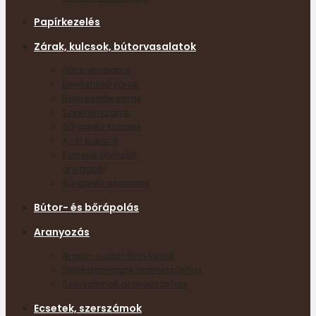
Papírkezelés
Zárak, kulcsok, bútorvasalatok
Bútorvasalatok
Bevéshető zárak
Beeresztős zárak
Szekrényzárak
Sárgaréz kulcsok
Acél kulcsok
Kulcsok ötvözött
anyagból
Sárgaréz csavarok
Bútor- és bőrápolás
Aranyozás
Arany- ezüst- fém lapok
Segédanyagok aranyozáshoz
Szerszámok aranyozáshoz
Ecsetek, szerszámok