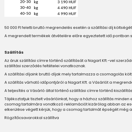
20-30
kg
3 190 HUF
30-40
kg
4 490 HUF
40-50
kg
4 990 HUF
50 000 Ft feletti bruttó megrendelés esetén a szállítási díj költségét 
A megrendelt termékek átvételére előre egyeztetett idő pontban 
Szállítás
Az áruk szállítási címre történő szállítását a Nagart Kft.-vel szerződ
szállítási szerződés feltételei vonatkoznak.
A szállítási díjaink bruttó díjak mely tartalmazza a csomagolás költs
A szállítás várható időpontjáról a Nagart Kft. a Vásárlót a megrend
A teljesítés a Vásárló által történő szállítási címre történő kiszáll
Tájékoztatjuk tisztelt vásárlóinkat, hogy a házhoz szállítás minde
csomag tartalmára vonatkozó reklamációt kizárólag abban az esetbe
elkerülése végett kérjük, hogy a csomag tartalmát épségét még a 
Rögzítőcsavarokkal szállítva