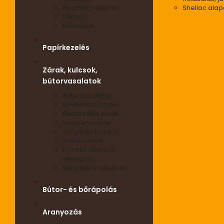
Gyanták, viaszok
Shellac ala
Lakkok
Méhviasz
Papírkezelés
Zárak, kulcsok,
bútorvasalatok
Bútorvasalatok
Bevéshető zárak
Beeresztős zárak
Szekrényzárak
Sárgaréz kulcsok
Acél kulcsok
Kulcsok ötvözött
anyagból
Sárgaréz csavarok
Bútor- és bőrápolás
Aranyozás