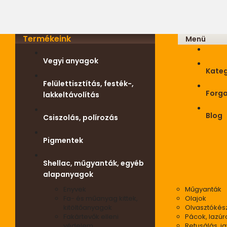
Termékeink
Menü
Vegyi anyagok
Kateg
Felülettisztítás, festék-,
Forg
lakkeltávolítás
Blog
Csiszolás, polírozás
Pigmentek
Shellac, műgyanták, egyéb
alapanyagok
Enyvek
Műgyanták
Fa- és műanyag kittek,
Olajok
kitöltőanyagok
Olvasztókés
Fakártevők elleni
Pácok, lazúr
védelem
Retusálás, ja