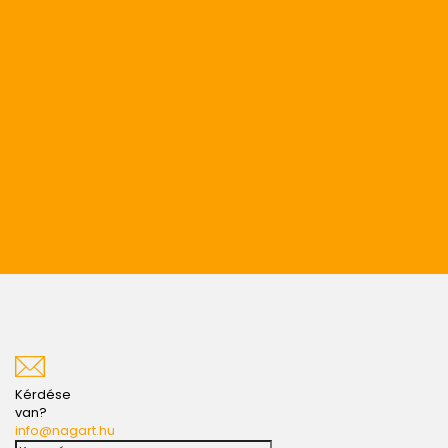
Kérdése
van?
info@nagart.hu