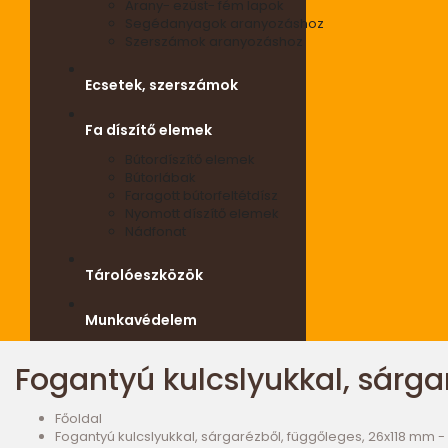
Arany- ezüst- fém lapok
Segédanyagok aranyozáshoz
Szerszámok aranyozáshoz
Ecsetek, szerszámok
Fa díszítő elemek
Bútordíszítő elemek
Bútorlábak
Faragott bútorfeltétdísz
Nyomott díszítő elemek
Nádfonat
Tárolóeszközök
Munkavédelem
Fogantyú kulcslyukkal, sárga
Főoldal
Fogantyú kulcslyukkal, sárgarézből, függőleges, 26x118 mm - 