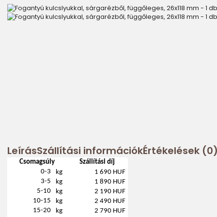
Leírás
Szállítási információk
Értékelések (0
Csomagsúly
Szállítási díj
0-3
kg
1 690 HUF
3-5
kg
1 890 HUF
5-10
kg
2 190 HUF
10-15
kg
2 490 HUF
15-20
kg
2 790 HUF