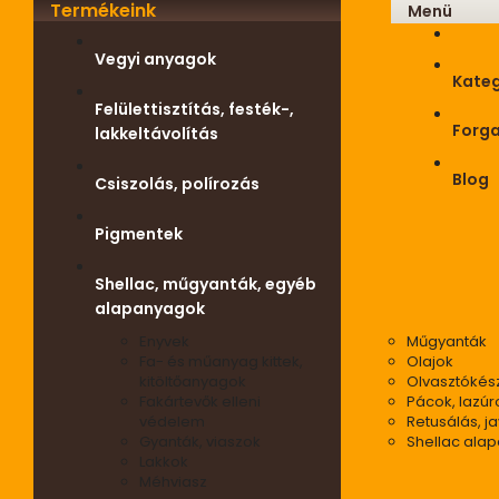
Termékeink
Menü
Vegyi anyagok
Kateg
Felülettisztítás, festék-,
Forg
lakkeltávolítás
Blog
Csiszolás, polírozás
Pigmentek
Shellac, műgyanták, egyéb
alapanyagok
Enyvek
Műgyanták
Fa- és műanyag kittek,
Olajok
kitöltőanyagok
Olvasztókés
Fakártevők elleni
Pácok, lazúr
védelem
Retusálás, ja
Gyanták, viaszok
Shellac ala
Lakkok
Méhviasz