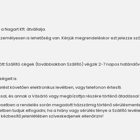
a Nagart Kft. átvállalja.
személyesen is lehetőség van. Kérjük megrendeléskor ezt jelezze s
ött Szállító cégek (továbbiakban Szállító) végzik 2-7 napos határidővel. 
égeit is.
elést követően elektronikus levélben, vagy telefonon értesíti.
ítással, és annak a Vásárló vagy megbízottja részére történő átadással 
n esetben a rendelés során megadott házszámig történő sérülésmentes k
n tudjuk elfogadni, ha a hiány vagy sérülés ténye a Szállító levéle
kézbesítő jelenlétében szíveskedjenek ellenőrizni!