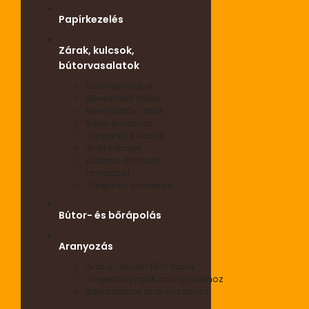
Papírkezelés
Zárak, kulcsok,
bútorvasalatok
Bútorvasalatok
Bevéshető zárak
Beeresztős zárak
Szekrényzárak
Sárgaréz kulcsok
Acél kulcsok
Kulcsok ötvözött
anyagból
Sárgaréz csavarok
Bútor- és bőrápolás
Aranyozás
Arany- ezüst- fém lapok
Segédanyagok aranyozáshoz
Szerszámok aranyozáshoz