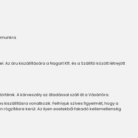
zámunkra.
Az áru kiszállítására a Nagart Kft. és a Szállító között létrejött
történik. A kárveszély az átadással száll át a Vásárlóra.
iszállításra vonatkozik. Felhívjuk szíves figyelmét, hogy a
n rögzítésre kerül. Az ilyen esetekből fakadó kellemetlenség