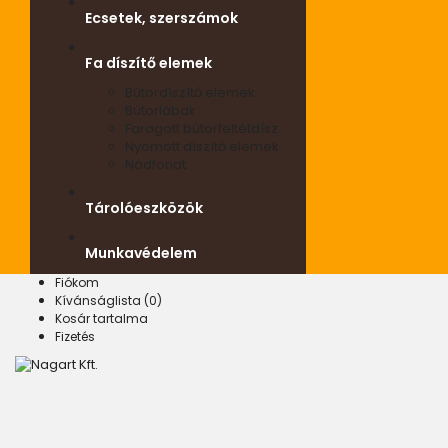
Ecsetek, szerszámok
Fa díszítő elemek
Bútordíszítő elemek
Bútorlábak
Faragott bútorfeltétdísz
Nyomott díszítő elemek
Nádfonat
Tárolóeszközök
Munkavédelem
Fiókom
Kívánságlista (0)
Kosár tartalma
Fizetés