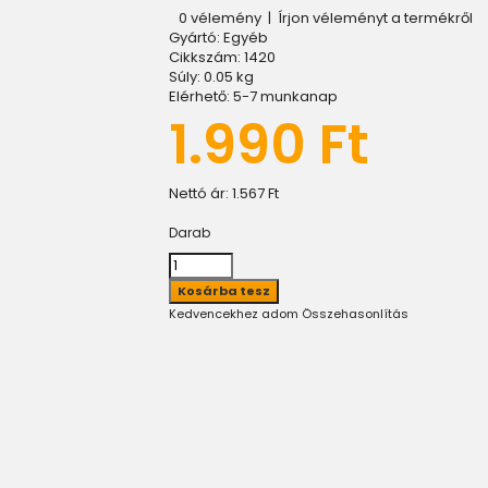
0 vélemény
|
Írjon véleményt a termékről
Gyártó:
Egyéb
Cikkszám:
1420
Súly:
0.05
kg
Elérhető:
5-7 munkanap
1.990 Ft
Nettó ár:
1.567 Ft
Darab
Kedvencekhez adom
Összehasonlítás
)