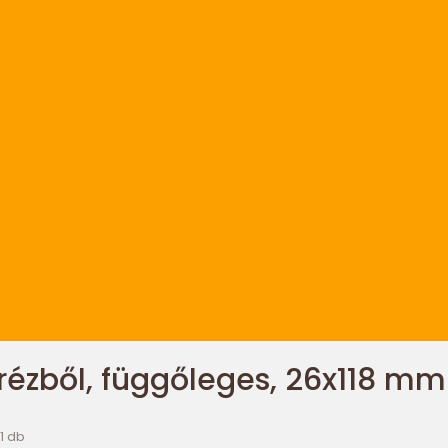
rézből, függőleges, 26x118 mm 
1 db