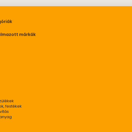
óriák
almazott márkák
zülékek
ok, festékek
vítás
panyag