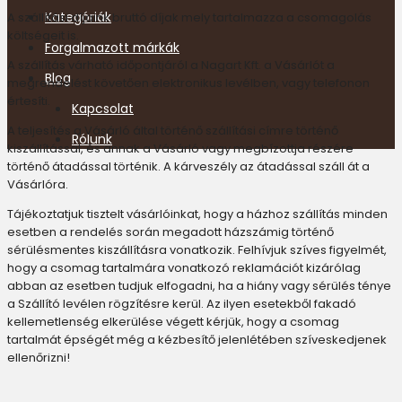
Kategóriák
A szállítási díjaink bruttó díjak mely tartalmazza a csomagolás
költségeit is.
Forgalmazott márkák
A szállítás várható időpontjáról a Nagart Kft. a Vásárlót a
Blog
megrendelést követően elektronikus levélben, vagy telefonon
értesíti.
Kapcsolat
A teljesítés a Vásárló által történő szállítási címre történő
Rólunk
kiszállítással, és annak a Vásárló vagy megbízottja részére
történő átadással történik. A kárveszély az átadással száll át a
Vásárlóra.
Tájékoztatjuk tisztelt vásárlóinkat, hogy a házhoz szállítás minden
esetben a rendelés során megadott házszámig történő
sérülésmentes kiszállításra vonatkozik. Felhívjuk szíves figyelmét,
hogy a csomag tartalmára vonatkozó reklamációt kizárólag
abban az esetben tudjuk elfogadni, ha a hiány vagy sérülés ténye
a Szállító levélen rögzítésre kerül. Az ilyen esetekből fakadó
kellemetlenség elkerülése végett kérjük, hogy a csomag
tartalmát épségét még a kézbesítő jelenlétében szíveskedjenek
ellenőrizni!