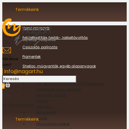
Termékeink
Vegyi anyagok
Felülettisztítás, festék-, lakkeltávolítás
Csiszolás, polírozás
Pigmentek
Kérdése
van?
Shellac, műgyanták, egyéb alapanyagok
info@nagart.hu
Enyvek
Fa- és műanyag kittek, kitöltőanyagok
0
Fakártevők elleni védelem
0 Ft
Gyanták, viaszok
Lakkok
Az Ön kosara üres!
Méhviasz
Műgyanták
Olajok
Termékeink
Olvasztókészülékek