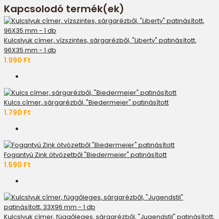
Kapcsolodó termék(ek)
Kulcslyuk címer, vízszintes, sárgarézből, "Liberty" patinásított,
96X35 mm - 1 db
1.990 Ft
Kulcs címer, sárgarézből, "Biedermeier" patinásított
1.790 Ft
Fogantyú Zink ötvözetből "Biedermeier" patinásított
1.590 Ft
Kulcslyuk címer, függőleges, sárgarézből, "Jugendstil" patinásított,