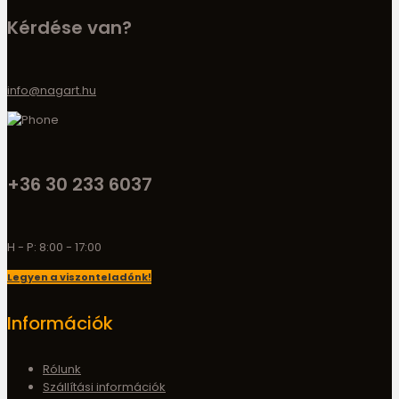
Kérdése van?
info@nagart.hu
+36 30 233 6037
H - P: 8:00 - 17:00
Legyen a viszonteladónk!
Információk
Rólunk
Szállítási információk