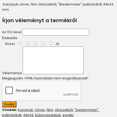
Kulcslyuk címer, fém ötvözetből, "Biedermeier" patinásított 49x43
mm
Írjon véleményt a termékről
Az Ön neve
Értékelés
Rossz
Jó
Véleménye
Megjegyzés:
HTML használata nem engedélyezett!
Tovább
Címkék:
kulcslyuk
,
címer
,
fém
,
ötvözetből
,
"biedermeier"
,
patinásított
,
49x43
,
bútorvasalatok
,
egyéb