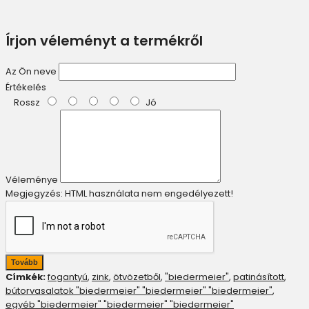
Írjon véleményt a termékről
Az Ön neve
Értékelés
Rossz
Jó
Véleménye
Megjegyzés:
HTML használata nem engedélyezett!
Tovább
Címkék:
fogantyú
,
zink
,
ötvözetből
,
"biedermeier"
,
patinásított
,
bútorvasalatok "biedermeier" "biedermeier" "biedermeier"
,
egyéb "biedermeier" "biedermeier" "biedermeier"