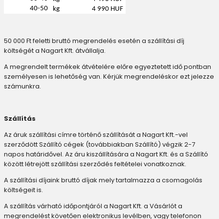
40-50
kg
4 990 HUF
50 000 Ft feletti bruttó megrendelés esetén a szállítási díj
költségét a Nagart Kft. átvállalja.
A megrendelt termékek átvételére előre egyeztetett idő pontban
személyesen is lehetőség van. Kérjük megrendeléskor ezt jelezze
számunkra.
Szállítás
Az áruk szállítási címre történő szállítását a Nagart Kft.-vel
szerződött Szállító cégek (továbbiakban Szállító) végzik 2-7
napos határidővel. Az áru kiszállítására a Nagart Kft. és a Szállító
között létrejött szállítási szerződés feltételei vonatkoznak.
A szállítási díjaink bruttó díjak mely tartalmazza a csomagolás
költségeit is.
A szállítás várható időpontjáról a Nagart Kft. a Vásárlót a
megrendelést követően elektronikus levélben, vagy telefonon