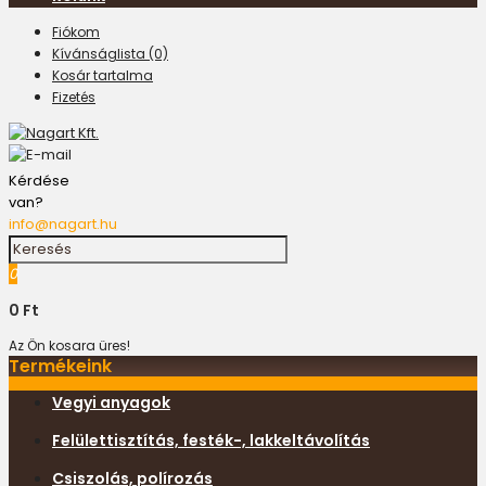
Fiókom
Kívánságlista (0)
Kosár tartalma
Fizetés
Kérdése
van?
info@nagart.hu
0
0 Ft
Az Ön kosara üres!
Termékeink
Vegyi anyagok
Felülettisztítás, festék-, lakkeltávolítás
Csiszolás, polírozás