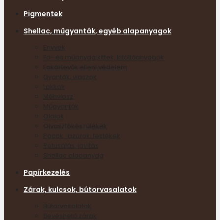
Pigmentek
Shellac, műgyanták, egyéb alapanyagok
Enyvek
Fa- és műanyag kittek, kitöltőanyagok
Fakártevők elleni védelem
Gyanták, viaszok
Lakkok
Méhviasz
Műgyanták
Olajok
Olvasztókészülékek
Pácok, lazúrok, festékek
Retusálás, javítás
Shellac alapanyag
Papírkezelés
Zárak, kulcsok, bútorvasalatok
Bútorvasalatok
Bevéshető zárak