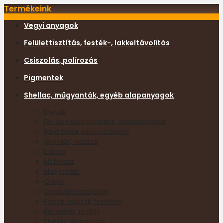
Termékeink
Vegyi anyagok
Felülettisztítás, festék-, lakkeltávolítás
Csiszolás, polírozás
Pigmentek
Shellac, műgyanták, egyéb alapanyagok
Enyvek
Fa- és műanyag kittek, kitöltőanyagok
Fakártevők elleni védelem
Gyanták, viaszok
Lakkok
Méhviasz
Műgyanták
Olajok
Olvasztókészülékek
Pácok, lazúrok, festékek
Retusálás, javítás
Shellac alapanyag