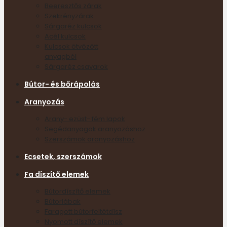
Beeresztős zárak
Szekrényzárak
Sárgaréz kulcsok
Acél kulcsok
Kulcsok ötvözött
anyagból
Sárgaréz csavarok
Bútor- és bőrápolás
Aranyozás
Arany- ezüst- fém lapok
Segédanyagok aranyozáshoz
Szerszámok aranyozáshoz
Ecsetek, szerszámok
Fa díszítő elemek
Bútordíszítő elemek
Bútorlábak
Faragott bútorfeltétdísz
Nyomott díszítő elemek