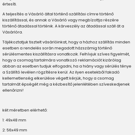
értesíti.
A teljesítés a Vásárló által történő szállítási címre történő
kiszállítással, és annak a Vásárló vagy megbízottja részére
történő átadással történik. A kárveszély az átadással száll át a
Vásárlóra.
Tájékoztatjuk tisztelt vásárlóinkat, hogy a házhoz szállítás minden
esetben a rendelés során megadott házszámig történő
sérülésmentes kiszállításra vonatkozik. Felhívjuk szíves figyelmét,
hogy a csomag tartalmára vonatkozó reklamációt kizárólag
abban az esetben tudjuk elfogadni, ha a hiány vagy sérülés ténye
a Szállító levélen rögzítésre kerül. Az ilyen esetekből fakadó
kellemetlenség elkerülése végett kérjük, hogy a csomag
tartalmát épségét még a kézbesítő jelenlétében szíveskedjenek
ellenőrizni!
két méretben elérhető:
1: 49x48 mm
2: 56x49 mm