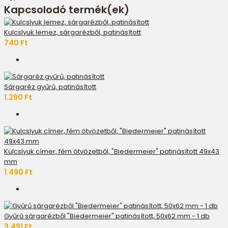
Kapcsolodó termék(ek)
Kulcslyuk lemez, sárgarézből, patinásított
740 Ft
Sárgaréz gyűrű, patinásított
1.290 Ft
Kulcslyuk címer, fém ötvözetből, "Biedermeier" patinásított 49x43
mm
1.490 Ft
Gyűrű sárgarézből "Biedermeier" patinásított, 50x62 mm - 1 db
3.491 Ft