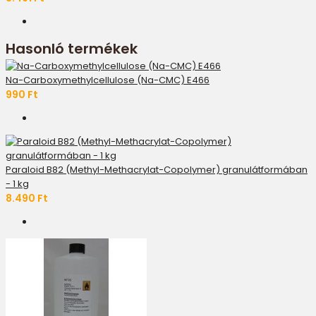
Hasonló termékek
Na-Carboxymethylcellulose (Na-CMC) E466
990 Ft
Paraloid B82 (Methyl-Methacrylat-Copolymer) granulátformában
- 1 kg
8.490 Ft