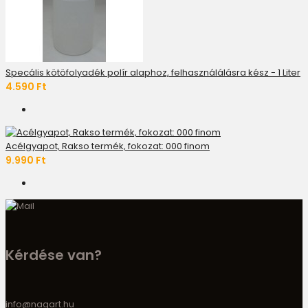
Specális kötöfolyadék polír alaphoz, felhasználálásra kész - 1 Liter
4.590 Ft
Acélgyapot, Rakso termék, fokozat: 000 finom
9.990 Ft
Kérdése van?
info@nagart.hu