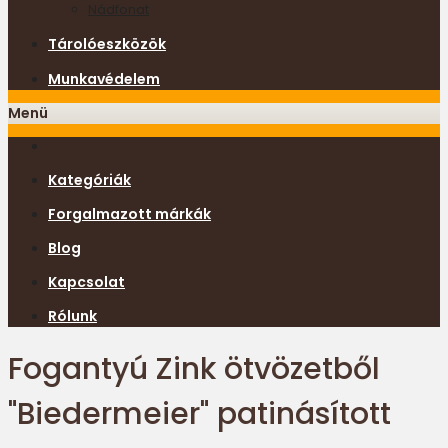
Nádfonat
Tárolóeszközök
Munkavédelem
Menü
Kategóriák
Forgalmazott márkák
Blog
Kapcsolat
Rólunk
Fogantyú Zink ötvözetből
"Biedermeier" patinásított