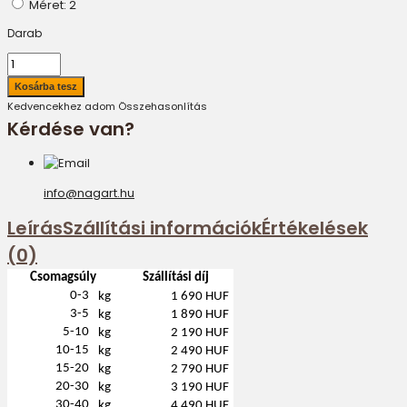
Méret: 2
Darab
Kedvencekhez adom
Összehasonlítás
Kérdése van?
info@nagart.hu
Leírás
Szállítási információk
Értékelések
(0)
Csomagsúly
Szállítási díj
0-3
kg
1 690 HUF
3-5
kg
1 890 HUF
5-10
kg
2 190 HUF
10-15
kg
2 490 HUF
15-20
kg
2 790 HUF
20-30
kg
3 190 HUF
30-40
kg
4 490 HUF