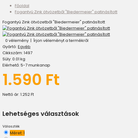
Főoldal
Fogantyú Zink ötvözetből "Biedermeier" patinásított
Fogantyú Zink ötvözetből "Biedermeier" patinásított
0 vélemény
|
Írjon véleményt a termékről
Gyártó:
Egyéb
Cikkszám:
1497
Súly:
0.01
kg
Elérhető:
5-7 munkanap
1.590 Ft
Nettó ár:
1.252 Ft
Lehetséges választások
Választék
Méret: 1