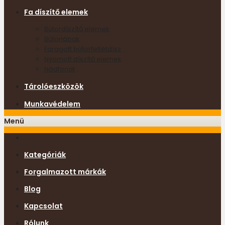
Fa díszítő elemek
Bútordíszítő elemek
Bútorlábak
Faragott bútorfeltétdísz
Nyomott díszítő elemek
Nádfonat
Tárolóeszközök
Munkavédelem
Menü
Kategóriák
Forgalmazott márkák
Blog
Kapcsolat
Rólunk