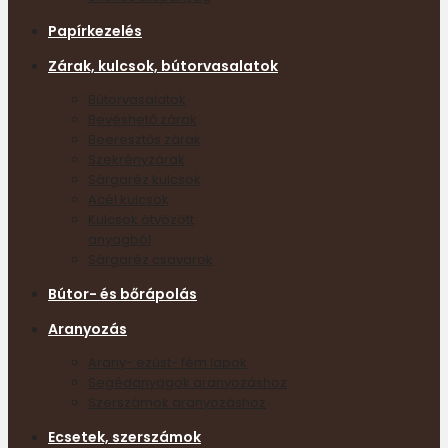
Papírkezelés
Zárak, kulcsok, bútorvasalatok
Bútorvasalatok
Bevéshető zárak
Beeresztős zárak
Szekrényzárak
Sárgaréz kulcsok
Acél kulcsok
Kulcsok ötvözött
anyagból
Sárgaréz csavarok
Bútor- és bőrápolás
Aranyozás
Arany- ezüst- fém lapok
Segédanyagok aranyozáshoz
Szerszámok aranyozáshoz
Ecsetek, szerszámok