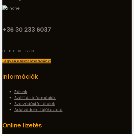
+36 30 233 6037
H - P: 8:00 - 17:00
Legyen a viszonteladónk!
Információk
Rólunk
Szállítási információk
Szerződési feltételek
Adatvédelmi tájékoztató
Online fizetés