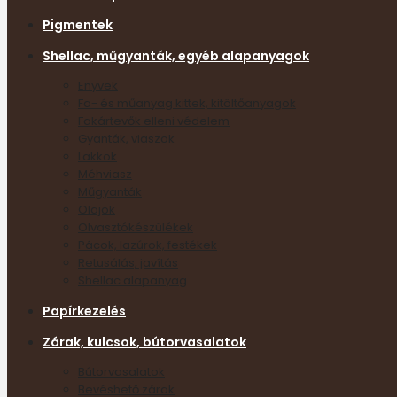
Pigmentek
Shellac, műgyanták, egyéb alapanyagok
Enyvek
Fa- és műanyag kittek, kitöltőanyagok
Fakártevők elleni védelem
Gyanták, viaszok
Lakkok
Méhviasz
Műgyanták
Olajok
Olvasztókészülékek
Pácok, lazúrok, festékek
Retusálás, javítás
Shellac alapanyag
Papírkezelés
Zárak, kulcsok, bútorvasalatok
Bútorvasalatok
Bevéshető zárak