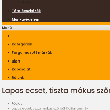
Nádfonat
Tárolóeszközök
Munkavédelem
Menü
Kategóriák
Forgalmazott márkák
Blog
Kapcsolat
Rólunk
Lapos ecset, tiszta mókus szőr
Főoldal
Lapos ecset, tiszta mókus szőrből, Kolibri termék