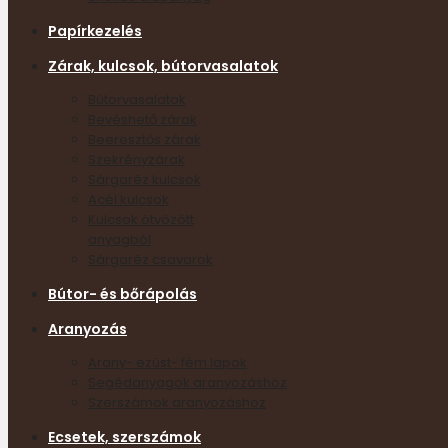
Papírkezelés
Zárak, kulcsok, bútorvasalatok
Bútorvasalatok
Bevéshető zárak
Beeresztős zárak
Szekrényzárak
Sárgaréz kulcsok
Acél kulcsok
Kulcsok ötvözött
anyagból
Sárgaréz csavarok
Bútor- és bőrápolás
Aranyozás
Arany- ezüst- fém lapok
Segédanyagok aranyozáshoz
Szerszámok aranyozáshoz
Ecsetek, szerszámok