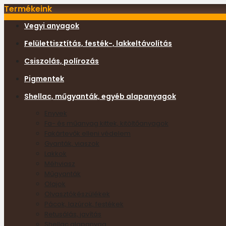
Termékeink
Vegyi anyagok
Felülettisztítás, festék-, lakkeltávolítás
Csiszolás, polírozás
Pigmentek
Shellac, műgyanták, egyéb alapanyagok
Enyvek
Fa- és műanyag kittek, kitöltőanyagok
Fakártevők elleni védelem
Gyanták, viaszok
Lakkok
Méhviasz
Műgyanták
Olajok
Olvasztókészülékek
Pácok, lazúrok, festékek
Retusálás, javítás
Shellac alapanyag