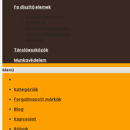
Fa díszítő elemek
Bútordíszítő elemek
Bútorlábak
Faragott bútorfeltétdísz
Nyomott díszítő elemek
Nádfonat
Tárolóeszközök
Munkavédelem
Menü
Kategóriák
Forgalmazott márkák
Blog
Kapcsolat
Rólunk