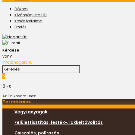
Fiókom
Kívánságlista (0)
Kosár tartalma
Fizetés
Kérdése
van?
info@nagart.hu
0
0 Ft
Az Ön kosara üres!
Termékeink
Vegyi anyagok
Felülettisztítás, festék-, lakkeltávolítás
Csiszolás, polírozás