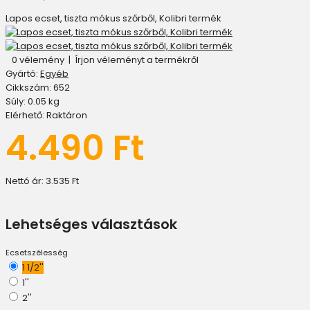
Lapos ecset, tiszta mókus szőrből, Kolibri termék
0 vélemény
|
Írjon véleményt a termékről
Gyártó:
Egyéb
Cikkszám:
652
Súly:
0.05
kg
Elérhető:
Raktáron
4.490 Ft
Nettó ár:
3.535 Ft
Lehetséges választások
Ecsetszélesség
1 1/2''
1''
2''