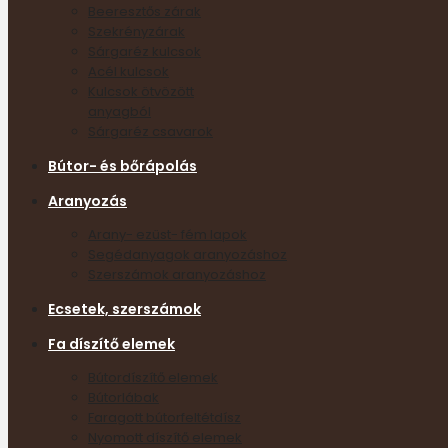
Beeresztős zárak
Szekrényzárak
Sárgaréz kulcsok
Acél kulcsok
Kulcsok ötvözött
anyagból
Sárgaréz csavarok
Bútor- és bőrápolás
Aranyozás
Arany- ezüst- fém lapok
Segédanyagok aranyozáshoz
Szerszámok aranyozáshoz
Ecsetek, szerszámok
Fa díszítő elemek
Bútordíszítő elemek
Bútorlábak
Faragott bútorfeltétdísz
Nyomott díszítő elemek