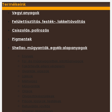
Termékeink
Vegyi anyagok
Felülettisztítás, festék-, lakkeltávolítás
Csiszolás, polírozás
Pigmentek
Shellac, műgyanták, egyéb alapanyagok
Enyvek
Fa- és műanyag kittek, kitöltőanyagok
Fakártevők elleni védelem
Gyanták, viaszok
Lakkok
Méhviasz
Műgyanták
Olajok
Olvasztókészülékek
Pácok, lazúrok, festékek
Retusálás, javítás
Shellac alapanyag