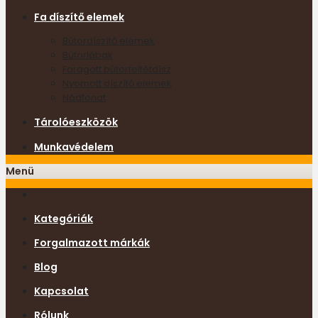
Fa díszítő elemek
Bútordíszítő elemek
Bútorlábak
Faragott bútorfeltétdísz
Nyomott díszítő elemek
Nádfonat
Tárolóeszközök
Munkavédelem
Menü
Kategóriák
Forgalmazott márkák
Blog
Kapcsolat
Rólunk