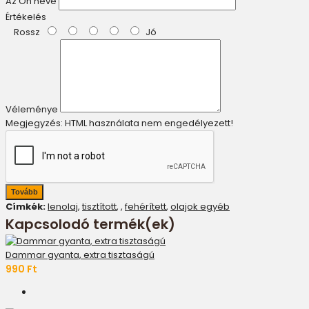
Az Ön neve
Értékelés
Rossz
Jó
Véleménye
Megjegyzés:
HTML használata nem engedélyezett!
Tovább
Címkék:
lenolaj
,
tisztított
,
,
fehérített
,
olajok egyéb
Kapcsolodó termék(ek)
Dammar gyanta, extra tisztaságú
990 Ft