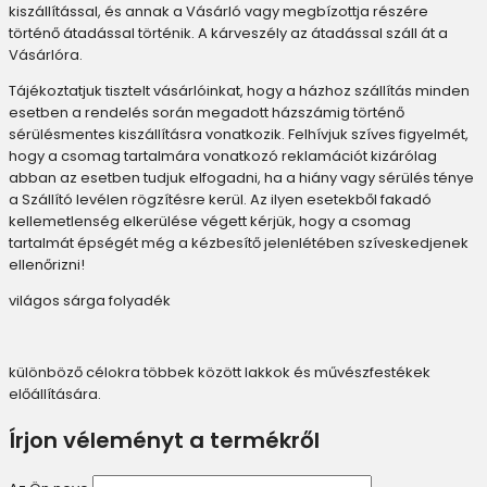
kiszállítással, és annak a Vásárló vagy megbízottja részére
történő átadással történik. A kárveszély az átadással száll át a
Vásárlóra.
Tájékoztatjuk tisztelt vásárlóinkat, hogy a házhoz szállítás minden
esetben a rendelés során megadott házszámig történő
sérülésmentes kiszállításra vonatkozik. Felhívjuk szíves figyelmét,
hogy a csomag tartalmára vonatkozó reklamációt kizárólag
abban az esetben tudjuk elfogadni, ha a hiány vagy sérülés ténye
a Szállító levélen rögzítésre kerül. Az ilyen esetekből fakadó
kellemetlenség elkerülése végett kérjük, hogy a csomag
tartalmát épségét még a kézbesítő jelenlétében szíveskedjenek
ellenőrizni!
világos sárga folyadék
különböző célokra többek között lakkok és művészfestékek
előállítására.
Írjon véleményt a termékről