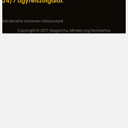
24/7 ügyfélszolgálat
Kérdéseire szívesen válaszolunk
Copyright © 2017, Nagart.hu, Minden jog fenntartva.