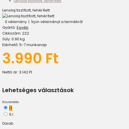
Lenolaj tisztított, fehérített
Lenolaj tisztított, fehérített
0 vélemény
|
Írjon véleményt a termékről
Gyártó:
Egyéb
Cikkszám:
222
Súly:
0.90
kg
Elérhető:
5-7 munkanap
3.990 Ft
Nettó ár:
3.142 Ft
Lehetséges választások
Kiszerelés
1 l
5 l
Darab