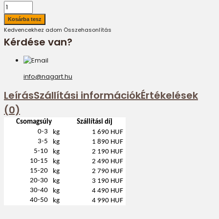
Kedvencekhez adom
Összehasonlítás
Kérdése van?
info@nagart.hu
Leírás
Szállítási információk
Értékelések
(0)
Csomagsúly
Szállítási díj
0-3
kg
1 690 HUF
3-5
kg
1 890 HUF
5-10
kg
2 190 HUF
10-15
kg
2 490 HUF
15-20
kg
2 790 HUF
20-30
kg
3 190 HUF
30-40
kg
4 490 HUF
40-50
kg
4 990 HUF