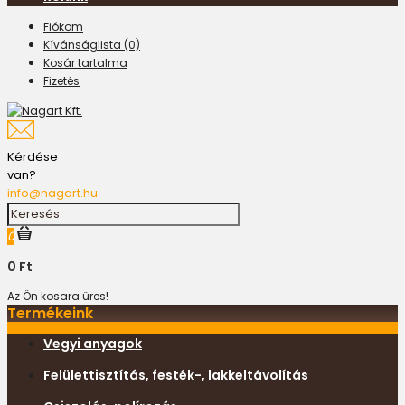
Fiókom
Kívánságlista (0)
Kosár tartalma
Fizetés
Kérdése
van?
info@nagart.hu
0
0 Ft
Az Ön kosara üres!
Termékeink
Vegyi anyagok
Felülettisztítás, festék-, lakkeltávolítás