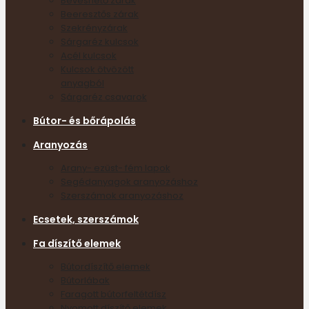
Bevéshető zárak
Beeresztős zárak
Szekrényzárak
Sárgaréz kulcsok
Acél kulcsok
Kulcsok ötvözött
anyagból
Sárgaréz csavarok
Bútor- és bőrápolás
Aranyozás
Arany- ezüst- fém lapok
Segédanyagok aranyozáshoz
Szerszámok aranyozáshoz
Ecsetek, szerszámok
Fa díszítő elemek
Bútordíszítő elemek
Bútorlábak
Faragott bútorfeltétdísz
Nyomott díszítő elemek