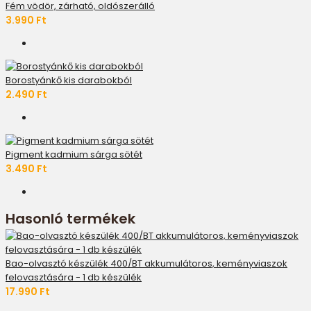
Fém vödör, zárható, oldószerálló
3.990 Ft
Borostyánkő kis darabokból
2.490 Ft
Pigment kadmium sárga sötét
3.490 Ft
Hasonló termékek
Bao-olvasztó készülék 400/BT akkumulátoros, keményviaszok
felovasztására - 1 db készülék
17.990 Ft