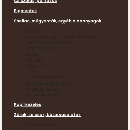
Csiszolás, polírozás
Pigmentek
Shellac, műgyanták, egyéb alapanyagok
Enyvek
Fa- és műanyag kittek, kitöltőanyagok
Fakártevők elleni védelem
Gyanták, viaszok
Lakkok
Méhviasz
Műgyanták
Olajok
Olvasztókészülékek
Pácok, lazúrok, festékek
Retusálás, javítás
Shellac alapanyag
Papírkezelés
Zárak, kulcsok, bútorvasalatok
Bútorvasalatok