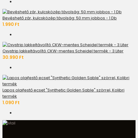
Bevéshető zár, kulcsközép távolság: 50 mm jobbos - 1 Db
1.990 Ft
Oxystrip lakkeltávolító CKW-mentes Scheidel termék - 3 Liter
30.990 Ft
Lapos olajfestő ecset "Synthetic Golden Sable" szörrel, Kolibri
termék
1.090 Ft