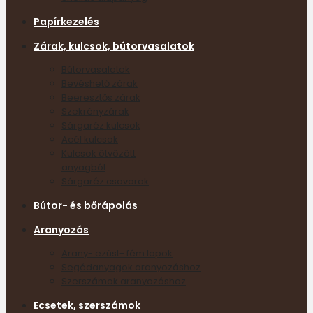
Papírkezelés
Zárak, kulcsok, bútorvasalatok
Bútorvasalatok
Bevéshető zárak
Beeresztős zárak
Szekrényzárak
Sárgaréz kulcsok
Acél kulcsok
Kulcsok ötvözött
anyagból
Sárgaréz csavarok
Bútor- és bőrápolás
Aranyozás
Arany- ezüst- fém lapok
Segédanyagok aranyozáshoz
Szerszámok aranyozáshoz
Ecsetek, szerszámok