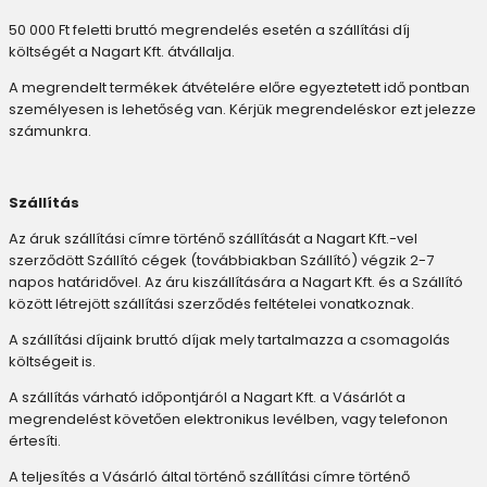
50 000 Ft feletti bruttó megrendelés esetén a szállítási díj
költségét a Nagart Kft. átvállalja.
A megrendelt termékek átvételére előre egyeztetett idő pontban
személyesen is lehetőség van. Kérjük megrendeléskor ezt jelezze
számunkra.
Szállítás
Az áruk szállítási címre történő szállítását a Nagart Kft.-vel
szerződött Szállító cégek (továbbiakban Szállító) végzik 2-7
napos határidővel. Az áru kiszállítására a Nagart Kft. és a Szállító
között létrejött szállítási szerződés feltételei vonatkoznak.
A szállítási díjaink bruttó díjak mely tartalmazza a csomagolás
költségeit is.
A szállítás várható időpontjáról a Nagart Kft. a Vásárlót a
megrendelést követően elektronikus levélben, vagy telefonon
értesíti.
A teljesítés a Vásárló által történő szállítási címre történő