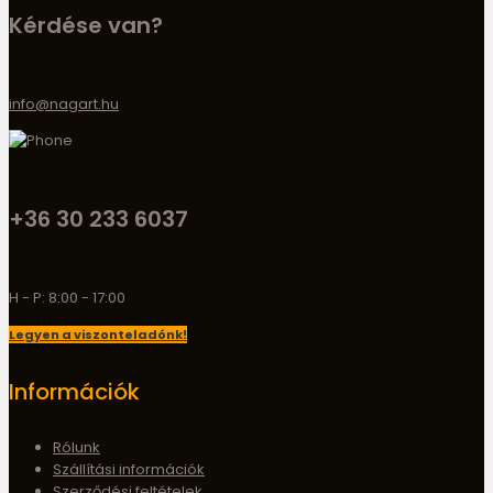
Kérdése van?
info@nagart.hu
+36 30 233 6037
H - P: 8:00 - 17:00
Legyen a viszonteladónk!
Információk
Rólunk
Szállítási információk
Szerződési feltételek