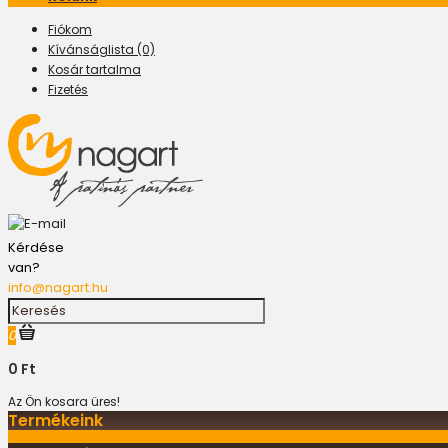
Fiókom
Kívánságlista (0)
Kosár tartalma
Fizetés
Kérdése
van?
info@nagart.hu
0
0 Ft
Az Ön kosara üres!
Termékeink