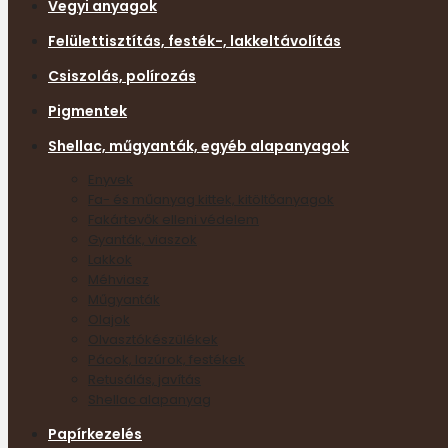
Vegyi anyagok
Felülettisztítás, festék-, lakkeltávolítás
Csiszolás, polírozás
Pigmentek
Shellac, műgyanták, egyéb alapanyagok
Enyvek
Fa- és műanyag kittek, kitöltőanyagok
Fakártevők elleni védelem
Gyanták, viaszok
Lakkok
Méhviasz
Műgyanták
Olajok
Olvasztókészülékek
Pácok, lazúrok, festékek
Retusálás, javítás
Shellac alapanyag
Papírkezelés