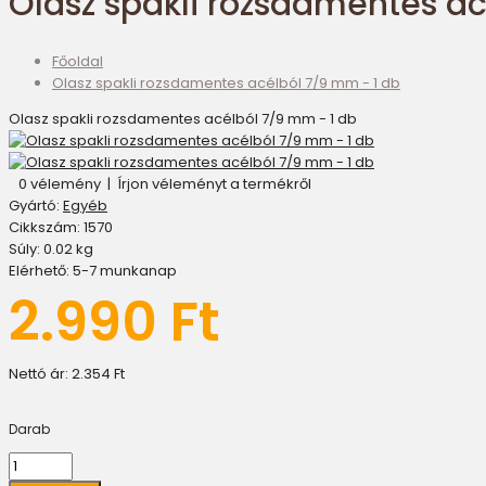
Olasz spakli rozsdamentes ac
Főoldal
Olasz spakli rozsdamentes acélból 7/9 mm - 1 db
Olasz spakli rozsdamentes acélból 7/9 mm - 1 db
0 vélemény
|
Írjon véleményt a termékről
Gyártó:
Egyéb
Cikkszám:
1570
Súly:
0.02
kg
Elérhető:
5-7 munkanap
2.990 Ft
Nettó ár:
2.354 Ft
Darab