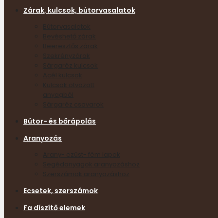
Zárak, kulcsok, bútorvasalatok
Bútorvasalatok
Bevéshető zárak
Beeresztős zárak
Szekrényzárak
Sárgaréz kulcsok
Acél kulcsok
Kulcsok ötvözött
anyagból
Sárgaréz csavarok
Bútor- és bőrápolás
Aranyozás
Arany- ezüst- fém lapok
Segédanyagok aranyozáshoz
Szerszámok aranyozáshoz
Ecsetek, szerszámok
Fa díszítő elemek