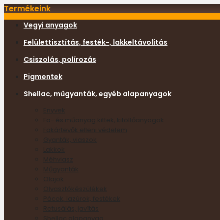
Termékeink
Vegyi anyagok
Felülettisztítás, festék-, lakkeltávolítás
Csiszolás, polírozás
Pigmentek
Shellac, műgyanták, egyéb alapanyagok
Enyvek
Fa- és műanyag kittek, kitöltőanyagok
Fakártevők elleni védelem
Gyanták, viaszok
Lakkok
Méhviasz
Műgyanták
Olajok
Olvasztókészülékek
Pácok, lazúrok, festékek
Retusálás, javítás
Shellac alapanyag