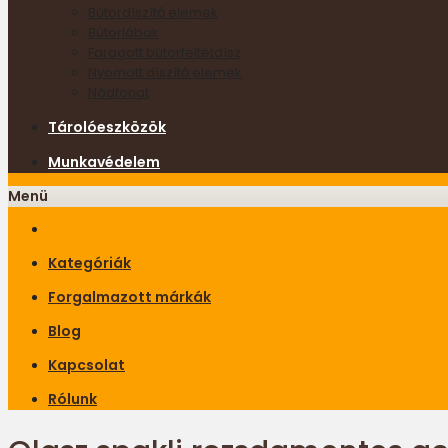
Bútordíszítő elemek
Bútorlábak
Faragott bútorfeltétdísz
Nyomott díszítő elemek
Nádfonat
Tárolóeszközök
Munkavédelem
Menü
Kategóriák
Forgalmazott márkák
Blog
Kapcsolat
Rólunk