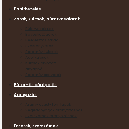
Papírkezelés
Zárak, kulcsok, bútorvasalatok
Bútorvasalatok
Bevéshető zárak
Beeresztős zárak
Szekrényzárak
Sárgaréz kulcsok
Acél kulcsok
Kulcsok ötvözött
anyagból
Sárgaréz csavarok
Bútor- és bőrápolás
Aranyozás
Arany- ezüst- fém lapok
Segédanyagok aranyozáshoz
Szerszámok aranyozáshoz
Ecsetek, szerszámok