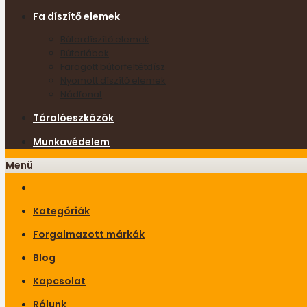
Fa díszítő elemek
Bútordíszítő elemek
Bútorlábak
Faragott bútorfeltétdísz
Nyomott díszítő elemek
Nádfonat
Tárolóeszközök
Munkavédelem
Menü
Kategóriák
Forgalmazott márkák
Blog
Kapcsolat
Rólunk