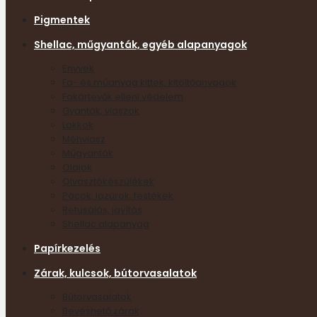
Pigmentek
Shellac, műgyanták, egyéb alapanyagok
Enyvek
Fa- és műanyag kittek, kitöltőanyagok
Fakártevők elleni védelem
Gyanták, viaszok
Lakkok
Méhviasz
Műgyanták
Olajok
Olvasztókészülékek
Pácok, lazúrok, festékek
Retusálás, javítás
Shellac alapanyag
Papírkezelés
Zárak, kulcsok, bútorvasalatok
Bútorvasalatok
Bevéshető zárak