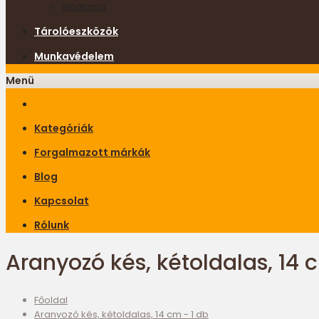
Nádfonat
Tárolóeszközök
Munkavédelem
Menü
Kategóriák
Forgalmazott márkák
Blog
Kapcsolat
Rólunk
Aranyozó kés, kétoldalas, 14 
Főoldal
Aranyozó kés, kétoldalas, 14 cm - 1 db