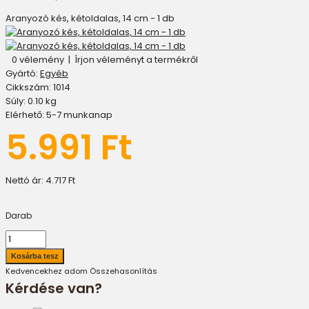
Aranyozó kés, kétoldalas, 14 cm - 1 db
0 vélemény
|
Írjon véleményt a termékről
Gyártó:
Egyéb
Cikkszám:
1014
Súly:
0.10
kg
Elérhető:
5-7 munkanap
5.991 Ft
Nettó ár:
4.717 Ft
Darab
Kedvencekhez adom
Összehasonlítás
Kérdése van?