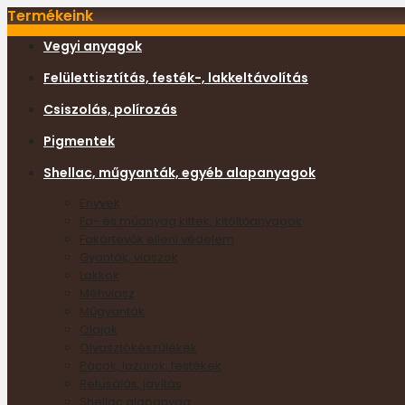
Termékeink
Vegyi anyagok
Felülettisztítás, festék-, lakkeltávolítás
Csiszolás, polírozás
Pigmentek
Shellac, műgyanták, egyéb alapanyagok
Enyvek
Fa- és műanyag kittek, kitöltőanyagok
Fakártevők elleni védelem
Gyanták, viaszok
Lakkok
Méhviasz
Műgyanták
Olajok
Olvasztókészülékek
Pácok, lazúrok, festékek
Retusálás, javítás
Shellac alapanyag