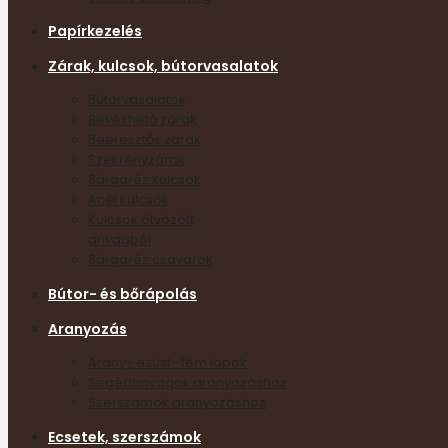
Papírkezelés
Zárak, kulcsok, bútorvasalatok
Bútorvasalatok
Bevéshető zárak
Beeresztős zárak
Szekrényzárak
Sárgaréz kulcsok
Acél kulcsok
Kulcsok ötvözött
anyagból
Sárgaréz csavarok
Bútor- és bőrápolás
Aranyozás
Arany- ezüst- fém lapok
Segédanyagok aranyozáshoz
Szerszámok aranyozáshoz
Ecsetek, szerszámok