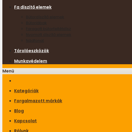
Fa díszítő elemek
Bútordíszítő elemek
Bútorlábak
Faragott bútorfeltétdísz
Nyomott díszítő elemek
Nádfonat
Tárolóeszközök
Munkavédelem
Menü
Kategóriák
Forgalmazott márkák
Blog
Kapcsolat
Rólunk