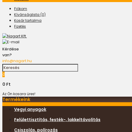
Fiókom
Kívánságlista (0)
Kosár tartalma
Fizetés
Kérdése
van?
info@nagart.hu
0
0 Ft
Az Ön kosara üres!
Termékeink
Vegyi anyagok
Felülettisztítás, festék-, lakkeltávolítás
Csiszolás, polírozás