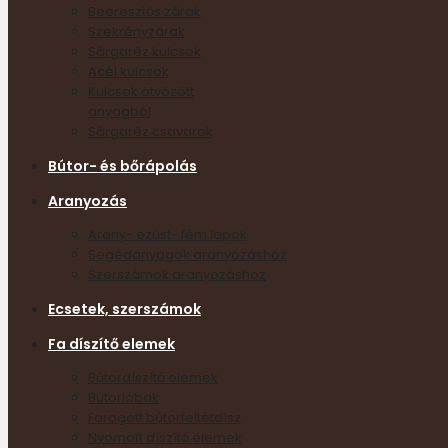
Beeresztős zárak
Szekrényzárak
Sárgaréz kulcsok
Acél kulcsok
Kulcsok ötvözött
anyagból
Sárgaréz csavarok
Bútor- és bőrápolás
Aranyozás
Arany- ezüst- fém lapok
Segédanyagok aranyozáshoz
Szerszámok aranyozáshoz
Ecsetek, szerszámok
Fa díszítő elemek
Bútordíszítő elemek
Bútorlábak
Faragott bútorfeltétdísz
Nyomott díszítő elemek