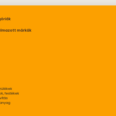
óriák
almazott márkák
zülékek
ok, festékek
vítás
panyag