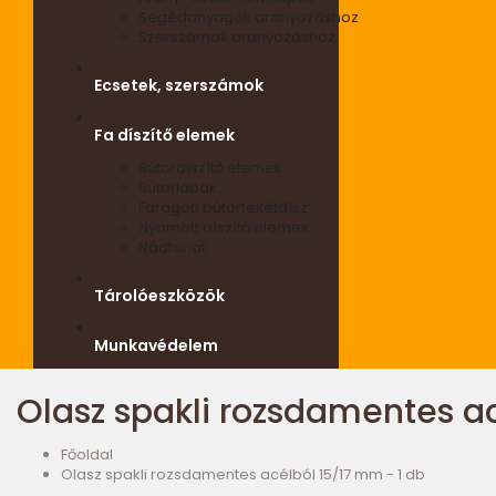
Segédanyagok aranyozáshoz
Szerszámok aranyozáshoz
Ecsetek, szerszámok
Fa díszítő elemek
Bútordíszítő elemek
Bútorlábak
Faragott bútorfeltétdísz
Nyomott díszítő elemek
Nádfonat
Tárolóeszközök
Munkavédelem
Olasz spakli rozsdamentes ac
Főoldal
Olasz spakli rozsdamentes acélból 15/17 mm - 1 db