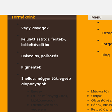
Termékeink
Menü
Vegyi anyagok
Kateg
Felülettisztítás, festék-,
Forg
lakkeltávolítás
Blog
Csiszolás, polírozás
Pigmentek
Shellac, műgyanták, egyéb
alapanyagok
Enyvek
Műgyanták
Fa- és műanyag kittek,
Olajok
kitöltőanyagok
Olvasztókés
Fakártevők elleni
Pácok, lazúr
védelem
Retusálás, ja