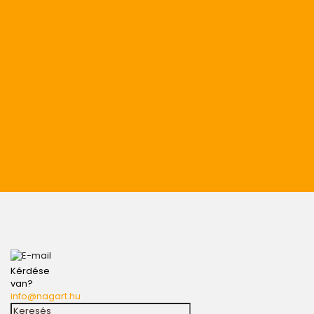
Kérdése
van?
info@nagart.hu