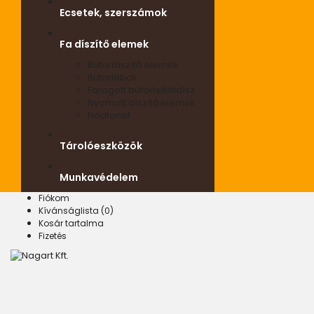
Ecsetek, szerszámok
Fa díszítő elemek
Bútordíszítő elemek
Bútorlábak
Faragott bútorfeltétdísz
Nyomott díszítő elemek
Nádfonat
Tárolóeszközök
Munkavédelem
Fiókom
Kívánságlista (0)
Kosár tartalma
Fizetés