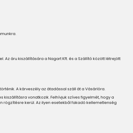
zámunkra.
Az áru kiszállítására a Nagart Kft. és a Szállító között létrejött
történik. A kárveszély az átadással száll át a Vásárlóra.
iszállításra vonatkozik. Felhívjuk szíves figyelmét, hogy a
n rögzítésre kerül. Az ilyen esetekből fakadó kellemetlenség