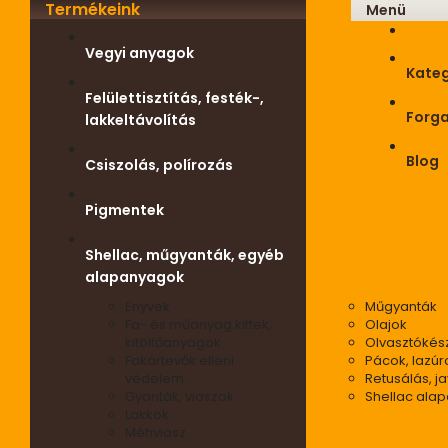
Termékeink
Menü
Vegyi anyagok
Kateg
Felülettisztítás, festék-,
Forg
lakkeltávolítás
Blog
Csiszolás, polírozás
Pigmentek
Shellac, műgyanták, egyéb
alapanyagok
Enyvek
Műgyanták
Fa- és műanyag kittek,
Olajok
kitöltőanyagok
Olvasztókés
Fakártevők elleni
Pácok, lazúr
védelem
Retusálás, ja
Gyanták, viaszok
Shellac ala
Lakkok
Méhviasz