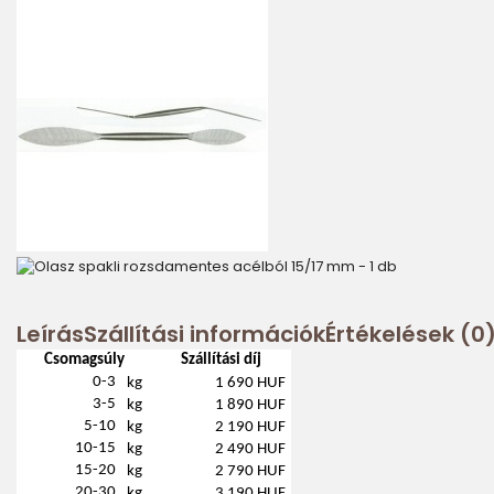
Leírás
Szállítási információk
Értékelések (0
Csomagsúly
Szállítási díj
0-3
kg
1 690 HUF
3-5
kg
1 890 HUF
5-10
kg
2 190 HUF
10-15
kg
2 490 HUF
15-20
kg
2 790 HUF
20-30
kg
3 190 HUF