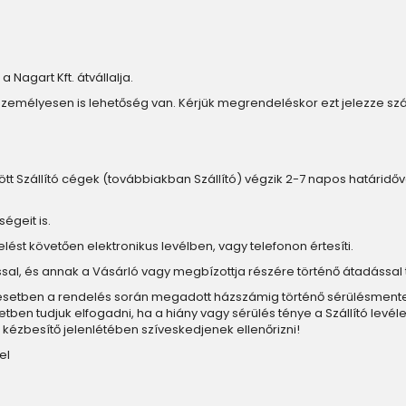
a Nagart Kft. átvállalja.
személyesen is lehetőség van. Kérjük megrendeléskor ezt jelezze s
ött Szállító cégek (továbbiakban Szállító) végzik 2-7 napos határidővel. 
égeit is.
elést követően elektronikus levélben, vagy telefonon értesíti.
ítással, és annak a Vásárló vagy megbízottja részére történő átadással 
n esetben a rendelés során megadott házszámig történő sérülésmentes k
n tudjuk elfogadni, ha a hiány vagy sérülés ténye a Szállító levéle
kézbesítő jelenlétében szíveskedjenek ellenőrizni!
el