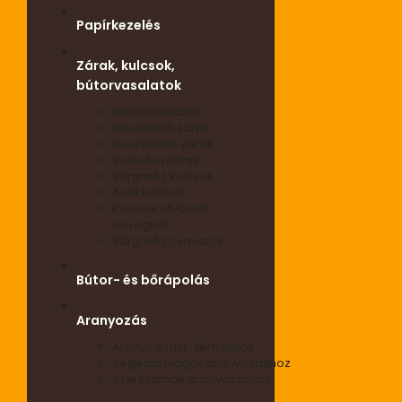
Papírkezelés
Zárak, kulcsok,
bútorvasalatok
Bútorvasalatok
Bevéshető zárak
Beeresztős zárak
Szekrényzárak
Sárgaréz kulcsok
Acél kulcsok
Kulcsok ötvözött
anyagból
Sárgaréz csavarok
Bútor- és bőrápolás
Aranyozás
Arany- ezüst- fém lapok
Segédanyagok aranyozáshoz
Szerszámok aranyozáshoz