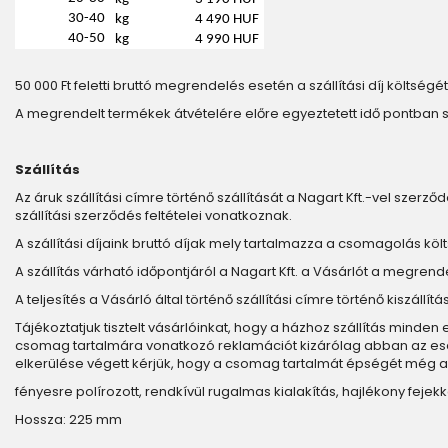
30-40
kg
4 490 HUF
40-50
kg
4 990 HUF
50 000 Ft feletti bruttó megrendelés esetén a szállítási díj költségét 
A megrendelt termékek átvételére előre egyeztetett idő pontban 
Szállítás
Az áruk szállítási címre történő szállítását a Nagart Kft.-vel szerződ
szállítási szerződés feltételei vonatkoznak.
A szállítási díjaink bruttó díjak mely tartalmazza a csomagolás költs
A szállítás várható időpontjáról a Nagart Kft. a Vásárlót a megrend
A teljesítés a Vásárló által történő szállítási címre történő kiszáll
Tájékoztatjuk tisztelt vásárlóinkat, hogy a házhoz szállítás minde
csomag tartalmára vonatkozó reklamációt kizárólag abban az esetbe
elkerülése végett kérjük, hogy a csomag tartalmát épségét még a 
fényesre polírozott, rendkívül rugalmas kialakítás, hajlékony fejekk
Hossza: 225 mm