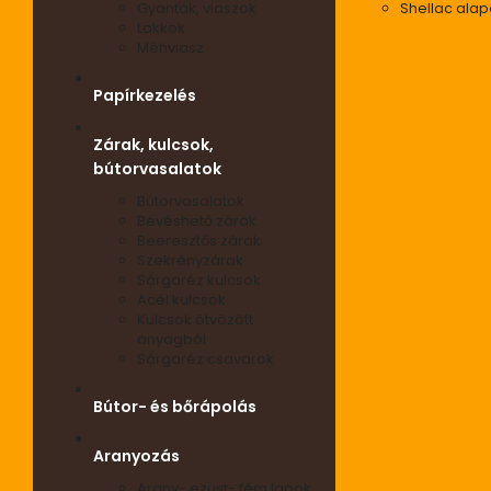
Gyanták, viaszok
Shellac ala
Lakkok
Méhviasz
Papírkezelés
Zárak, kulcsok,
bútorvasalatok
Bútorvasalatok
Bevéshető zárak
Beeresztős zárak
Szekrényzárak
Sárgaréz kulcsok
Acél kulcsok
Kulcsok ötvözött
anyagból
Sárgaréz csavarok
Bútor- és bőrápolás
Aranyozás
Arany- ezüst- fém lapok