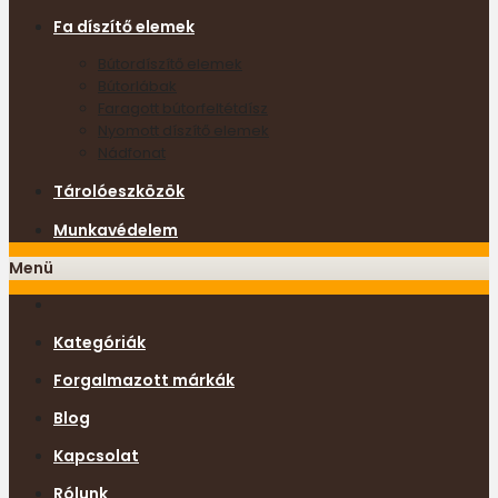
Fa díszítő elemek
Bútordíszítő elemek
Bútorlábak
Faragott bútorfeltétdísz
Nyomott díszítő elemek
Nádfonat
Tárolóeszközök
Munkavédelem
Menü
Kategóriák
Forgalmazott márkák
Blog
Kapcsolat
Rólunk