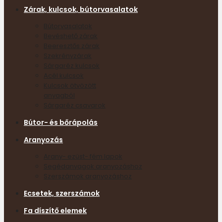
Zárak, kulcsok, bútorvasalatok
Bútorvasalatok
Bevéshető zárak
Beeresztős zárak
Szekrényzárak
Sárgaréz kulcsok
Acél kulcsok
Kulcsok ötvözött
anyagból
Sárgaréz csavarok
Bútor- és bőrápolás
Aranyozás
Arany- ezüst- fém lapok
Segédanyagok aranyozáshoz
Szerszámok aranyozáshoz
Ecsetek, szerszámok
Fa díszítő elemek