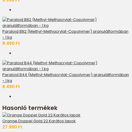
9.990 Ft
Paraloid B82 (Methyl-Methacrylat-Copolymer) granulátformában
- 1 kg
8.490 Ft
Paraloid B44 (Methyl-Methacrylat-Copolymer) granulátformában
- 1 kg
8.490 Ft
Hasonló termékek
Orange Doppel Gold 22 Karátos lapok
27.990 Ft