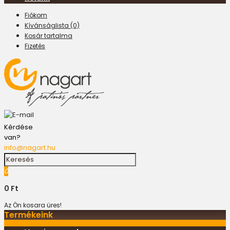
Fiókom
Kívánságlista (0)
Kosár tartalma
Fizetés
Kérdése
van?
info@nagart.hu
0
0 Ft
Az Ön kosara üres!
Termékeink