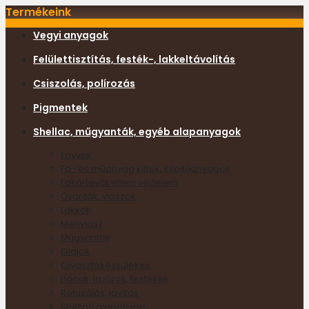
Termékeink
Vegyi anyagok
Felülettisztítás, festék-, lakkeltávolítás
Csiszolás, polírozás
Pigmentek
Shellac, műgyanták, egyéb alapanyagok
Enyvek
Fa- és műanyag kittek, kitöltőanyagok
Fakártevők elleni védelem
Gyanták, viaszok
Lakkok
Méhviasz
Műgyanták
Olajok
Olvasztókészülékek
Pácok, lazúrok, festékek
Retusálás, javítás
Shellac alapanyag