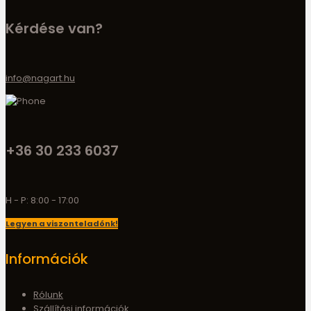
Kérdése van?
info@nagart.hu
+36 30 233 6037
H - P: 8:00 - 17:00
Legyen a viszonteladónk!
Információk
Rólunk
Szállítási információk