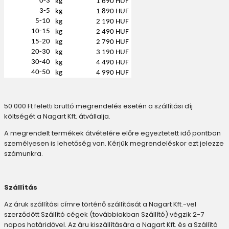
0-3
kg
1 690 HUF
3-5
kg
1 890 HUF
5-10
kg
2 190 HUF
10-15
kg
2 490 HUF
15-20
kg
2 790 HUF
20-30
kg
3 190 HUF
30-40
kg
4 490 HUF
40-50
kg
4 990 HUF
50 000 Ft feletti bruttó megrendelés esetén a szállítási díj
költségét a Nagart Kft. átvállalja.
A megrendelt termékek átvételére előre egyeztetett idő pontban
személyesen is lehetőség van. Kérjük megrendeléskor ezt jelezze
számunkra.
Szállítás
Az áruk szállítási címre történő szállítását a Nagart Kft.-vel
szerződött Szállító cégek (továbbiakban Szállító) végzik 2-7
napos határidővel. Az áru kiszállítására a Nagart Kft. és a Szállító