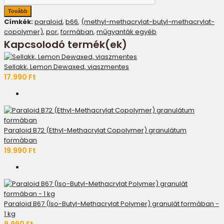
Tovább
Címkék:
paraloid
,
b66
,
(methyl-methacrylat-butyl-methacrylat-
copolymer)
,
por
,
formában
,
műgyanták egyéb
Kapcsolodó termék(ek)
Sellakk, Lemon Dewaxed, viaszmentes
17.990 Ft
Paraloid B72 (Ethyl-Methacrylat Copolymer) granulátum
formában
19.990 Ft
Paraloid B67 (Iso-Butyl-Methacrylat Polymer) granulát formában -
1 kg