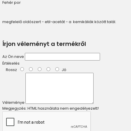
Fehér por
megfelelő oldószert - etil-acetát - a kemikáliák között talál.
Írjon véleményt a termékről
Az Ön neve
Értékelés
Rossz
Jó
Véleménye
Megjegyzés:
HTML használata nem engedélyezett!