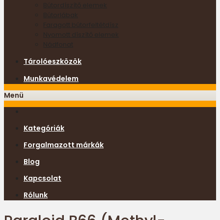
Bútordíszítő elemek
Bútorlábak
Faragott bútorfeltétdísz
Nyomott díszítő elemek
Nádfonat
Tárolóeszközök
Munkavédelem
Menü
Kategóriák
Forgalmazott márkák
Blog
Kapcsolat
Rólunk