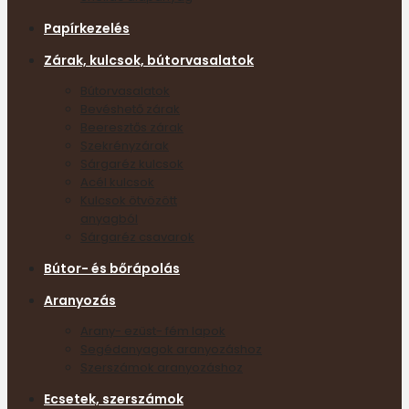
Papírkezelés
Zárak, kulcsok, bútorvasalatok
Bútorvasalatok
Bevéshető zárak
Beeresztős zárak
Szekrényzárak
Sárgaréz kulcsok
Acél kulcsok
Kulcsok ötvözött
anyagból
Sárgaréz csavarok
Bútor- és bőrápolás
Aranyozás
Arany- ezüst- fém lapok
Segédanyagok aranyozáshoz
Szerszámok aranyozáshoz
Ecsetek, szerszámok