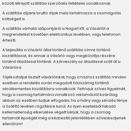
között létrejött szállítási szerződés feltételei vonatkoznak.
A szállítási díjaink bruttó díjak mely tartalmazza a csomagolás
költségeit is.
A szállítás várható időpontjáról a Nagart Kft. a Vásárlót a
megrendelést követően elektronikus levélben, vagy telefonon
értesíti.
A teljesítés a Vásárló által történő szállítási címre történő
kiszállítással, és annak a Vásárló vagy megbízottja részére
történő átadással történik. A kárveszély az átadással száll át a
Vásárlóra.
Tájékoztatjuk tisztelt vásárlóinkat, hogy a házhoz szállítás minden
esetben a rendelés során megadott házszámig történő
sérülésmentes kiszállításra vonatkozik. Felhívjuk szíves figyelmét,
hogy a csomag tartalmára vonatkozó reklamációt kizárólag
abban az esetben tudjuk elfogadni, ha a hiány vagy sérülés ténye
a Szállító levélen rögzítésre kerül. Az ilyen esetekből fakadó
kellemetlenség elkerülése végett kérjük, hogy a csomag
tartalmát épségét még a kézbesítő jelenlétében szíveskedjenek
ellenőrizni!