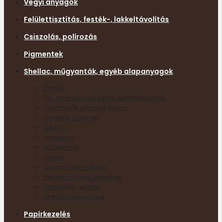
Vegyi anyagok
Felülettisztítás, festék-, lakkeltávolítás
Csiszolás, polírozás
Pigmentek
Shellac, műgyanták, egyéb alapanyagok
Enyvek
Fa- és műanyag kittek, kitöltőanyagok
Fakártevők elleni védelem
Gyanták, viaszok
Lakkok
Méhviasz
Műgyanták
Olajok
Olvasztókészülékek
Pácok, lazúrok, festékek
Retusálás, javítás
Shellac alapanyag
Papírkezelés