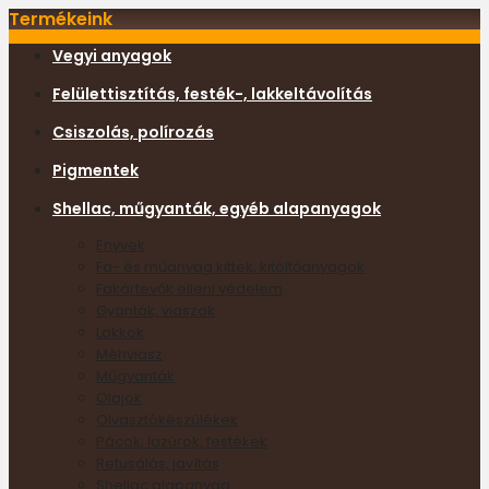
Termékeink
Vegyi anyagok
Felülettisztítás, festék-, lakkeltávolítás
Csiszolás, polírozás
Pigmentek
Shellac, műgyanták, egyéb alapanyagok
Enyvek
Fa- és műanyag kittek, kitöltőanyagok
Fakártevők elleni védelem
Gyanták, viaszok
Lakkok
Méhviasz
Műgyanták
Olajok
Olvasztókészülékek
Pácok, lazúrok, festékek
Retusálás, javítás
Shellac alapanyag