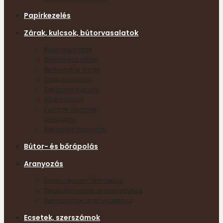
Papírkezelés
Zárak, kulcsok, bútorvasalatok
Bútorvasalatok
Bevéshető zárak
Beeresztős zárak
Szekrényzárak
Sárgaréz kulcsok
Acél kulcsok
Kulcsok ötvözött
anyagból
Sárgaréz csavarok
Bútor- és bőrápolás
Aranyozás
Arany- ezüst- fém lapok
Segédanyagok aranyozáshoz
Szerszámok aranyozáshoz
Ecsetek, szerszámok