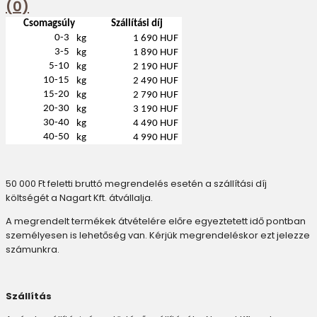
(0)
Csomagsúly
Szállítási díj
0-3
kg
1 690 HUF
3-5
kg
1 890 HUF
5-10
kg
2 190 HUF
10-15
kg
2 490 HUF
15-20
kg
2 790 HUF
20-30
kg
3 190 HUF
30-40
kg
4 490 HUF
40-50
kg
4 990 HUF
50 000 Ft feletti bruttó megrendelés esetén a szállítási díj
költségét a Nagart Kft. átvállalja.
A megrendelt termékek átvételére előre egyeztetett idő pontban
személyesen is lehetőség van. Kérjük megrendeléskor ezt jelezze
számunkra.
Szállítás