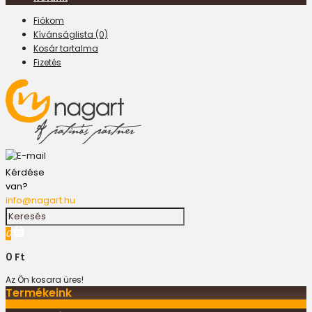
Fiókom
Kívánságlista (0)
Kosár tartalma
Fizetés
Kérdése
van?
info@nagart.hu
0
0 Ft
Az Ön kosara üres!
Termékeink