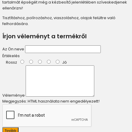
tartalmát épségét még a kézbesítő jelenlétében szíveskedjenek
ellenőrizni!
Tisztításhoz, polírozáshoz, viaszoláshoz, olajok felültre való
felhordására.
Írjon véleményt a termékről
Az Ön neve
Értékelés
Rossz
Jó
Véleménye
Megjegyzés:
HTML használata nem engedélyezett!
Tovább