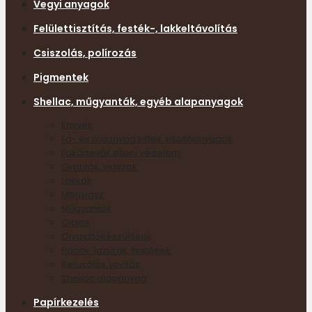
Vegyi anyagok
Felülettisztítás, festék-, lakkeltávolítás
Csiszolás, polírozás
Pigmentek
Shellac, műgyanták, egyéb alapanyagok
Enyvek
Fa- és műanyag kittek, kitöltőanyagok
Fakártevők elleni védelem
Gyanták, viaszok
Lakkok
Méhviasz
Műgyanták
Olajok
Olvasztókészülékek
Pácok, lazúrok, festékek
Retusálás, javítás
Shellac alapanyag
Papírkezelés