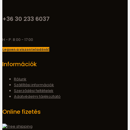
+36 30 233 6037
H - P: 8:00 - 17:00
Legyen a viszonteladónk!
Információk
Rólunk
Szállítási információk
Szerződési feltételek
Adatvédelmi tájékoztató
Online fizetés