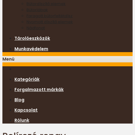
Bútordíszítő elemek
Bútorlábak
Faragott bútorfeltétdísz
Nyomott díszítő elemek
Nádfonat
Tárolóeszközök
Munkavédelem
Menü
Kategóriák
Forgalmazott márkák
Blog
Kapcsolat
Rólunk