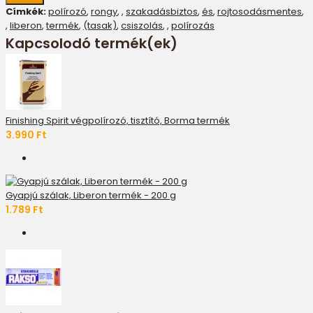
Címkék:
polírozó
,
rongy
,
,
szakadásbiztos
,
és
,
rojtosodásmentes
,
,
liberon
,
termék
,
(tasak)
,
csiszolás
,
,
polírozás
Kapcsolodó termék(ek)
Finishing Spirit végpolírozó, tisztító, Borma termék
3.990 Ft
Gyapjú szálak, Liberon termék - 200 g
1.789 Ft