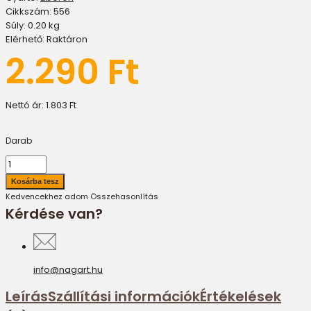
Cikkszám:
556
Súly:
0.20
kg
Elérhető:
Raktáron
2.290 Ft
Nettó ár:
1.803 Ft
Darab
Kedvencekhez adom
Összehasonlítás
Kérdése van?
info@nagart.hu
Leírás
Szállítási információk
Értékelések