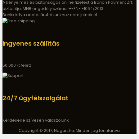
A kényelmes és biztonságos online fizetést a Barion Payment Zrt.
biztosítja, MNB engedély száma: H-EN-I-1064/2013.
Bankkártya adatai áruházunkhoz nem jutnak el.
Ingyenes szállítás
50 000 Ft felett
24/7 ügyfélszolgálat
Kérdéseire szívesen válaszolunk
Copyright © 2017, Nagart.hu, Minden jog fenntartva.