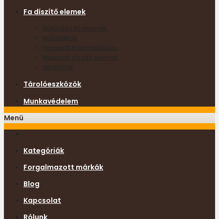
Fa díszítő elemek
Bútordíszítő elemek
Bútorlábak
Faragott bútorfeltétdísz
Nyomott díszítő elemek
Nádfonat
Tárolóeszközök
Munkavédelem
Menü
Kategóriák
Forgalmazott márkák
Blog
Kapcsolat
Rólunk