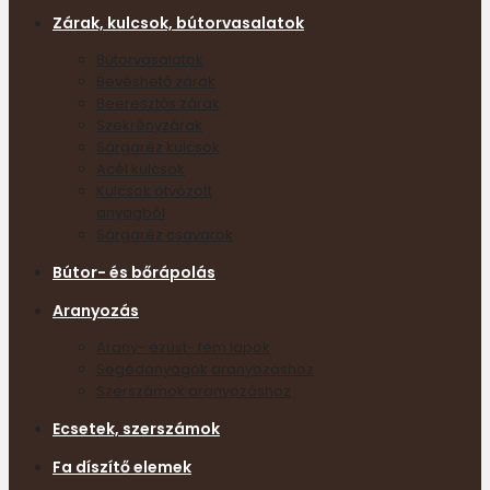
Zárak, kulcsok, bútorvasalatok
Bútorvasalatok
Bevéshető zárak
Beeresztős zárak
Szekrényzárak
Sárgaréz kulcsok
Acél kulcsok
Kulcsok ötvözött
anyagból
Sárgaréz csavarok
Bútor- és bőrápolás
Aranyozás
Arany- ezüst- fém lapok
Segédanyagok aranyozáshoz
Szerszámok aranyozáshoz
Ecsetek, szerszámok
Fa díszítő elemek