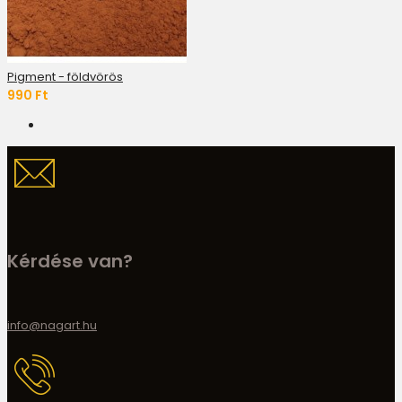
Pigment - földvörös
990 Ft
Kérdése van?
info@nagart.hu