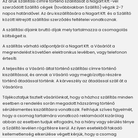
Az áruk szállítási címre történő szállítását a Nagart Kft.-vel
szerződött Szállító cégek (továbbiakban Szállító) végzik 2-7
napos határidővel. Az áru kiszállítására a Nagart Kft. és a Szállító
között létrejött szállítási szerződés feltételei vonatkoznak.
A szállítási díjaink bruttó díjak mely tartalmazza a csomagolás
költségeit is.
A szállítás várható időpontjáról a Nagart Kft. a Vásárlót a
megrendelést követően elektronikus levélben, vagy telefonon
értesíti.
A teljesítés a Vásárló által történő szállítási címre történő
kiszállítással, és annak a Vásárló vagy megbízottja részére
történő átadással történik. A kárveszély az átadással száll át a
Vásárlóra.
Tájékoztatjuk tisztelt vásárlóinkat, hogy a házhoz szállítás minden
esetben a rendelés során megadott házszámig történő
sérülésmentes kiszállításra vonatkozik. Felhívjuk szíves figyelmét,
hogy a csomag tartalmára vonatkozó reklamációt kizárólag
abban az esetben tudjuk elfogadni, ha a hiány vagy sérülés ténye
a Szállító levélen rögzítésre kerül. Az ilyen esetekből fakadó
kellemetlenség elkerülése végett kérjük, hogy a csomag