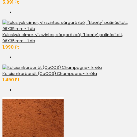
5.991 Ft
Kulcslyuk címer, vízszintes, sárgarézből, "Liberty" patinásított,
96X35 mm - 1 db
1.990 Ft
Kalciumkarbonát (CaCO3) Champagne-i kréta
1.490 Ft