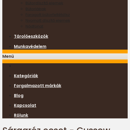
Bútordíszítő elemek
Bútorlábak
Faragott bútorfeltétdísz
Nyomott díszítő elemek
Nádfonat
Tárolóeszközök
Munkavédelem
Menü
Kategóriák
Forgalmazott márkák
Blog
Kapcsolat
Rólunk