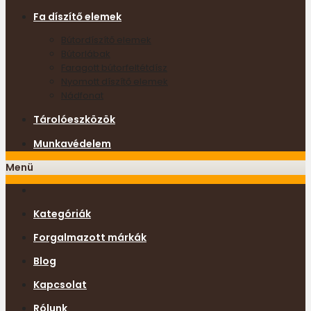
Fa díszítő elemek
Bútordíszítő elemek
Bútorlábak
Faragott bútorfeltétdísz
Nyomott díszítő elemek
Nádfonat
Tárolóeszközök
Munkavédelem
Menü
Kategóriák
Forgalmazott márkák
Blog
Kapcsolat
Rólunk