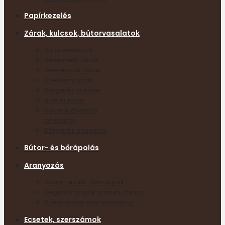
Papírkezelés
Zárak, kulcsok, bútorvasalatok
Bútorvasalatok
Bevéshető zárak
Beeresztős zárak
Szekrényzárak
Sárgaréz kulcsok
Acél kulcsok
Kulcsok ötvözött
anyagból
Sárgaréz csavarok
Bútor- és bőrápolás
Aranyozás
Arany- ezüst- fém lapok
Segédanyagok aranyozáshoz
Szerszámok aranyozáshoz
Ecsetek, szerszámok