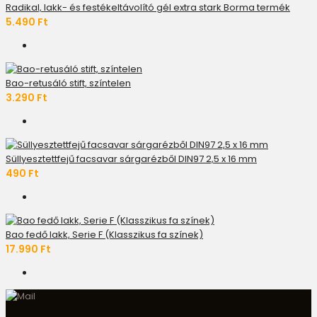
Radikal, lakk- és festékeltávolító gél extra stark Borma termék
5.490 Ft
Bao-retusáló stift, színtelen
3.290 Ft
Süllyesztettfejű facsavar sárgarézből DIN97 2,5 x 16 mm
490 Ft
Bao fedő lakk, Serie F (Klasszikus fa színek)
17.990 Ft