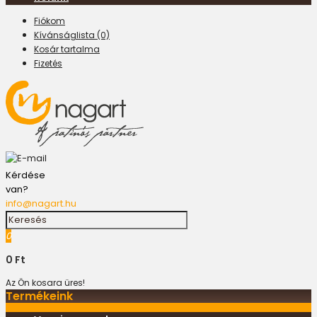
Fiókom
Kívánságlista (0)
Kosár tartalma
Fizetés
Kérdése
van?
info@nagart.hu
0
0 Ft
Az Ön kosara üres!
Termékeink