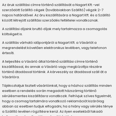
Az áruk szállítási címre történő szállítását a Nagart Kft.-vel
szerződött Szállító cégek (továbbiakban Szállító) végzik 2-7
napos határidővel. Az áru kiszállítására a Nagart Kft. és a Szállító
között létrejött szállítási szerződés feltételei vonatkoznak.
A szállítási díjaink bruttó díjak mely tartalmazza a csomagolás
költségeit is.
A szállítás várható időpontjáról a Nagart Kft. a Vásárlót a
megrendelést követően elektronikus levélben, vagy telefonon
értesíti.
A teljesítés a Vásárló által történő szállítási címre történő
kiszállítással, és annak a Vásárló vagy megbízottja részére
történő átadással történik. A kárveszély az átadással száll át a
Vásárlóra.
Tájékoztatjuk tisztelt vásárlóinkat, hogy a házhoz szállítás minden
esetben a rendelés során megadott házszámig történő
sérülésmentes kiszállításra vonatkozik. Felhívjuk szíves figyelmét,
hogy a csomag tartalmára vonatkozó reklamációt kizárólag
abban az esetben tudjuk elfogadni, ha a hiány vagy sérülés ténye
a Szállító levélen rögzítésre kerül. Az ilyen esetekből fakadó