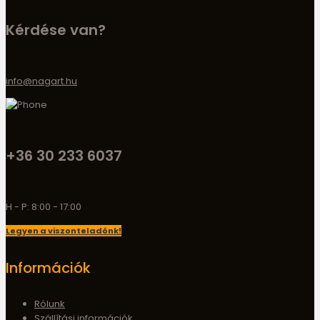
Kérdése van?
info@nagart.hu
+36 30 233 6037
H - P: 8:00 - 17:00
Legyen a viszonteladónk!
Információk
Rólunk
Szállítási információk