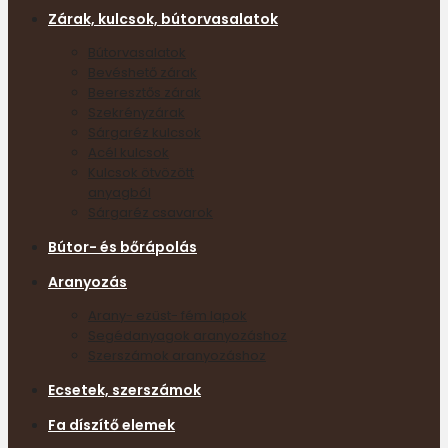
Zárak, kulcsok, bútorvasalatok
Bútorvasalatok
Bevéshető zárak
Beeresztős zárak
Szekrényzárak
Sárgaréz kulcsok
Acél kulcsok
Kulcsok ötvözött
anyagból
Sárgaréz csavarok
Bútor- és bőrápolás
Aranyozás
Arany- ezüst- fém lapok
Segédanyagok aranyozáshoz
Szerszámok aranyozáshoz
Ecsetek, szerszámok
Fa díszítő elemek