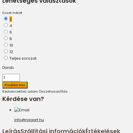
Lehetséges választások
Ecset méret
2
4
6
8
10
12
Teljes sorozat
Darab
Kedvencekhez adom
Összehasonlítás
Kérdése van?
info@nagart.hu
Leírás
Szállítási információk
Értékelések