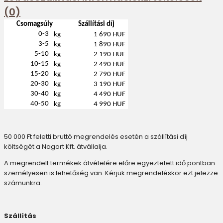
(0)
Csomagsúly
Szállítási díj
0-3
kg
1 690 HUF
3-5
kg
1 890 HUF
5-10
kg
2 190 HUF
10-15
kg
2 490 HUF
15-20
kg
2 790 HUF
20-30
kg
3 190 HUF
30-40
kg
4 490 HUF
40-50
kg
4 990 HUF
50 000 Ft feletti bruttó megrendelés esetén a szállítási díj
költségét a Nagart Kft. átvállalja.
A megrendelt termékek átvételére előre egyeztetett idő pontban
személyesen is lehetőség van. Kérjük megrendeléskor ezt jelezze
számunkra.
Szállítás