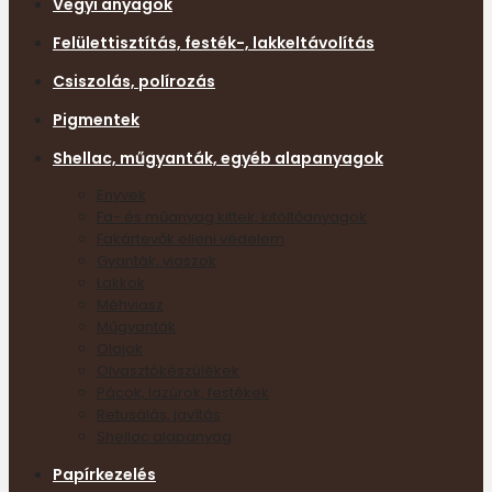
Vegyi anyagok
Felülettisztítás, festék-, lakkeltávolítás
Csiszolás, polírozás
Pigmentek
Shellac, műgyanták, egyéb alapanyagok
Enyvek
Fa- és műanyag kittek, kitöltőanyagok
Fakártevők elleni védelem
Gyanták, viaszok
Lakkok
Méhviasz
Műgyanták
Olajok
Olvasztókészülékek
Pácok, lazúrok, festékek
Retusálás, javítás
Shellac alapanyag
Papírkezelés