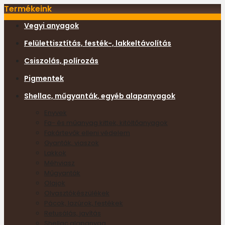
Termékeink
Vegyi anyagok
Felülettisztítás, festék-, lakkeltávolítás
Csiszolás, polírozás
Pigmentek
Shellac, műgyanták, egyéb alapanyagok
Enyvek
Fa- és műanyag kittek, kitöltőanyagok
Fakártevők elleni védelem
Gyanták, viaszok
Lakkok
Méhviasz
Műgyanták
Olajok
Olvasztókészülékek
Pácok, lazúrok, festékek
Retusálás, javítás
Shellac alapanyag