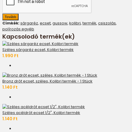
Tovább
Címkék:
sárgaréz
,
ecset
,
gussow
,
kolibri
,
termék
,
csiszolás
,
polírozás egyéb
Kapcsolodó termék(ek)
Széles sárgaréz ecset, Kolibri termék
1.990 Ft
Bronz drót ecset, széles, Kolibri termék - 1 Stück
1.140 Ft
Széles acéldrót ecset 1/2", Kolibri termék
1.140 Ft