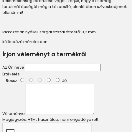
kellemetlenség elkerülése végett kérjük, hogy a csomag
tartalmát épségét még a kézbesítő jelenlétében szíveskedjenek
ellenőrizni!
lakkozatlan nyéllel, sárgarézszál átmérő: 0,2 mm
különböző méretekben
Írjon véleményt a termékről
Az Ön neve
Értékelés
Rossz
Jó
Véleménye
Megjegyzés:
HTML használata nem engedélyezett!