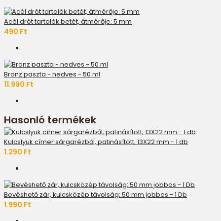
Acél drót tartalék betét, átmérője: 5 mm
490 Ft
Bronz paszta - nedves - 50 ml
11.990 Ft
Hasonló termékek
Kulcslyuk címer sárgarézből, patinásított, 13X22 mm - 1 db
1.290 Ft
Bevéshető zár, kulcsközép távolság: 50 mm jobbos - 1 Db
1.990 Ft