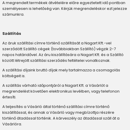
A megrendelt termékek átvételére előre egyeztetett idő pontban
személyesen is lehetőség van. Kérjük megrendeléskor ezt jelezze
számunkra.
Szállítás
Az áruk szállítási címre történő szállítását a Nagart Kft.-vel
szerződött Szállító cégek (továbbiakban Szállító) végzik 2-7
napos határidővel. Az áru kiszállítására a Nagart Kft. és a Szállító
között létrejött szállítási szerződés feltételei vonatkoznak.
A szállítási díjaink bruttó díjak mely tartalmazza a csomagolás
költségeit is.
A szállítás várható időpontjáról a Nagart Kft. a Vásárlót a
megrendelést követően elektronikus levélben, vagy telefonon
értesíti.
A teljesítés a Vásárló által történő szállítási címre történő
kiszállítással, és annak a Vásárló vagy megbízottja részére
történő átadással történik. A kárveszély az átadással száll át a
Vásárlóra.