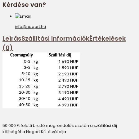
Kérdése van?
info@nagart.hu
Leírás
Szállítási információk
Értékelések
(0)
Csomagsúly
Szállítási díj
0-3
kg
1 690 HUF
3-5
kg
1 890 HUF
5-10
kg
2 190 HUF
10-15
kg
2 490 HUF
15-20
kg
2 790 HUF
20-30
kg
3 190 HUF
30-40
kg
4 490 HUF
40-50
kg
4 990 HUF
50 000 Ft feletti bruttó megrendelés esetén a szállítási díj
költségét a Nagart Kft. átvállalja.