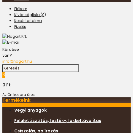
Fiókom
Kívánságlista (0)
Kosár tartalma
Fizetés
Kérdése
van?
info@nagart.hu
0
0 Ft
Az Ön kosara üres!
Termékeink
Vegyi anyagok
Felülettisztítás, festék-, lakkeltávolítás
Csiszolás, polírozás