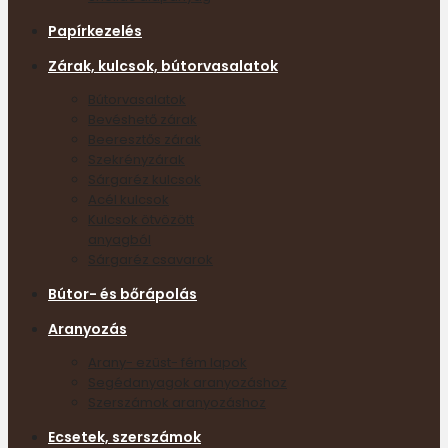
Papírkezelés
Zárak, kulcsok, bútorvasalatok
Bútorvasalatok
Bevéshető zárak
Beeresztős zárak
Szekrényzárak
Sárgaréz kulcsok
Acél kulcsok
Kulcsok ötvözött
anyagból
Sárgaréz csavarok
Bútor- és bőrápolás
Aranyozás
Arany- ezüst- fém lapok
Segédanyagok aranyozáshoz
Szerszámok aranyozáshoz
Ecsetek, szerszámok