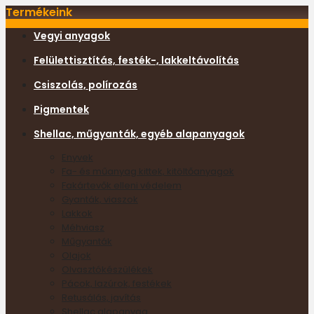
Termékeink
Vegyi anyagok
Felülettisztítás, festék-, lakkeltávolítás
Csiszolás, polírozás
Pigmentek
Shellac, műgyanták, egyéb alapanyagok
Enyvek
Fa- és műanyag kittek, kitöltőanyagok
Fakártevők elleni védelem
Gyanták, viaszok
Lakkok
Méhviasz
Műgyanták
Olajok
Olvasztókészülékek
Pácok, lazúrok, festékek
Retusálás, javítás
Shellac alapanyag