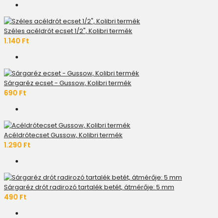
Széles acéldrót ecset 1/2", Kolibri termék
1.140 Ft
Sárgaréz ecset - Gussow, Kolibri termék
690 Ft
Acéldrótecset Gussow, Kolibri termék
1.290 Ft
Sárgaréz drót radirozó tartalék betét, átmérője: 5 mm
490 Ft