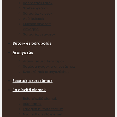
Beeresztős zárak
Szekrényzárak
Sárgaréz kulcsok
Acél kulcsok
Kulcsok ötvözött
anyagból
Sárgaréz csavarok
Bútor- és bőrápolás
Aranyozás
Arany- ezüst- fém lapok
Segédanyagok aranyozáshoz
Szerszámok aranyozáshoz
Ecsetek, szerszámok
Fa díszítő elemek
Bútordíszítő elemek
Bútorlábak
Faragott bútorfeltétdísz
Nyomott díszítő elemek