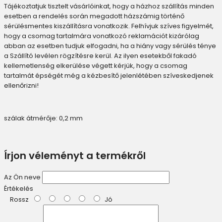
Tájékoztatjuk tisztelt vásárlóinkat, hogy a házhoz szállítás minden
esetben a rendelés során megadott házszámig történő
sérülésmentes kiszállításra vonatkozik. Felhívjuk szíves figyelmét,
hogy a csomag tartalmára vonatkozó reklamációt kizárólag
abban az esetben tudjuk elfogadni, ha a hiány vagy sérülés ténye
a Szállító levélen rögzítésre kerül. Az ilyen esetekből fakadó
kellemetlenség elkerülése végett kérjük, hogy a csomag
tartalmát épségét még a kézbesítő jelenlétében szíveskedjenek
ellenőrizni!
szálak átmérője: 0,2 mm
Írjon véleményt a termékről
Az Ön neve
Értékelés
Rossz
Jó