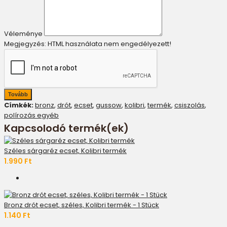
Véleménye
Megjegyzés:
HTML használata nem engedélyezett!
Tovább
Címkék:
bronz
,
drót
,
ecset
,
gussow
,
kolibri
,
termék
,
csiszolás
,
polírozás egyéb
Kapcsolodó termék(ek)
Széles sárgaréz ecset, Kolibri termék
1.990 Ft
Bronz drót ecset, széles, Kolibri termék - 1 Stück
1.140 Ft