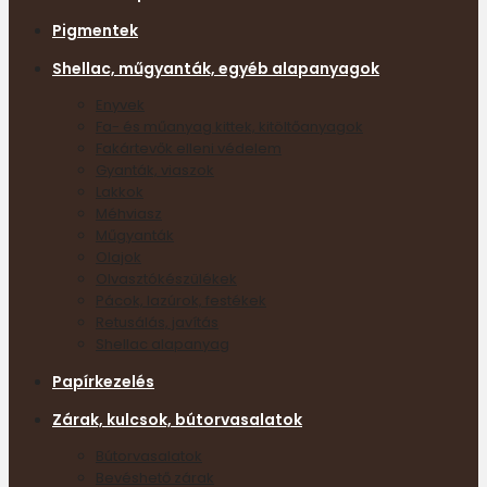
Pigmentek
Shellac, műgyanták, egyéb alapanyagok
Enyvek
Fa- és műanyag kittek, kitöltőanyagok
Fakártevők elleni védelem
Gyanták, viaszok
Lakkok
Méhviasz
Műgyanták
Olajok
Olvasztókészülékek
Pácok, lazúrok, festékek
Retusálás, javítás
Shellac alapanyag
Papírkezelés
Zárak, kulcsok, bútorvasalatok
Bútorvasalatok
Bevéshető zárak