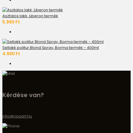
Asztalos lakk, Liberon termék
5.990 Ft
Sellakk politur Blond Spray, Borma termék - 400ml
4.990 Ft
Kérdése van?
info@nagart.hu