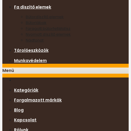
Fa díszítő elemek
Bútordíszítő elemek
Bútorlábak
Faragott bútorfeltétdísz
Nyomott díszítő elemek
Nádfonat
Tárolóeszközök
Munkavédelem
Menü
Kategóriák
Forgalmazott márkák
Blog
Kapcsolat
Rólunk