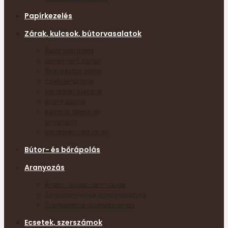
Papírkezelés
Zárak, kulcsok, bútorvasalatok
Bútorvasalatok
Bevéshető zárak
Beeresztős zárak
Szekrényzárak
Sárgaréz kulcsok
Acél kulcsok
Kulcsok ötvözött
anyagból
Sárgaréz csavarok
Bútor- és bőrápolás
Aranyozás
Arany- ezüst- fém lapok
Segédanyagok aranyozáshoz
Szerszámok aranyozáshoz
Ecsetek, szerszámok