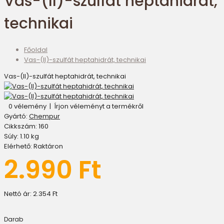
Vas-(II)-szulfát heptahidrát,
technikai
Főoldal
Vas-(II)-szulfát heptahidrát, technikai
Vas-(II)-szulfát heptahidrát, technikai
0 vélemény
|
Írjon véleményt a termékről
Gyártó:
Chempur
Cikkszám:
160
Súly:
1.10
kg
Elérhető:
Raktáron
2.990 Ft
Nettó ár:
2.354 Ft
Darab