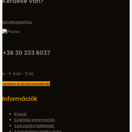
Kérdése van?
info@nagart.hu
+36 30 233 6037
H - P: 8:00 - 17:00
Legyen a viszonteladónk!
Információk
Rólunk
Szállítási információk
Szerződési feltételek
Adatvédelmi tájékoztató