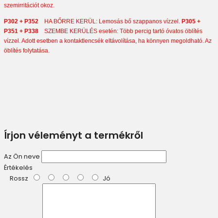
szemirritációt okoz.
P302 + P352
HA BŐRRE KERÜL: Lemosás bő szappanos vízzel.
P305 +
P351 + P338
SZEMBE KERÜLÉS esetén: Több percig tartó óvatos öblítés
vízzel. Adott esetben a kontaktlencsék eltávolítása, ha könnyen megoldható. Az
öblítés folytatása.
Írjon véleményt a termékről
Az Ön neve
Értékelés
Rossz
Jó