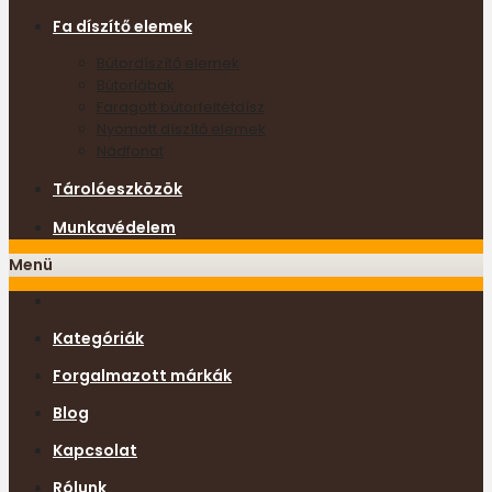
Fa díszítő elemek
Bútordíszítő elemek
Bútorlábak
Faragott bútorfeltétdísz
Nyomott díszítő elemek
Nádfonat
Tárolóeszközök
Munkavédelem
Menü
Kategóriák
Forgalmazott márkák
Blog
Kapcsolat
Rólunk