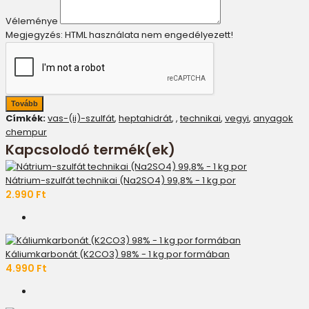
Véleménye
Megjegyzés:
HTML használata nem engedélyezett!
Tovább
Címkék:
vas-(ii)-szulfát
,
heptahidrát
,
,
technikai
,
vegyi
,
anyagok
chempur
Kapcsolodó termék(ek)
Nátrium-szulfát technikai (Na2SO4) 99,8% - 1 kg por
2.990 Ft
Káliumkarbonát (K2CO3) 98% - 1 kg por formában
4.990 Ft