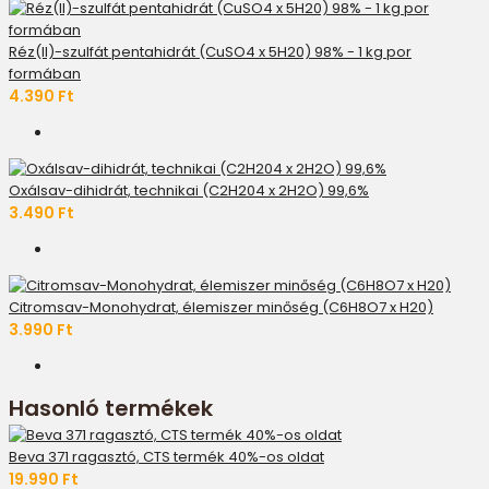
Réz(II)-szulfát pentahidrát (CuSO4 x 5H20) 98% - 1 kg por
formában
4.390 Ft
Oxálsav-dihidrát, technikai (C2H204 x 2H2O) 99,6%
3.490 Ft
Citromsav-Monohydrat, élemiszer minőség (C6H8O7 x H20)
3.990 Ft
Hasonló termékek
Beva 371 ragasztó, CTS termék 40%-os oldat
19.990 Ft