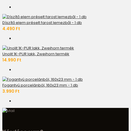
Díszítő elem préselt farost lemezből - 1 db
4.490 Ft
Unolit 1K-PUR lakk, Zweihorn termék
14.990 Ft
Fogantyú porcelánból, 160x23 mm - 1 db
3.990 Ft