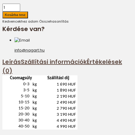
Kedvencekhez adom
Összehasonlítás
Kérdése van?
info@nagart.hu
Leírás
Szállítási információk
Értékelések
(0)
Csomagsúly
Szállítási díj
0-3
kg
1 690 HUF
3-5
kg
1 890 HUF
5-10
kg
2 190 HUF
10-15
kg
2 490 HUF
15-20
kg
2 790 HUF
20-30
kg
3 190 HUF
30-40
kg
4 490 HUF
40-50
kg
4 990 HUF