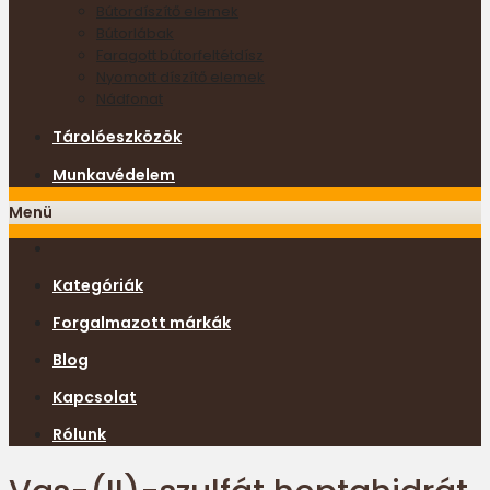
Bútordíszítő elemek
Bútorlábak
Faragott bútorfeltétdísz
Nyomott díszítő elemek
Nádfonat
Tárolóeszközök
Munkavédelem
Menü
Kategóriák
Forgalmazott márkák
Blog
Kapcsolat
Rólunk