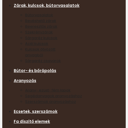
Zárak, kulcsok, bútorvasalatok
Bútorvasalatok
Bevéshető zárak
Beeresztős zárak
Szekrényzárak
Sárgaréz kulcsok
Acél kulcsok
Kulcsok ötvözött
anyagból
Sárgaréz csavarok
Bútor- és bőrápolás
Aranyozás
Arany- ezüst- fém lapok
Segédanyagok aranyozáshoz
Szerszámok aranyozáshoz
Ecsetek, szerszámok
Fa díszítő elemek