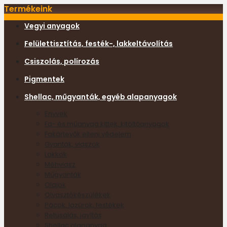
Termékeink
Vegyi anyagok
Felülettisztítás, festék-, lakkeltávolítás
Csiszolás, polírozás
Pigmentek
Shellac, műgyanták, egyéb alapanyagok
Enyvek
Fa- és műanyag kittek, kitöltőanyagok
Fakártevők elleni védelem
Gyanták, viaszok
Lakkok
Méhviasz
Műgyanták
Olajok
Olvasztókészülékek
Pácok, lazúrok, festékek
Retusálás, javítás
Shellac alapanyag