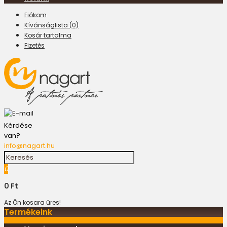
Fiókom
Kívánságlista (0)
Kosár tartalma
Fizetés
Kérdése
van?
info@nagart.hu
0
0 Ft
Az Ön kosara üres!
Termékeink