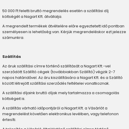
50 000 Ft feletti bruttó megrendelés esetén a szállítási díj
költségét a Nagart Kft. átvállalja.
A megrendelt termékek átvételére előre egyeztetett idő pontban
személyesen is lehetőség van. Kérjük megrendeléskor ezt jelezze
számunkra.
Szállítás
Az áruk szállítási címre történő szállítását a Nagart Kft.-vel
szerződött Szállító cégek (továbbiakban Szállító) végzik 2-7
napos határidővel. Az áru kiszállítására a Nagart Kft. és a Szállító
között létrejött szállítási szerződés feltételei vonatkoznak.
A szállítási díjaink bruttó díjak mely tartalmazza a csomagolás
költségeit is.
A szállítás várható időpontjáról a Nagart Kft. a Vásárlót a
megrendelést követően elektronikus levélben, vagy telefonon
értesíti.