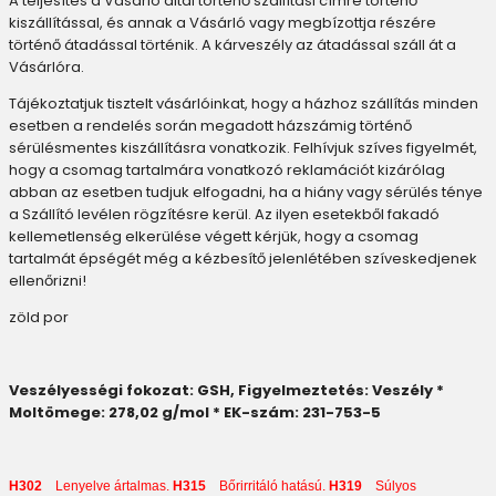
A teljesítés a Vásárló által történő szállítási címre történő
kiszállítással, és annak a Vásárló vagy megbízottja részére
történő átadással történik. A kárveszély az átadással száll át a
Vásárlóra.
Tájékoztatjuk tisztelt vásárlóinkat, hogy a házhoz szállítás minden
esetben a rendelés során megadott házszámig történő
sérülésmentes kiszállításra vonatkozik. Felhívjuk szíves figyelmét,
hogy a csomag tartalmára vonatkozó reklamációt kizárólag
abban az esetben tudjuk elfogadni, ha a hiány vagy sérülés ténye
a Szállító levélen rögzítésre kerül. Az ilyen esetekből fakadó
kellemetlenség elkerülése végett kérjük, hogy a csomag
tartalmát épségét még a kézbesítő jelenlétében szíveskedjenek
ellenőrizni!
zöld por
Veszélyességi fokozat: GSH, F
igyelmeztetés: Veszély
*
Moltömege: 278,02 g/mol * EK-szám: 231-753-5
H302
Lenyelve ártalmas.
H315
Bőrirritáló hatású.
H319
Súlyos