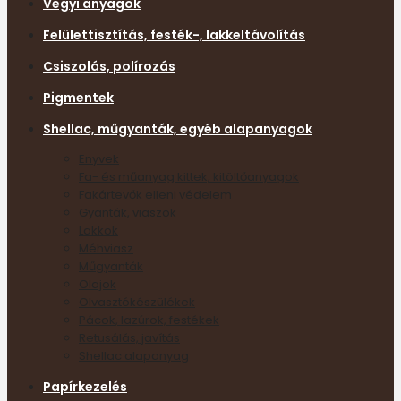
Vegyi anyagok
Felülettisztítás, festék-, lakkeltávolítás
Csiszolás, polírozás
Pigmentek
Shellac, műgyanták, egyéb alapanyagok
Enyvek
Fa- és műanyag kittek, kitöltőanyagok
Fakártevők elleni védelem
Gyanták, viaszok
Lakkok
Méhviasz
Műgyanták
Olajok
Olvasztókészülékek
Pácok, lazúrok, festékek
Retusálás, javítás
Shellac alapanyag
Papírkezelés