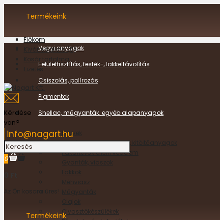
Termékeink
Fiókom
Vegyi anyagok
Kívánságlista (0)
Kosár tartalma
Felülettisztítás, festék-, lakkeltávolítás
Fizetés
Csiszolás, polírozás
Pigmentek
Kérdése
Shellac, műgyanták, egyéb alapanyagok
van?
info@nagart.hu
Enyvek
Fa- és műanyag kittek, kitöltőanyagok
Fakártevők elleni védelem
0
Gyanták, viaszok
Lakkok
0 Ft
Méhviasz
Az Ön kosara üres!
Műgyanták
Olajok
Olvasztókészülékek
Termékeink