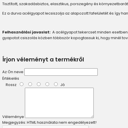
Tisztított, szakadásbiztos, elasztikus, porszegény és környezetba
Ez a durva acélgyapot lecsiszolja az alapozott fafelületét és így ha
Felhasználási javaslat:
A acélgyapot tekercset minden esetben vá
gyapotot csiszolás közben többször kopogtassuk ki, hogy minél to
Írjon véleményt a termékről
Az Ön neve
Értékelés
Rossz
Jó
Véleménye
Megjegyzés:
HTML használata nem engedélyezett!