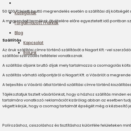
50 000 Ft feletti bruttó megrendelés esetén a szállítási díj költségét a
Kategóriák
A megrendelt termékek átvételére előre egyeztetett idő pontban s
Forgalmazott márkák
Blog
Szállítás
Kapcsolat
Az áruk szállítási címre történő szállítását a Nagart Kft.-vel szerződö
Rólunk
szállítási szerződés feltételei vonatkoznak.
A szállítási díjaink bruttó díjak mely tartalmazza a csomagolás költsé
A szállítás várható időpontjáról a Nagart Kft. a Vásárlót a megrende
A teljesítés a Vásárló által történő szállítási címre történő kiszállí
Tájékoztatjuk tisztelt vásárlóinkat, hogy a házhoz szállítás minde
tartalmára vonatkozó reklamációt kizárólag abban az esetben tudjuk
végett kérjük, hogy a csomag tartalmát épségét még a kézbesítő je
Polírozáshoz, csiszoláshoz és tisztításhoz különféle felületeken mint