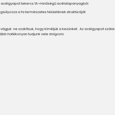
rát acélgyapot tekercs 1A-minőségű acélalapanyagból.
ngsúlyozza a fa természetes felületének struktúráját.
gjuk ne szakítsuk, hogy kíméljük a kezünket. Az acélgyapot szálai a
vább hatékonyan tudjunk vele dolgozni.