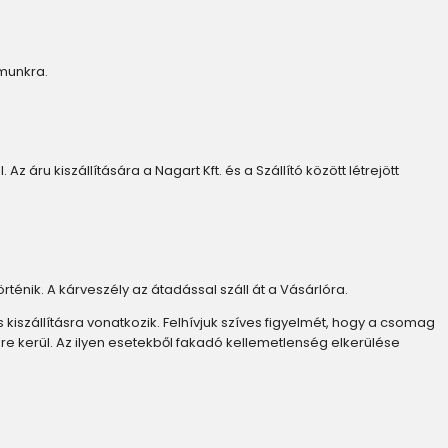
ámunkra.
z áru kiszállítására a Nagart Kft. és a Szállító között létrejött
örténik. A kárveszély az átadással száll át a Vásárlóra.
kiszállításra vonatkozik. Felhívjuk szíves figyelmét, hogy a csomag
re kerül. Az ilyen esetekből fakadó kellemetlenség elkerülése