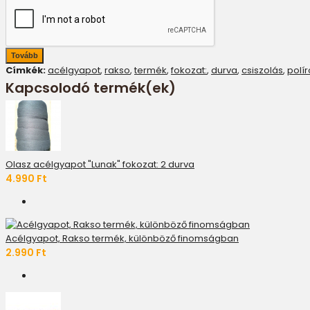
Tovább
Címkék:
acélgyapot
,
rakso
,
termék
,
fokozat:
,
durva
,
csiszolás
,
polí
Kapcsolodó termék(ek)
Olasz acélgyapot "Lunak" fokozat: 2 durva
4.990 Ft
Acélgyapot, Rakso termék, különböző finomságban
2.990 Ft