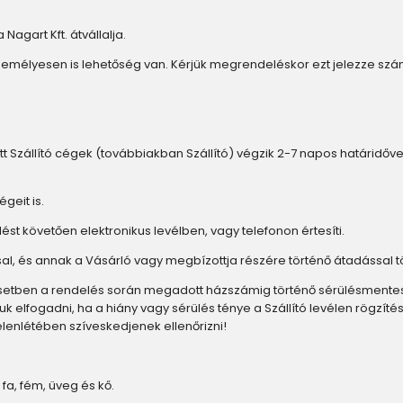
 Nagart Kft. átvállalja.
zemélyesen is lehetőség van. Kérjük megrendeléskor ezt jelezze sz
tt Szállító cégek (továbbiakban Szállító) végzik 2-7 napos határidővel. A
geit is.
lést követően elektronikus levélben, vagy telefonon értesíti.
tással, és annak a Vásárló vagy megbízottja részére történő átadással t
n esetben a rendelés során megadott házszámig történő sérülésmentes 
 elfogadni, ha a hiány vagy sérülés ténye a Szállító levélen rögzítés
lenlétében szíveskedjenek ellenőrizni!
 fa, fém, üveg és kő.