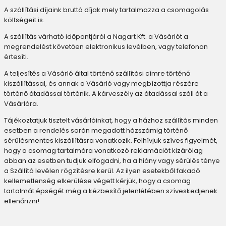
A szállítási díjaink bruttó díjak mely tartalmazza a csomagolás
költségeit is.
A szállítás várható időpontjáról a Nagart Kft. a Vásárlót a
megrendelést követően elektronikus levélben, vagy telefonon
értesíti.
A teljesítés a Vásárló által történő szállítási címre történő
kiszállítással, és annak a Vásárló vagy megbízottja részére
történő átadással történik. A kárveszély az átadással száll át a
Vásárlóra.
Tájékoztatjuk tisztelt vásárlóinkat, hogy a házhoz szállítás minden
esetben a rendelés során megadott házszámig történő
sérülésmentes kiszállításra vonatkozik. Felhívjuk szíves figyelmét,
hogy a csomag tartalmára vonatkozó reklamációt kizárólag
abban az esetben tudjuk elfogadni, ha a hiány vagy sérülés ténye
a Szállító levélen rögzítésre kerül. Az ilyen esetekből fakadó
kellemetlenség elkerülése végett kérjük, hogy a csomag
tartalmát épségét még a kézbesítő jelenlétében szíveskedjenek
ellenőrizni!