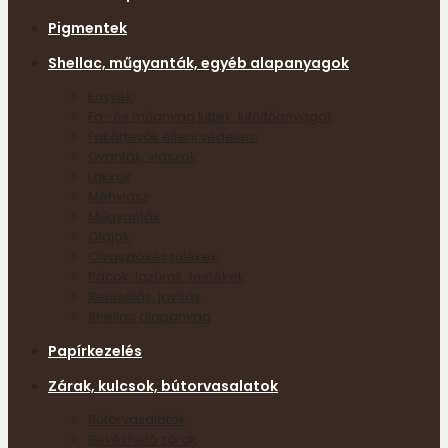
Pigmentek
Shellac, műgyanták, egyéb alapanyagok
Enyvek
Fa- és műanyag kittek, kitöltőanyagok
Fakártevők elleni védelem
Gyanták, viaszok
Lakkok
Méhviasz
Műgyanták
Olajok
Olvasztókészülékek
Pácok, lazúrok, festékek
Retusálás, javítás
Shellac alapanyag
Papírkezelés
Zárak, kulcsok, bútorvasalatok
Bútorvasalatok
Bevéshető zárak