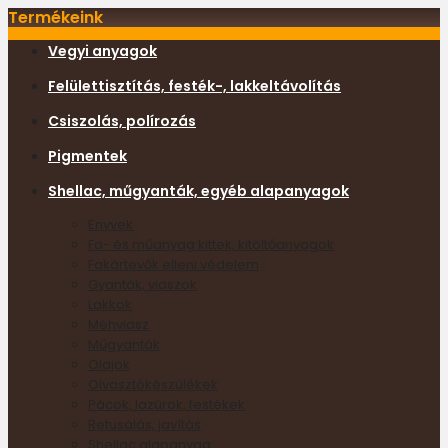
Termékeink
Vegyi anyagok
Felülettisztítás, festék-, lakkeltávolítás
Csiszolás, polírozás
Pigmentek
Shellac, műgyanták, egyéb alapanyagok
Enyvek
Fa- és műanyag kittek, kitöltőanyagok
Fakártevők elleni védelem
Gyanták, viaszok
Lakkok
Méhviasz
Műgyanták
Olajok
Olvasztókészülékek
Pácok, lazúrok, festékek
Retusálás, javítás
Shellac alapanyag