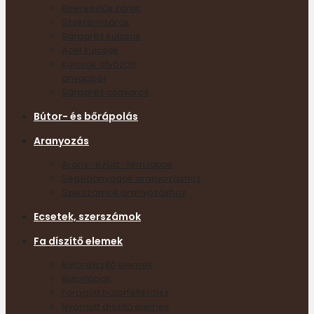
Beeresztős zárak
Szekrényzárak
Sárgaréz kulcsok
Acél kulcsok
Kulcsok ötvözött
anyagból
Sárgaréz csavarok
Bútor- és bőrápolás
Aranyozás
Arany- ezüst- fém lapok
Segédanyagok aranyozáshoz
Szerszámok aranyozáshoz
Ecsetek, szerszámok
Fa díszítő elemek
Bútordíszítő elemek
Bútorlábak
Faragott bútorfeltétdísz
Nyomott díszítő elemek