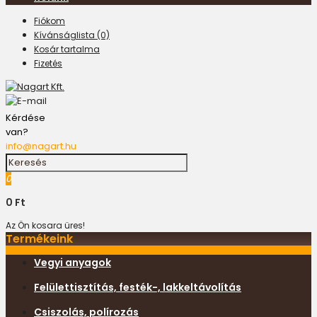
Fiókom
Kívánságlista (0)
Kosár tartalma
Fizetés
Kérdése
van?
info@nagart.hu
0
0 Ft
Az Ön kosara üres!
Termékeink
Vegyi anyagok
Felülettisztítás, festék-, lakkeltávolítás
Csiszolás, polírozás