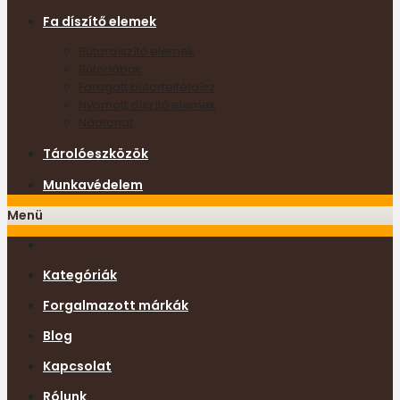
Fa díszítő elemek
Bútordíszítő elemek
Bútorlábak
Faragott bútorfeltétdísz
Nyomott díszítő elemek
Nádfonat
Tárolóeszközök
Munkavédelem
Menü
Kategóriák
Forgalmazott márkák
Blog
Kapcsolat
Rólunk