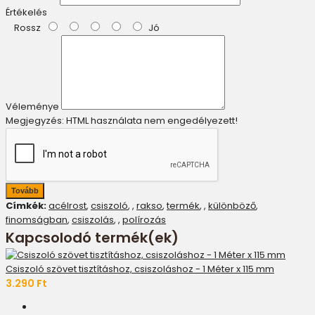
Értékelés
Rossz
Jó
Véleménye
Megjegyzés:
HTML használata nem engedélyezett!
Tovább
Címkék:
acélrost
,
csiszoló
,
,
rakso
,
termék
,
,
különböző
,
finomságban
,
csiszolás
,
,
polírozás
Kapcsolodó termék(ek)
Csiszoló szövet tisztításhoz, csiszoláshoz - 1 Méter x 115 mm
3.290 Ft