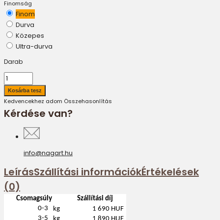
Finomság
Finom
Durva
Közepes
Ultra-durva
Darab
Kedvencekhez adom
Összehasonlítás
Kérdése van?
info@nagart.hu
Leírás
Szállítási információk
Értékelések
(0)
Csomagsúly
Szállítási díj
0-3
kg
1 690 HUF
3-5
kg
1 890 HUF