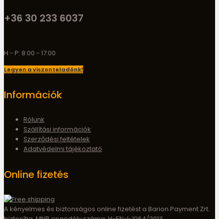
+36 30 233 6037
H - P: 8:00 - 17:00
Legyen a viszonteladónk!
Információk
Rólunk
Szállítási információk
Szerződési feltételek
Adatvédelmi tájékoztató
Online fizetés
A kényelmes és biztonságos online fizetést a Barion Payment Zrt.
biztosítja, MNB engedély száma: H-EN-I-1064/2013.