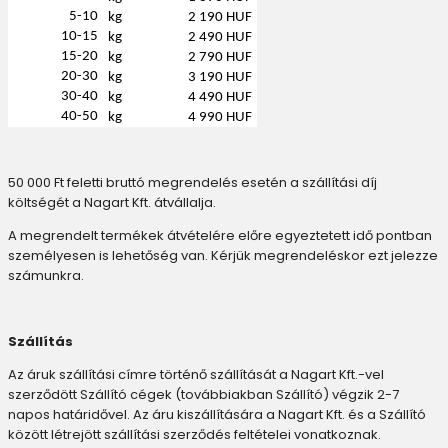
5-10
kg
2 190 HUF
10-15
kg
2 490 HUF
15-20
kg
2 790 HUF
20-30
kg
3 190 HUF
30-40
kg
4 490 HUF
40-50
kg
4 990 HUF
50 000 Ft feletti bruttó megrendelés esetén a szállítási díj
költségét a Nagart Kft. átvállalja.
A megrendelt termékek átvételére előre egyeztetett idő pontban
személyesen is lehetőség van. Kérjük megrendeléskor ezt jelezze
számunkra.
Szállítás
Az áruk szállítási címre történő szállítását a Nagart Kft.-vel
szerződött Szállító cégek (továbbiakban Szállító) végzik 2-7
napos határidővel. Az áru kiszállítására a Nagart Kft. és a Szállító
között létrejött szállítási szerződés feltételei vonatkoznak.