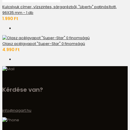
Kulcslyuk címer, vízszintes, sárgarézből, "Liberty" patinásított,
96X35 mm - 1 db
1.990 Ft
Olasz acélgyapot "Super-Star" 0 finomságú
4.990 Ft
Kérdése van?
info@nagart.hu