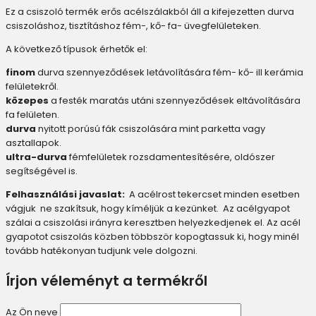
Ez a csiszoló termék erős acélszálakból áll a kifejezetten durva
csiszoláshoz, tisztításhoz fém-, kő- fa- üvegfelületeken.
A következő típusok érhetők el:
finom
durva szennyeződések letávolítására fém- kő- ill kerámia
felületekről.
közepes
a festék maratás utáni szennyeződések eltávolítására
fa felületen.
durva
nyitott porúsú fák csiszolására mint parketta vagy
asztallapok.
ultra-durva
fémfelületek rozsdamentesítésére, oldószer
segítségével is.
Felhasználási javaslat:
A acélrost tekercset minden esetben
vágjuk ne szakítsuk, hogy kíméljük a kezünket. Az acélgyapot
szálai a csiszolási irányra keresztben helyezkedjenek el. Az acél
gyapotot csiszolás közben többször kopogtassuk ki, hogy minél
tovább hatékonyan tudjunk vele dolgozni.
Írjon véleményt a termékről
Az Ön neve