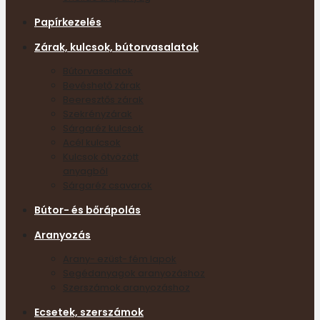
Papírkezelés
Zárak, kulcsok, bútorvasalatok
Bútorvasalatok
Bevéshető zárak
Beeresztős zárak
Szekrényzárak
Sárgaréz kulcsok
Acél kulcsok
Kulcsok ötvözött
anyagból
Sárgaréz csavarok
Bútor- és bőrápolás
Aranyozás
Arany- ezüst- fém lapok
Segédanyagok aranyozáshoz
Szerszámok aranyozáshoz
Ecsetek, szerszámok