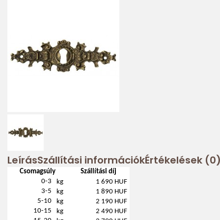
Leírás
Szállítási információk
Értékelések (0
Csomagsúly
Szállítási díj
0-3
kg
1 690 HUF
3-5
kg
1 890 HUF
5-10
kg
2 190 HUF
10-15
kg
2 490 HUF