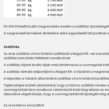
15-20
kg
2 790 HUF
20-30
kg
3 190 HUF
30-40
kg
4 490 HUF
40-50
kg
4 990 HUF
50 000 Ft feletti bruttó megrendelés esetén a szállítási díj költségét 
A megrendelt termékek átvételére előre egyeztetett idő pontban 
Szállítás
Az áruk szállítási címre történő szállítását a Nagart Kft.-vel szerződ
szállítási szerződés feltételei vonatkoznak.
A szállítási díjaink bruttó díjak mely tartalmazza a csomagolás költs
A szállítás várható időpontjáról a Nagart Kft. a Vásárlót a megrend
A teljesítés a Vásárló által történő szállítási címre történő kiszáll
Tájékoztatjuk tisztelt vásárlóinkat, hogy a házhoz szállítás minde
csomag tartalmára vonatkozó reklamációt kizárólag abban az esetbe
elkerülése végett kérjük, hogy a csomag tartalmát épségét még a 
Az oroszlános sorozatból