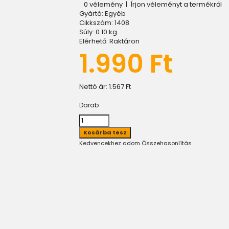
0 vélemény
|
Írjon véleményt a termékről
Gyártó:
Egyéb
Cikkszám:
1408
Súly:
0.10
kg
Elérhető:
Raktáron
1.990 Ft
Nettó ár:
1.567 Ft
Darab
Kedvencekhez adom
Összehasonlítás
)