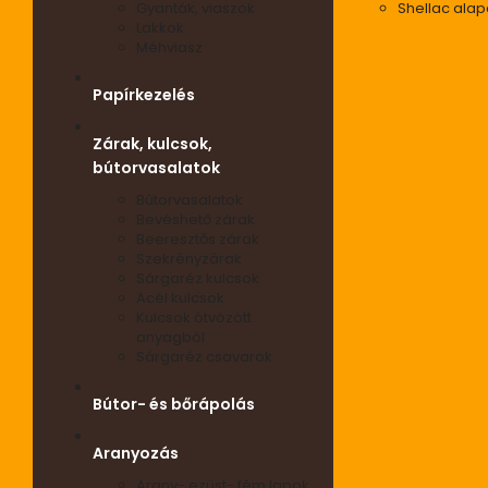
Gyanták, viaszok
Shellac ala
Lakkok
Méhviasz
Papírkezelés
Zárak, kulcsok,
bútorvasalatok
Bútorvasalatok
Bevéshető zárak
Beeresztős zárak
Szekrényzárak
Sárgaréz kulcsok
Acél kulcsok
Kulcsok ötvözött
anyagból
Sárgaréz csavarok
Bútor- és bőrápolás
Aranyozás
Arany- ezüst- fém lapok