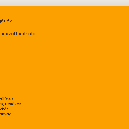
óriák
almazott márkák
zülékek
ok, festékek
vítás
panyag