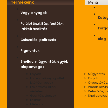
Termékeink
Menü
Vegyi anyagok
Kateg
Felülettisztítás, festék-,
Forg
lakkeltávolítás
Blog
Csiszolás, polírozás
Pigmentek
Shellac, műgyanták, egyéb
alapanyagok
Enyvek
Műgyanták
Fa- és műanyag kittek,
Olajok
kitöltőanyagok
Olvasztókés
Fakártevők elleni
Pácok, lazúr
védelem
Retusálás, ja
Gyanták, viaszok
Shellac ala
Lakkok
Méhviasz