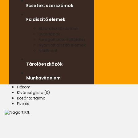
Ecsetek, szerszámok
Fa díszítő elemek
Bútordíszítő elemek
Bútorlábak
Faragott bútorfeltétdísz
Nyomott díszítő elemek
Nádfonat
Tárolóeszközök
Munkavédelem
Fiókom
Kívánságlista (0)
Kosár tartalma
Fizetés