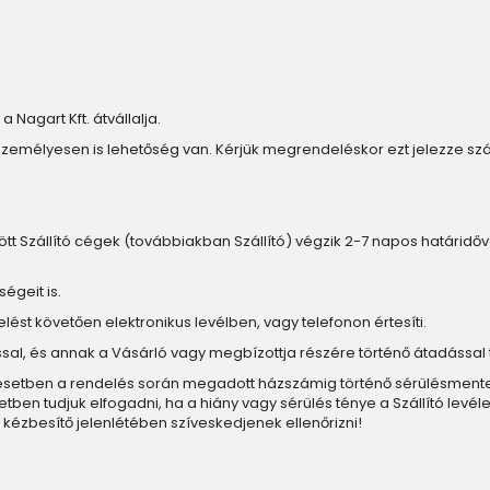
a Nagart Kft. átvállalja.
személyesen is lehetőség van. Kérjük megrendeléskor ezt jelezze s
ött Szállító cégek (továbbiakban Szállító) végzik 2-7 napos határidővel. 
égeit is.
elést követően elektronikus levélben, vagy telefonon értesíti.
ítással, és annak a Vásárló vagy megbízottja részére történő átadással 
n esetben a rendelés során megadott házszámig történő sérülésmentes k
n tudjuk elfogadni, ha a hiány vagy sérülés ténye a Szállító levéle
kézbesítő jelenlétében szíveskedjenek ellenőrizni!