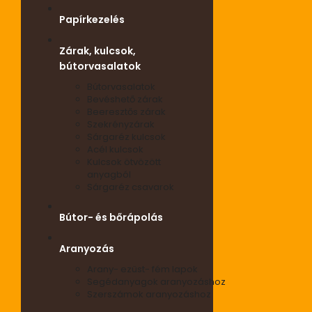
Papírkezelés
Zárak, kulcsok,
bútorvasalatok
Bútorvasalatok
Bevéshető zárak
Beeresztős zárak
Szekrényzárak
Sárgaréz kulcsok
Acél kulcsok
Kulcsok ötvözött
anyagból
Sárgaréz csavarok
Bútor- és bőrápolás
Aranyozás
Arany- ezüst- fém lapok
Segédanyagok aranyozáshoz
Szerszámok aranyozáshoz