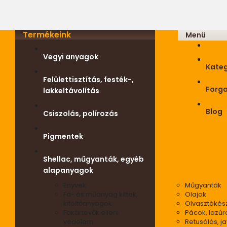
Termékeink
Menü
Vegyi anyagok
Kateg
Felülettisztítás, festék-,
Forg
lakkeltávolítás
Blog
Csiszolás, polírozás
Pigmentek
Shellac, műgyanták, egyéb
alapanyagok
Enyvek
Műgyanták
Fa- és műanyag kittek,
Olajok
kitöltőanyagok
Olvasztókés
Fakártevők elleni
Pácok, lazúr
védelem
Retusálás, ja