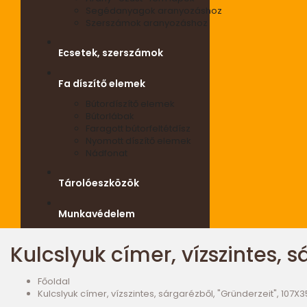
Segédanyagok aranyozáshoz
Szerszámok aranyozáshoz
Ecsetek, szerszámok
Fa díszítő elemek
Bútordíszítő elemek
Bútorlábak
Faragott bútorfeltétdísz
Nyomott díszítő elemek
Nádfonat
Tárolóeszközök
Munkavédelem
Kulcslyuk címer, vízszintes, 
Főoldal
Kulcslyuk címer, vízszintes, sárgarézből, "Gründerzeit", 107X