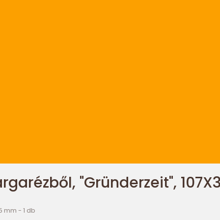
sárgarézből, "Gründerzeit", 107
35 mm - 1 db