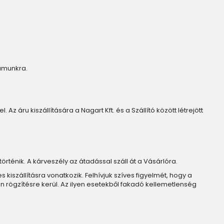
zámunkra.
Az áru kiszállítására a Nagart Kft. és a Szállító között létrejött
történik. A kárveszély az átadással száll át a Vásárlóra.
iszállításra vonatkozik. Felhívjuk szíves figyelmét, hogy a
n rögzítésre kerül. Az ilyen esetekből fakadó kellemetlenség