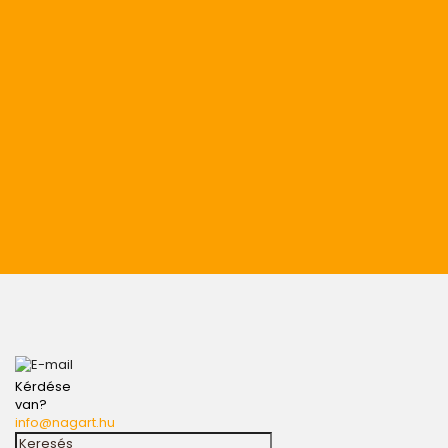
Kérdése
van?
info@nagart.hu