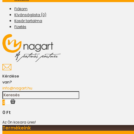
Fiókom
Kívánságlista (0)
Kosár tartalma
Fizetés
Kérdése
van?
info@nagart.hu
0
0 Ft
Az Ön kosara üres!
Termékeink