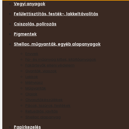
Vegyi anyagok
Felülettisztítás, festék-, lakkeltávolítás
Csiszolás, polírozás
Pigmentek
Shellac, műgyanták, egyéb alapanyagok
Enyvek
Fa- és műanyag kittek, kitöltőanyagok
Fakártevők elleni védelem
Gyanták, viaszok
Lakkok
Méhviasz
Műgyanták
Olajok
Olvasztókészülékek
Pácok, lazúrok, festékek
Retusálás, javítás
Shellac alapanyag
Papírkezelés