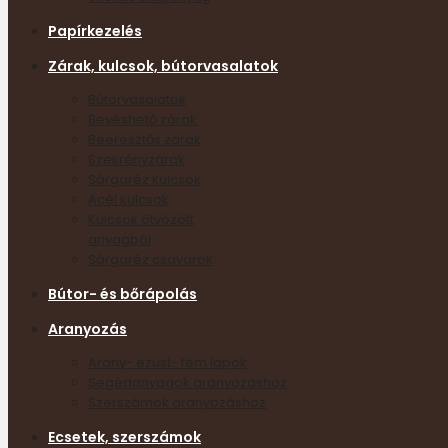
Papírkezelés
Zárak, kulcsok, bútorvasalatok
Bútorvasalatok
Bevéshető zárak
Beeresztős zárak
Szekrényzárak
Sárgaréz kulcsok
Acél kulcsok
Kulcsok ötvözött
anyagból
Sárgaréz csavarok
Bútor- és bőrápolás
Aranyozás
Arany- ezüst- fém lapok
Segédanyagok aranyozáshoz
Szerszámok aranyozáshoz
Ecsetek, szerszámok