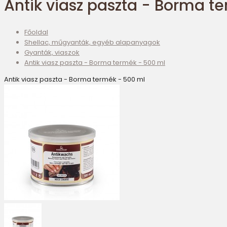
Antik viasz paszta - Borma t
Főoldal
Shellac, műgyanták, egyéb alapanyagok
Gyanták, viaszok
Antik viasz paszta - Borma termék - 500 ml
Antik viasz paszta - Borma termék - 500 ml