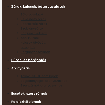
Zárak, kulcsok, bútorvasalatok
Bútorvasalatok
Bevéshető zárak
Beeresztős zárak
Szekrényzárak
Sárgaréz kulcsok
Acél kulcsok
Kulcsok ötvözött
anyagból
Sárgaréz csavarok
Bútor- és bőrápolás
Aranyozás
Arany- ezüst- fém lapok
Segédanyagok aranyozáshoz
Szerszámok aranyozáshoz
Ecsetek, szerszámok
Fa díszítő elemek