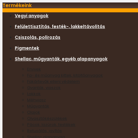
Termékeink
Vegyi anyagok
Felülettisztítás, festék-, lakkeltávolítás
Csiszolás, polírozás
Pigmentek
Shellac, műgyanták, egyéb alapanyagok
Enyvek
Fa- és műanyag kittek, kitöltőanyagok
Fakártevők elleni védelem
Gyanták, viaszok
Lakkok
Méhviasz
Műgyanták
Olajok
Olvasztókészülékek
Pácok, lazúrok, festékek
Retusálás, javítás
Shellac alapanyag