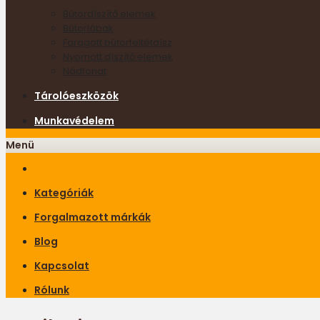
Bútordíszítő elemek
Bútorlábak
Faragott bútorfeltétdísz
Nyomott díszítő elemek
Nádfonat
Tárolóeszközök
Munkavédelem
Menü
Kategóriák
Forgalmazott márkák
Blog
Kapcsolat
Rólunk