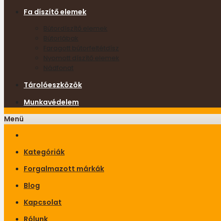
Fa díszítő elemek
Bútordíszítő elemek
Bútorlábak
Faragott bútorfeltétdísz
Nyomott díszítő elemek
Nádfonat
Tárolóeszközök
Munkavédelem
Menü
Kategóriák
Forgalmazott márkák
Blog
Kapcsolat
Rólunk