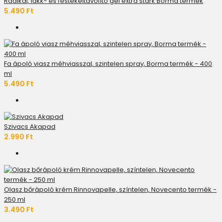
Radikal, lakk- és festékeltávolító gél extra stark Borma termék
5.490 Ft
Fa ápoló viasz méhviasszal, szintelen spray, Borma termék - 400
ml
5.490 Ft
Szivacs Akapad
2.990 Ft
Olasz bőrápoló krém Rinnovapelle, színtelen, Novecento termék -
250 ml
3.490 Ft