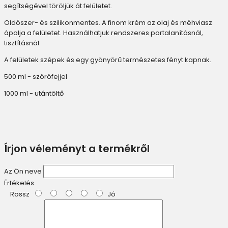
segítségével töröljük át felületet.
Oldószer- és szilikonmentes. A finom krém az olaj és méhviasz
ápolja a felületet. Használhatjuk rendszeres portalanításnál,
tisztításnál.
A felületek szépek és egy gyönyörű természetes fényt kapnak.
500 ml - szórófejjel
1000 ml - utántöltő
Írjon véleményt a termékről
Az Ön neve
Értékelés
Rossz
Jó