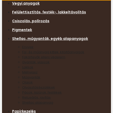
Vegyi anyagok
Felülettisztítás, festék-, lakkeltávolítás
Csiszolás, polírozás
Pigmentek
Shellac, műgyanták, egyéb alapanyagok
Enyvek
Fa- és műanyag kittek, kitöltőanyagok
Fakártevők elleni védelem
Gyanták, viaszok
Lakkok
Méhviasz
Műgyanták
Olajok
Olvasztókészülékek
Pácok, lazúrok, festékek
Retusálás, javítás
Shellac alapanyag
Papírkezelés