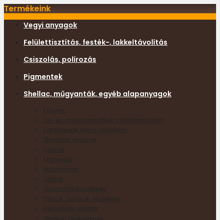
Termékeink
Vegyi anyagok
Felülettisztítás, festék-, lakkeltávolítás
Csiszolás, polírozás
Pigmentek
Shellac, műgyanták, egyéb alapanyagok
Enyvek
Fa- és műanyag kittek, kitöltőanyagok
Fakártevők elleni védelem
Gyanták, viaszok
Lakkok
Méhviasz
Műgyanták
Olajok
Olvasztókészülékek
Pácok, lazúrok, festékek
Retusálás, javítás
Shellac alapanyag