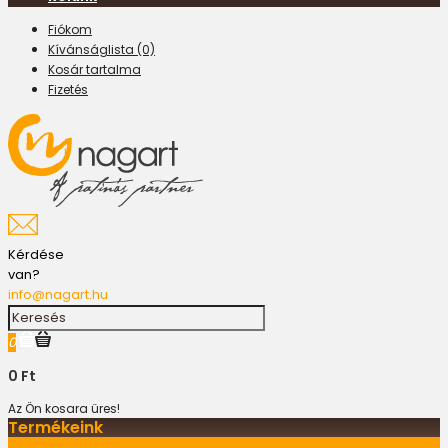
Fiókom
Kívánságlista (0)
Kosár tartalma
Fizetés
Kérdése
van?
info@nagart.hu
0
0 Ft
Az Ön kosara üres!
Termékeink