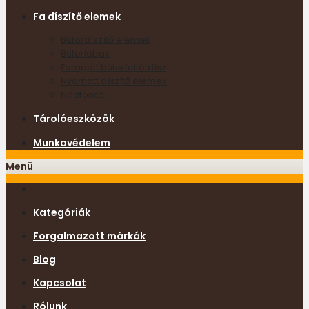
Fa díszítő elemek
Bútordíszítő elemek
Bútorlábak
Faragott bútorfeltétdísz
Nyomott díszítő elemek
Nádfonat
Tárolóeszközök
Munkavédelem
Menü
Kategóriák
Forgalmazott márkák
Blog
Kapcsolat
Rólunk