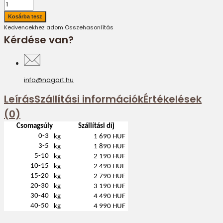
Kedvencekhez adom
Összehasonlítás
Kérdése van?
info@nagart.hu
Leírás
Szállítási információk
Értékelések
(0)
Csomagsúly
Szállítási díj
0-3
kg
1 690 HUF
3-5
kg
1 890 HUF
5-10
kg
2 190 HUF
10-15
kg
2 490 HUF
15-20
kg
2 790 HUF
20-30
kg
3 190 HUF
30-40
kg
4 490 HUF
40-50
kg
4 990 HUF