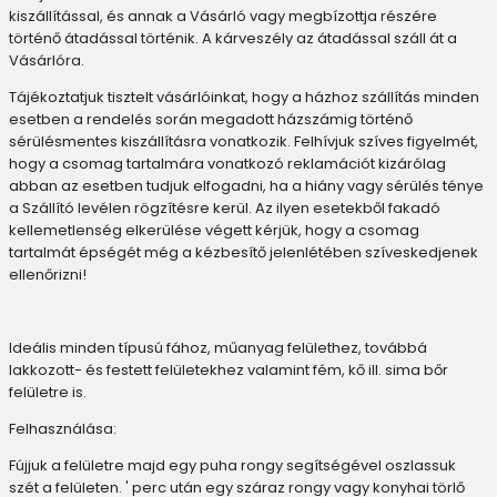
kiszállítással, és annak a Vásárló vagy megbízottja részére
történő átadással történik. A kárveszély az átadással száll át a
Vásárlóra.
Tájékoztatjuk tisztelt vásárlóinkat, hogy a házhoz szállítás minden
esetben a rendelés során megadott házszámig történő
sérülésmentes kiszállításra vonatkozik. Felhívjuk szíves figyelmét,
hogy a csomag tartalmára vonatkozó reklamációt kizárólag
abban az esetben tudjuk elfogadni, ha a hiány vagy sérülés ténye
a Szállító levélen rögzítésre kerül. Az ilyen esetekből fakadó
kellemetlenség elkerülése végett kérjük, hogy a csomag
tartalmát épségét még a kézbesítő jelenlétében szíveskedjenek
ellenőrizni!
Ideális minden típusú fához, műanyag felülethez, továbbá
lakkozott- és festett felületekhez valamint fém, kő ill. sima bőr
felületre is.
Felhasználása:
Fújjuk a felületre majd egy puha rongy segítségével oszlassuk
szét a felületen. ' perc után egy száraz rongy vagy konyhai törlő