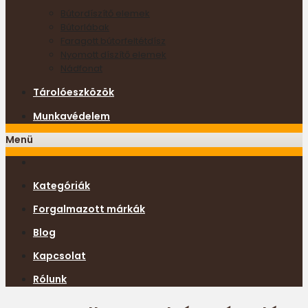
Bútordíszítő elemek
Bútorlábak
Faragott bútorfeltétdísz
Nyomott díszítő elemek
Nádfonat
Tárolóeszközök
Munkavédelem
Menü
Kategóriák
Forgalmazott márkák
Blog
Kapcsolat
Rólunk