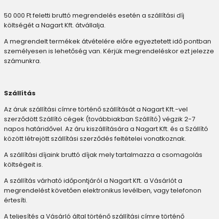
50 000 Ft feletti bruttó megrendelés esetén a szállítási díj
költségét a Nagart Kft. átvállalja.
A megrendelt termékek átvételére előre egyeztetett idő pontban
személyesen is lehetőség van. Kérjük megrendeléskor ezt jelezze
számunkra.
Szállítás
Az áruk szállítási címre történő szállítását a Nagart Kft.-vel
szerződött Szállító cégek (továbbiakban Szállító) végzik 2-7
napos határidővel. Az áru kiszállítására a Nagart Kft. és a Szállító
között létrejött szállítási szerződés feltételei vonatkoznak.
A szállítási díjaink bruttó díjak mely tartalmazza a csomagolás
költségeit is.
A szállítás várható időpontjáról a Nagart Kft. a Vásárlót a
megrendelést követően elektronikus levélben, vagy telefonon
értesíti.
A teljesítés a Vásárló által történő szállítási címre történő