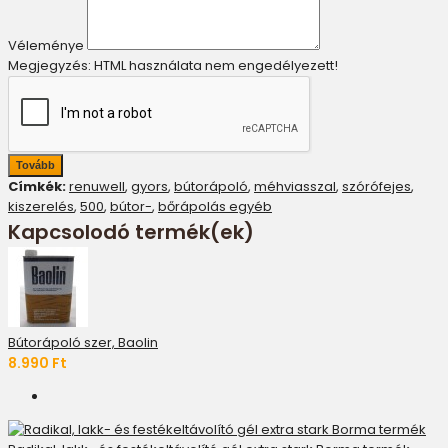
Véleménye
Megjegyzés:
HTML használata nem engedélyezett!
Tovább
Címkék:
renuwell
,
gyors
,
bútorápoló
,
méhviasszal
,
szórófejes
,
kiszerelés
,
500
,
bútor-
,
bőrápolás egyéb
Kapcsolodó termék(ek)
Bútorápoló szer, Baolin
8.990 Ft