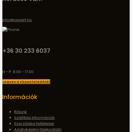
info@nagart.hu
+36 30 233 6037
H - P: 8:00 - 17:00
Legyen a viszonteladónk!
Információk
Rólunk
Szállítási információk
Szerződési feltételek
Adatvédelmi tájékoztató