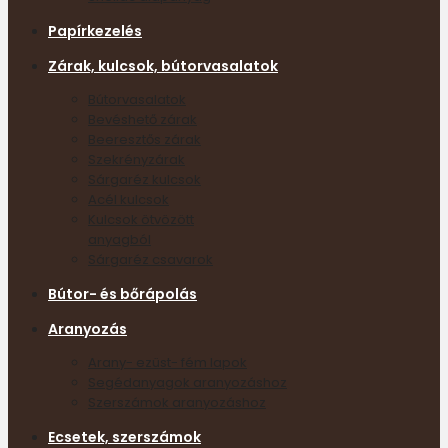
Papírkezelés
Zárak, kulcsok, bútorvasalatok
Bútorvasalatok
Bevéshető zárak
Beeresztős zárak
Szekrényzárak
Sárgaréz kulcsok
Acél kulcsok
Kulcsok ötvözött
anyagból
Sárgaréz csavarok
Bútor- és bőrápolás
Aranyozás
Arany- ezüst- fém lapok
Segédanyagok aranyozáshoz
Szerszámok aranyozáshoz
Ecsetek, szerszámok