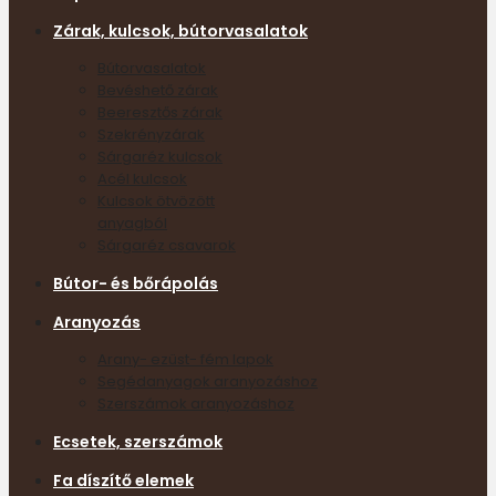
Zárak, kulcsok, bútorvasalatok
Bútorvasalatok
Bevéshető zárak
Beeresztős zárak
Szekrényzárak
Sárgaréz kulcsok
Acél kulcsok
Kulcsok ötvözött
anyagból
Sárgaréz csavarok
Bútor- és bőrápolás
Aranyozás
Arany- ezüst- fém lapok
Segédanyagok aranyozáshoz
Szerszámok aranyozáshoz
Ecsetek, szerszámok
Fa díszítő elemek